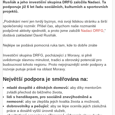
Rusňák a jeho investiční skupina DRFG založila Nadaci. Ta
podporuje již 6 let řadu sociálních, kulturních a sportovních
projektů.
„Podnikání není jen tvrdý byznys, má svoji lidskou stránku a širší
společenský rozměr. Přišel čas, abychom naše rozmanité
podpůrné aktivity sjednotili, a proto jsme založili
Nadaci DRFG
,“
dodává zakladatel David Rusňák.
Nejlépe se podává pomocná ruka tam, kde to dobře znáte
Investiční skupina DRFG, pocházející z Moravy, si plně
uvědomuje slavnou minulost, tradici a obrovský potenciál pro
budoucnost tohoto regionu. Proto nejvýraznější směr podpory a
rozvoje putuje právě na oblast Moravy.
Největší podpora je směřována na:
mladé dospělé z dětských domovů:
aby díky mentorům
zvládli přechod do běžného života,
lidi s hendikepem, pro sociálně znevýhodněné a
nemocné:
aby se zlepšila jejich kvalita života a možnosti,
dobrovolníky a pečující:
aby se lépe ocenila jejich záslužná
práce a dosáhli vyšší úrovně služeb,