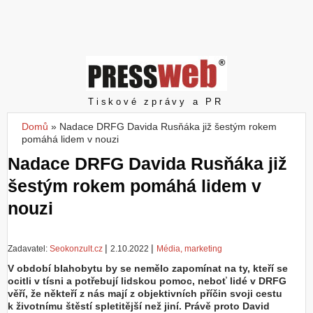
Z
a
l
o
ž
i
t
Pressweb
Tiskové zprávy a PR
ú
č
Domů
»
Nadace DRFG Davida Rusňáka již šestým rokem
Jste zde
e
pomáhá lidem v nouzi
t
Nadace DRFG Davida Rusňáka již
šestým rokem pomáhá lidem v
nouzi
|
|
Zadavatel:
Seokonzult.cz
2.10.2022
Média, marketing
V období blahobytu by se nemělo zapomínat na ty, kteří se
ocitli v tísni a potřebují lidskou pomoc, neboť lidé v DRFG
věří, že někteří z nás mají z objektivních příčin svoji cestu
k životnímu štěstí spletitější než jiní. Právě proto David