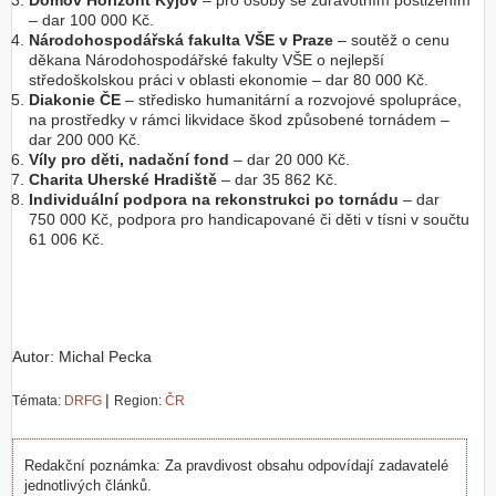
Domov Horizont Kyjov
– pro osoby se zdravotním postižením
– dar 100 000 Kč.
Národohospodářská fakulta VŠE v Praze
– soutěž o cenu
děkana Národohospodářské fakulty VŠE o nejlepší
středoškolskou práci v oblasti ekonomie – dar 80 000 Kč.
Diakonie ČE
– středisko humanitární a rozvojové spolupráce,
na prostředky v rámci likvidace škod způsobené tornádem –
dar 200 000 Kč.
Víly pro děti, nadační fond
– dar 20 000 Kč.
Charita Uherské Hradiště
– dar 35 862 Kč.
Individuální podpora na rekonstrukci po tornádu
– dar
750 000 Kč, podpora pro handicapované či děti v tísni v součtu
61 006 Kč.
Autor: Michal Pecka
|
Témata:
DRFG
Region:
ČR
Redakční poznámka: Za pravdivost obsahu odpovídají zadavatelé
jednotlivých článků.