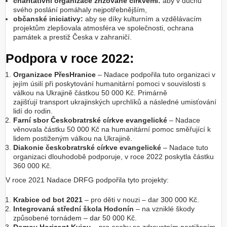
charitativní organizace zřizované církvemi:
aby v duchu
svého poslání pomáhaly nejpotřebnějším,
občanské iniciativy:
aby se díky kulturním a vzdělávacím
projektům zlepšovala atmosféra ve společnosti, ochrana
památek a prestiž Česka v zahraničí.
Podpora v roce 2022:
Organizace PřesHranice
– Nadace podpořila tuto organizaci v
jejím úsilí při poskytování humanitární pomoci v souvislosti s
válkou na Ukrajině částkou 50 000 Kč. Primárně
zajišťují transport ukrajinských uprchlíků a následné umisťování
lidí do rodin.
Farní sbor Českobratrské církve evangelické
– Nadace
věnovala částku 50 000 Kč na humanitární pomoc směřující k
lidem postiženým válkou na Ukrajině.
Diakonie českobratrské církve evangelické
– Nadace tuto
organizaci dlouhodobě podporuje, v roce 2022 poskytla částku
360 000 Kč.
V roce 2021 Nadace DRFG podpořila tyto projekty:
Krabice od bot 2021
– pro děti v nouzi – dar 300 000 Kč.
Integrovaná střední škola Hodonín
– na vzniklé škody
způsobené tornádem – dar 50 000 Kč.