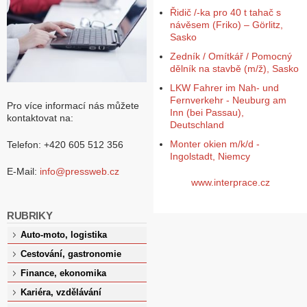
Řidič /-ka pro 40 t tahač s
návěsem (Friko) – Görlitz,
Sasko
Zedník / Omítkář / Pomocný
dělník na stavbě (m/ž), Sasko
LKW Fahrer im Nah- und
Fernverkehr - Neuburg am
Pro více informací nás můžete
Inn (bei Passau),
kontaktovat na:
Deutschland
Monter okien m/k/d -
Telefon: +420 605 512 356
Ingolstadt, Niemcy
E-Mail:
info@pressweb.cz
www.interprace.cz
RUBRIKY
Auto-moto, logistika
Cestování, gastronomie
Finance, ekonomika
Kariéra, vzdělávání