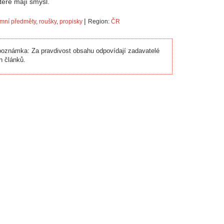
teré mají smysl.
|
amní předměty
,
roušky
,
propisky
Region:
ČR
oznámka: Za pravdivost obsahu odpovídají zadavatelé
h článků.