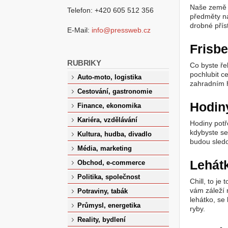
Naše země 
Telefon: +420 605 512 356
předměty na
drobné přís
E-Mail:
info@pressweb.cz
Frisb
RUBRIKY
Co byste ře
pochlubit c
Auto-moto, logistika
zahradním 
Cestování, gastronomie
Hodin
Finance, ekonomika
Kariéra, vzdělávání
Hodiny potř
kdybyste s
Kultura, hudba, divadlo
budou sledo
Média, marketing
Lehát
Obchod, e-commerce
Politika, společnost
Chill, to je
vám záleží 
Potraviny, tabák
lehátko, se
Průmysl, energetika
ryby.
Reality, bydlení