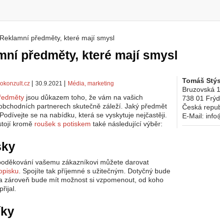
Reklamní předměty, které mají smysl
 zde
ní předměty, které mají smysl
Tomáš Stýs
|
|
okonzult.cz
30.9.2021
Média, marketing
Bruzovská 
ředměty
jsou důkazem toho, že vám na vašich
738 01
Frýd
 obchodních partnerech skutečně záleží. Jaký předmět
Česká repub
Podívejte se na nabídku, která se vyskytuje nejčastěji.
E-Mail:
info
stojí kromě
roušek s potiskem
také následující výběr:
sky
poděkování vašemu zákazníkovi můžete darovat
opisku
. Spojíte tak příjemné s užitečným. Dotyčný bude
a zároveň bude mít možnost si vzpomenout, od koho
řijal.
íky