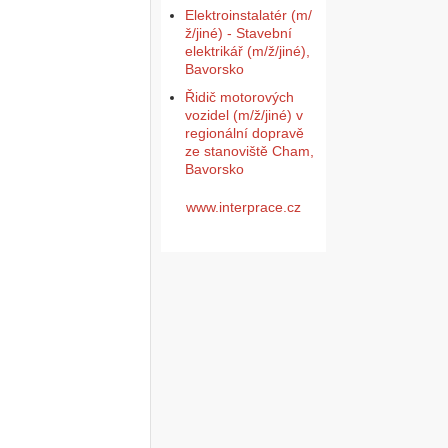
Elektroinstalatér (m/
ž/jiné) - Stavební
elektrikář (m/ž/jiné),
Bavorsko
Řidič motorových
vozidel (m/ž/jiné) v
regionální dopravě
ze stanoviště Cham,
Bavorsko
www.interprace.cz