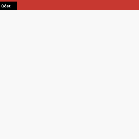
Přejít k hlavnímu obsahu
t účet