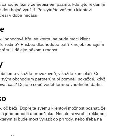
rozhodně leží v zeměpisném pásmu, kde tyto reklamní
jdou hojné využití. Poskytněte vašemu klientovi
třeší v době nečasu.
ee
kli pohodové hře, se kterou se bude moci klient
elé rodině? Frisbee dlouhodobě patří k nejoblíbenějším
hrám. Udělejte někomu radost.
y
ebujeme v každé provozovně, v každé kanceláři. Co
e svým obchodním partnerům připomněli pokaždé, když
vat čas? Dejte o sobě vědět formou vhodného dárku.
ko
 to, oč běží. Dopřejte svému klientovi možnost poznat, že
na jeho pohodlí a odpočinku. Nechte si vyrobit reklamní
 kterým si bude moct vyrazit do přírody, nebo třeba na