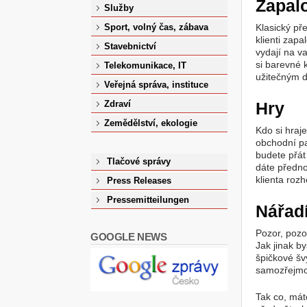
Zapal
Služby
Klasický př
Sport, volný čas, zábava
klienti zapa
Stavebnictví
vydají na v
si barevné 
Telekomunikace, IT
užitečným d
Veřejná správa, instituce
Hry
Zdraví
Zemědělství, ekologie
Kdo si hraje
obchodní pa
budete přá
Tlačové správy
dáte předno
klienta roz
Press Releases
Pressemitteilungen
Nářad
Pozor, pozor
GOOGLE NEWS
Jak jinak b
špičkové šv
samozřejmo
Tak co, má