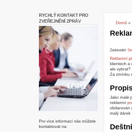
RYCHLÝ KONTAKT PRO
ZVEŘEJNĚNÍ ZPRÁV
Domů
»
Jste
Reklam
Zadavatel:
Se
Reklamní p
klientech a
ale vybrat? 
Za zmínku 
Propi
Jako malé 
reklamní
pr
obdarován 
malý dárek p
Pro více informací nás můžete
Deštn
kontaktovat na: