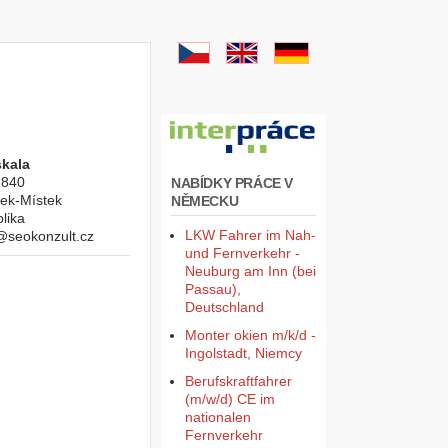
kala
1840
NABÍDKY PRÁCE V
ek-Místek
NĚMECKU
lika
LKW Fahrer im Nah-
@seokonzult.cz
und Fernverkehr -
Neuburg am Inn (bei
Passau),
Deutschland
Monter okien m/k/d -
Ingolstadt, Niemcy
Berufskraftfahrer
(m/w/d) CE im
nationalen
Fernverkehr