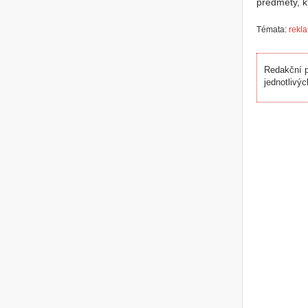
předměty, k
Témata:
rekl
Redakční p
jednotlivýc