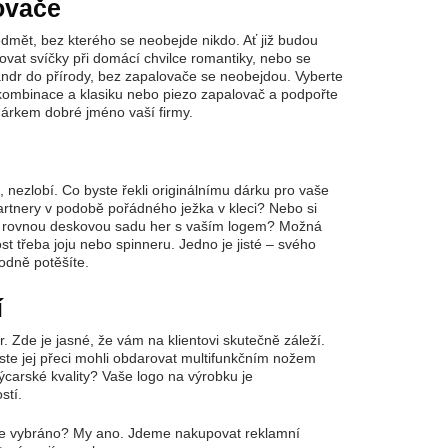
ovače
edmět, bez kterého se neobejde nikdo. Ať již budou
lovat svíčky při domácí chvilce romantiky, nebo se
andr do přírody, bez zapalovače se neobejdou. Vyberte
kombinace a klasiku nebo piezo zapalovač a podpořte
árkem dobré jméno vaší firmy.
, nezlobí. Co byste řekli originálnímu dárku pro vaše
rtnery v podobě pořádného ježka v kleci? Nebo si
t rovnou deskovou sadu her s vaším logem? Možná
st třeba joju nebo spinneru. Jedno je jisté – svého
hodně potěšíte.
í
. Zde je jasné, že vám na klientovi skutečně záleží.
yste jej přeci mohli obdarovat multifunkčním nožem
ýcarské kvality? Vaše logo na výrobku je
stí.
te vybráno? My ano. Jdeme nakupovat reklamní