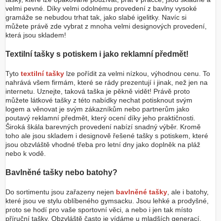
velmi pevné. Díky velmi odolnému provedení z bavlny vysoké
gramáže se nebudou trhat tak, jako slabé igelitky. Navíc si
můžete právě zde vybrat z mnoha velmi designových provedení,
která jsou skladem!
Textilní tašky s potiskem i jako reklamní předmět!
Tyto
textilní tašky
lze pořídit za velmi nízkou, výhodnou cenu. To
nahrává všem firmám, které se rády prezentují i jinak, než jen na
internetu. Uznejte, taková taška je pěkně vidět! Právě proto
můžete látkové tašky z této nabídky nechat potisknout svým
logem a věnovat je svým zákazníkům nebo partnerům jako
poutavý reklamní předmět, který ocení díky jeho praktičnosti.
Široká škála barevných provedení nabízí snadný výběr. Kromě
toho ale jsou skladem i designově řešené tašky s potiskem, které
jsou obzvláště vhodné třeba pro letní dny jako doplněk na pláž
nebo k vodě.
Bavlněné tašky nebo batohy?
Do sortimentu jsou zařazeny nejen
bavlněné tašky
, ale i batohy,
které jsou ve stylu oblíbeného gymsacku. Jsou lehké a prodyšné,
proto se hodí pro vaše sportovní věci, a nebo i jen tak místo
příruční tašky. Obzvláště často je vídáme u mladších generací,