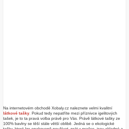
Z
a
l
o
ž
i
t
ú
č
e
t
Na internetovém obchodě Xobaly.cz naleznete velmi kvalitní
látkové tašky
. Pokud tedy nepatříte mezi příznivce igelitových
tašek, je to ta pravá volba právě pro Vás. Právě látkové tašky ze
100% bavlny se těší stále větší oblibě. Jedná se o ekologické
tašky, které lze opakovaně používat, prát v pračce, jsou skladné a