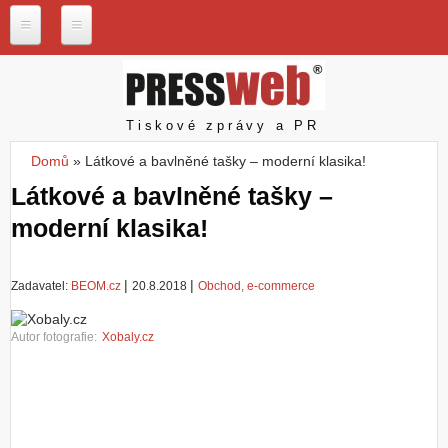
Přejít k hlavnímu obsahu
P
r
e
s
Pressweb
Tiskové zprávy a PR
s
w
Domů
»
Látkové a bavlněné tašky – moderní klasika!
e
Jste zde
b
Látkové a bavlněné tašky –
.
moderní klasika!
c
z
N
|
|
Zadavatel:
BEOM.cz
20.8.2018
Obchod, e-commerce
a
š
e
Autor fotografie:
Xobaly.cz
s
l
u
ž
b
y