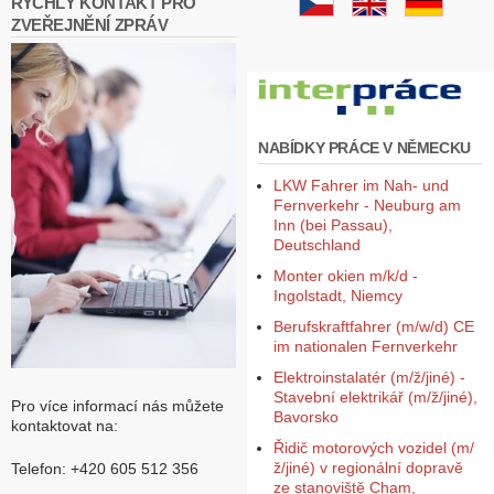
RYCHLÝ KONTAKT PRO
ZVEŘEJNĚNÍ ZPRÁV
NABÍDKY PRÁCE V NĚMECKU
LKW Fahrer im Nah- und
Fernverkehr - Neuburg am
Inn (bei Passau),
Deutschland
Monter okien m/k/d -
Ingolstadt, Niemcy
Berufskraftfahrer (m/w/d) CE
im nationalen Fernverkehr
Elektroinstalatér (m/ž/jiné) -
Stavební elektrikář (m/ž/jiné),
Pro více informací nás můžete
Bavorsko
kontaktovat na:
Řidič motorových vozidel (m/
ž/jiné) v regionální dopravě
Telefon: +420 605 512 356
ze stanoviště Cham,