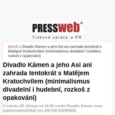
Z
a
l
o
ž
i
t
Pressweb
Tiskové zprávy a PR
ú
č
Domů
»
Divadlo Kámen a jeho Asi ani zahrada tentokrát s
Jste zde
e
Matějem Kratochvílem (minimalismus divadelní i hudební,
t
rozkoš z opakování)
Divadlo Kámen a jeho Asi ani
zahrada tentokrát s Matějem
Kratochvílem (minimalismus
divadelní i hudební, rozkoš z
opakování)
V sobotu 30. března od 19.30 uvede Divadlo Kámen svou
nejminimalističtější hru ASI ANI ZAHRADA.