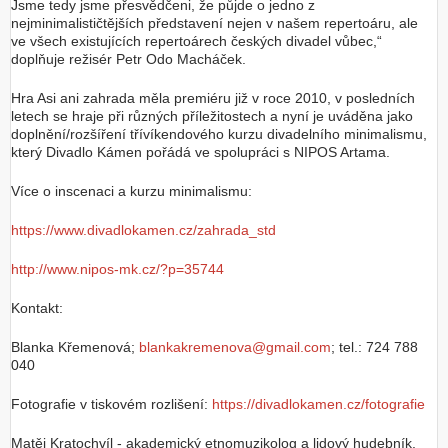
Jsme tedy jsme přesvědčeni, že půjde o jedno z
nejminimalističtějších představení nejen v našem repertoáru, ale
ve všech existujících repertoárech českých divadel vůbec,“
doplňuje režisér Petr Odo Macháček.
Hra Asi ani zahrada měla premiéru již v roce 2010, v posledních
letech se hraje při různých příležitostech a nyní je uváděna jako
doplnění/rozšíření třívíkendového kurzu divadelního minimalismu,
který Divadlo Kámen pořádá ve spolupráci s NIPOS Artama.
Více o inscenaci a kurzu minimalismu:
https://www.divadlokamen.cz/zahrada_std
http://www.nipos-mk.cz/?p=35744
Kontakt:
Blanka Křemenová;
blankakremenova@gmail.com
; tel.: 724 788
040
Fotografie v tiskovém rozlišení:
https://divadlokamen.cz/fotografie
Matěj Kratochvíl - akademický etnomuzikolog a lidový hudebník,