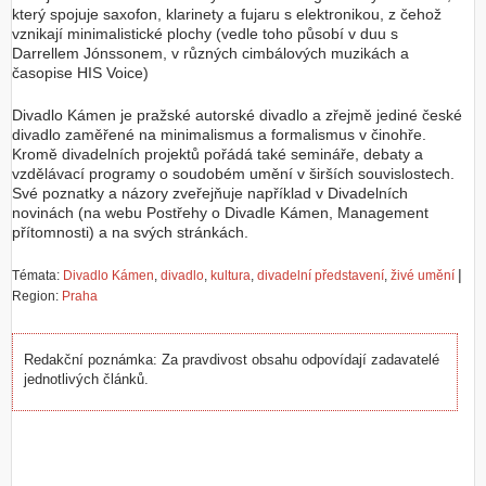
který spojuje saxofon, klarinety a fujaru s elektronikou, z čehož
vznikají minimalistické plochy (vedle toho působí v duu s
Darrellem Jónssonem, v různých cimbálových muzikách a
časopise HIS Voice)
Divadlo Kámen je pražské autorské divadlo a zřejmě jediné české
divadlo zaměřené na minimalismus a formalismus v činohře.
Kromě divadelních projektů pořádá také semináře, debaty a
vzdělávací programy o soudobém umění v širších souvislostech.
Své poznatky a názory zveřejňuje například v Divadelních
novinách (na webu Postřehy o Divadle Kámen, Management
přítomnosti) a na svých stránkách.
|
Témata:
Divadlo Kámen
,
divadlo
,
kultura
,
divadelní představení
,
živé umění
Region:
Praha
Redakční poznámka: Za pravdivost obsahu odpovídají zadavatelé
jednotlivých článků.