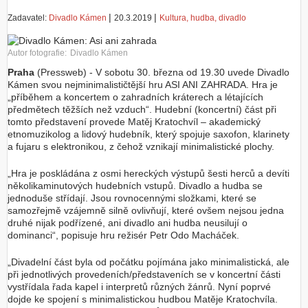
|
|
Zadavatel:
Divadlo Kámen
20.3.2019
Kultura, hudba, divadlo
Autor fotografie:
Divadlo Kámen
Praha
(Pressweb) - V sobotu 30. března od 19.30 uvede Divadlo
Kámen svou nejminimalističtější hru ASI ANI ZAHRADA. Hra je
„příběhem a koncertem o zahradních kráterech a létajících
předmětech těžších než vzduch“. Hudební (koncertní) část při
tomto představení provede Matěj Kratochvíl – akademický
etnomuzikolog a lidový hudebník, který spojuje saxofon, klarinety
a fujaru s elektronikou, z čehož vznikají minimalistické plochy.
„Hra je poskládána z osmi hereckých výstupů šesti herců a devíti
několikaminutových hudebních vstupů. Divadlo a hudba se
jednoduše střídají. Jsou rovnocennými složkami, které se
samozřejmě vzájemně silně ovlivňují, které ovšem nejsou jedna
druhé nijak podřízené, ani divadlo ani hudba neusilují o
dominanci“, popisuje hru režisér Petr Odo Macháček.
„Divadelní část byla od počátku pojímána jako minimalistická, ale
při jednotlivých provedeních/představeních se v koncertní části
vystřídala řada kapel i interpretů různých žánrů. Nyní poprvé
dojde ke spojení s minimalistickou hudbou Matěje Kratochvíla.