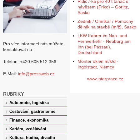
Řidič /-ka pro 40 t tahač s
návěsem (Friko) – Görlitz,
Sasko
Zedník / Omítkář / Pomocný
dělník na stavbě (m/ž), Sasko
LKW Fahrer im Nah- und
Fernverkehr - Neuburg am
Pro více informací nás můžete
Inn (bei Passau),
kontaktovat na:
Deutschland
Monter okien m/k/d -
Telefon: +420 605 512 356
Ingolstadt, Niemcy
E-Mail:
info@pressweb.cz
www.interprace.cz
RUBRIKY
Auto-moto, logistika
Cestování, gastronomie
Finance, ekonomika
Kariéra, vzdělávání
Kultura, hudba, divadlo