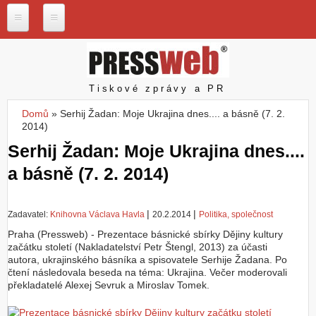
Přejít k hlavnímu obsahu
P
r
e
s
Pressweb
Tiskové zprávy a PR
s
w
Domů
»
Serhij Žadan: Moje Ukrajina dnes.... a básně (7. 2.
e
Jste zde
2014)
b
.
Serhij Žadan: Moje Ukrajina dnes....
c
a básně (7. 2. 2014)
z
N
a
|
|
Zadavatel:
Knihovna Václava Havla
20.2.2014
Politika, společnost
š
Praha (Pressweb) - Prezentace básnické sbírky Dějiny kultury
e
začátku století (Nakladatelství Petr Štengl, 2013) za účasti
s
autora, ukrajinského básníka a spisovatele Serhije Žadana. Po
l
čtení následovala beseda na téma: Ukrajina. Večer moderovali
u
překladatelé Alexej Sevruk a Miroslav Tomek.
ž
b
y