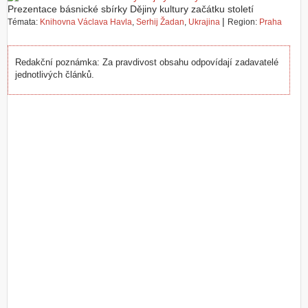
Prezentace básnické sbírky Dějiny kultury začátku století
Z
|
Témata:
Knihovna Václava Havla
,
Serhij Žadan
,
Ukrajina
Region:
Praha
a
l
o
Redakční poznámka: Za pravdivost obsahu odpovídají zadavatelé
ž
jednotlivých článků.
i
t
ú
č
e
t