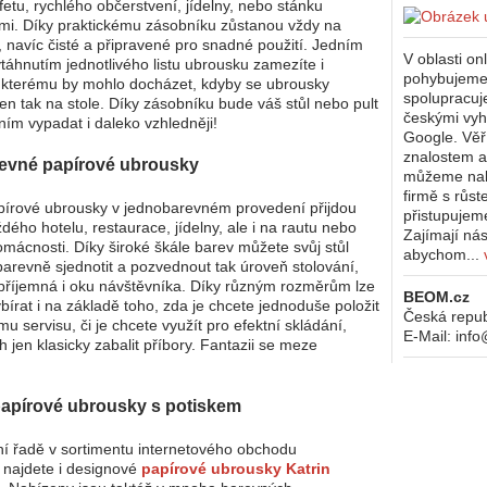
etu, rychlého občerstvení, jídelny, nebo stánku
mi. Díky praktickému zásobníku zůstanou vždy na
 navíc čisté a připravené pro snadné použití. Jedním
V oblasti on
áhnutím jednotlivého listu ubrousku zamezíte i
pohybujeme j
e kterému by mohlo docházet, kdyby se ubrousky
spolupracuj
jen tak na stole. Díky zásobníku bude váš stůl nebo pult
českými vy
ním vypadat i daleko vzhledněji!
Google. Věř
znalostem 
evné papírové ubrousky
můžeme nab
firmě s růs
pírové ubrousky v jednobarevném provedení přijdou
přistupujeme
dého hotelu, restaurace, jídelny, ale i na rautu nebo
Zajímají ná
mácnosti. Díky široké škále barev můžete svůj stůl
abychom...
arevně sjednotit a pozvednout tak úroveň stolování,
příjemná i oku návštěvníka. Díky různým rozměrům lze
BEOM.cz
bírat i na základě toho, zda je chcete jednoduše položit
Česká repub
u servisu, či je chcete využít pro efektní skládání,
E-Mail:
inf
 jen klasicky zabalit příbory. Fantazii se meze
apírové ubrousky s potiskem
í řadě v sortimentu internetového obchodu
 najdete i designové
papírové ubrousky Katrin