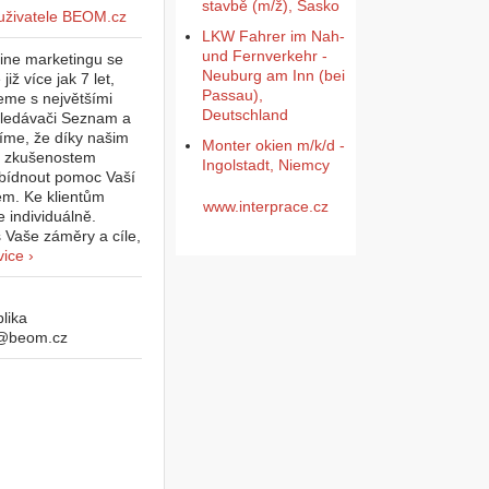
stavbě (m/ž), Sasko
LKW Fahrer im Nah-
und Fernverkehr -
line marketingu se
Neuburg am Inn (bei
iž více jak 7 let,
Passau),
eme s největšími
Deutschland
hledávači Seznam a
íme, že díky našim
Monter okien m/k/d -
a zkušenostem
Ingolstadt, Niemcy
ídnout pomoc Vaší
tem. Ke klientům
www.interprace.cz
 individuálně.
s Vaše záměry a cíle,
vice ›
lika
o@beom.cz