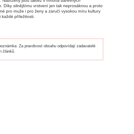
. Nabízeny jsou taktéž v mnoha barevných
. Díky silnějšímu vrstvení jen tak neprosáknou a proto
é pro muže i pro ženy a zaručí vysokou míru kultury
i každé příležitosti.
oznámka: Za pravdivost obsahu odpovídají zadavatelé
h článků.