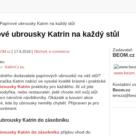
Papírové ubrousky Katrin na každý stůl
 zde
vé ubrousky Katrin na každý stůl
Zadavatel:
|
|
OM.cz
17.9.2018
Obchod, e-commerce
BEOM.cz
ie:
KatrinCz.eu
www.beom.
dného dodavatele papírových ubrousků na váš stůl?
načka Katrin nabízí ve vysoké kvalitě krásné i praktické
Kontaktní o
brousky Katrin
prakticky pro každého. Ať už jste
Beom.cz
odyňka, nebo restauratér, jistě chcete mít svůj stůl
tereza@be
pro náročné návštěvníky. Okázalé a luxusní akce
né, kde by ubrousky neměly chybět. Připraven je pro
sortiment.
ubrousky Katrin do zásobníku
brousky Katrin do zásobníku
přijdou vhod do