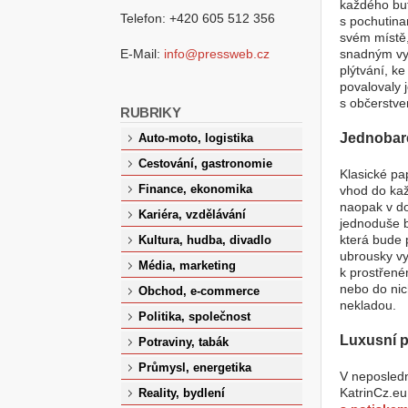
každého buf
Telefon: +420 605 512 356
s pochutina
svém místě,
E-Mail:
info@pressweb.cz
snadným vyt
plýtvání, k
povalovaly 
s občerstve
RUBRIKY
Jednobar
Auto-moto, logistika
Cestování, gastronomie
Klasické pa
Finance, ekonomika
vhod do kaž
naopak v do
Kariéra, vzdělávání
jednoduše b
která bude 
Kultura, hudba, divadlo
ubrousky vy
Média, marketing
k prostřeném
nebo do nich
Obchod, e-commerce
nekladou.
Politika, společnost
Luxusní p
Potraviny, tabák
Průmysl, energetika
V neposledn
KatrinCz.eu
Reality, bydlení