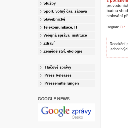
s potiskem
Služby
provedeních
budou vhodn
Sport, volný čas, zábava
stolování př
Stavebnictví
Region:
ČR
Telekomunikace, IT
Veřejná správa, instituce
Zdraví
Redakční p
jednotlivýc
Zemědělství, ekologie
Tlačové správy
Press Releases
Pressemitteilungen
GOOGLE NEWS