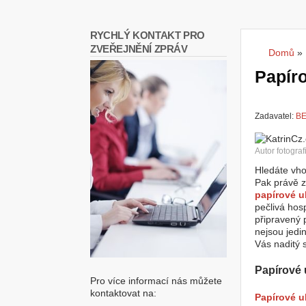
RYCHLÝ KONTAKT PRO
ZVEŘEJNĚNÍ ZPRÁV
Domů
»
Jste
Papíro
Zadavatel:
BE
Autor fotograf
Hledáte vho
Pak právě z
papírové u
pečlivá hosp
připravený 
nejsou jedi
Vás naditý 
Papírové 
Pro více informací nás můžete
kontaktovat na:
Papírové u