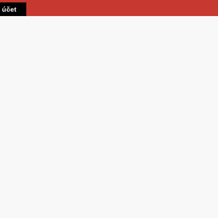
Přejít k hlavnímu obsahu
t účet