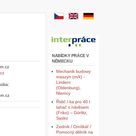
NABÍDKY PRÁCE V
NĚMECKU
Mechanik budowy
cz
maszyn (m/k) -
Lindern
soba:
(Oldenburg),
Niemcy
om.cz
Řidič /-ka pro 40 t
tahač s návěsem
(Friko) – Görlitz,
Sasko
Zedník / Omítkář /
Pomocný dělník na