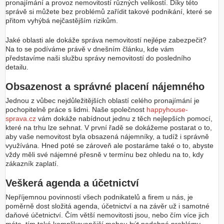
pronajímání a provoz nemovitostí různých velikostí. Díky této
správě si můžete bez problémů zařídit takové podnikání, které se
přitom vyhýbá nejčastějším rizikům.
Jaké oblasti ale dokáže správa nemovitostí nejlépe zabezpečit?
Na to se podíváme právě v dnešním článku, kde vám
představíme naši službu správy nemovitostí do posledního
detailu.
Obsazenost a správné placení nájemného
Jednou z vůbec nejdůležitějších oblastí celého pronajímání je
pochopitelně práce s lidmi. Naše společnost
happyhouse-
sprava.cz
vám dokáže nabídnout jednu z těch nejlepších pomocí,
které na trhu lze sehnat. V první řadě se dokážeme postarat o to,
aby vaše nemovitost byla obsazená nájemníky, a tudíž i správně
využívána. Hned poté se zároveň ale postaráme také o to, abyste
vždy měli své nájemné přesně v termínu bez ohledu na to, kdy
zákazník zaplatí.
Veškerá agenda a účetnictví
Nepříjemnou povinností všech podnikatelů a firem u nás, je
poměrně dost složitá agenda, účetnictví a na závěr už i samotné
daňové účetnictví. Čím větší nemovitosti jsou, nebo čím více jich