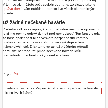
máte, tím také komplikovanější mohou být podobné problémy.
V tom se ale můžete opět spolehnout na to, že služby jako je
správa domů
vám nabídnou pomoc i ve všech ekonomických
ohledech.
Už žádné nečekané havárie
Poslední velkou kategorií, kterou rozhodně nesmíme opomenout,
je přímo technologický dohled nad nemovitostí. Ten funguje tak,
že naše společnost hlídá veškeré bezpečnostní kontroly,
opakované měření a vše další, co se vyskytuje kolem
inženýrských sítí. Díky tomu se tak už v žádném případě
nemusíte bát toho, že přijde nečekaná havárie kvůli
přehlédnutým technologickým nedostatkům.
Region:
ČR
Redakční poznámka: Za pravdivost obsahu odpovídají zadavatelé
jednotlivých článků.