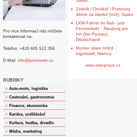
Sasko
Zedník / Omítkář / Pomocný
dělník na stavbě (m/ž), Sasko
LKW Fahrer im Nah- und
Fernverkehr - Neuburg am
Pro více informací nás můžete
Inn (bei Passau),
kontaktovat na:
Deutschland
Monter okien m/k/d -
Telefon: +420 605 512 356
Ingolstadt, Niemcy
E-Mail:
info@pressweb.cz
www.interprace.cz
RUBRIKY
Auto-moto, logistika
Cestování, gastronomie
Finance, ekonomika
Kariéra, vzdělávání
Kultura, hudba, divadlo
Média, marketing