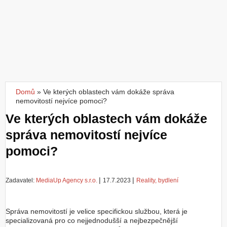
Z
a
l
o
ž
i
t
ú
č
Domů
»
Ve kterých oblastech vám dokáže správa
Jste zde
e
nemovitostí nejvíce pomoci?
t
Ve kterých oblastech vám dokáže
správa nemovitostí nejvíce
pomoci?
|
|
Zadavatel:
MediaUp Agency s.r.o.
17.7.2023
Reality, bydlení
Správa nemovitostí je velice specifickou službou, která je
specializovaná pro co nejjednodušší a nejbezpečnější