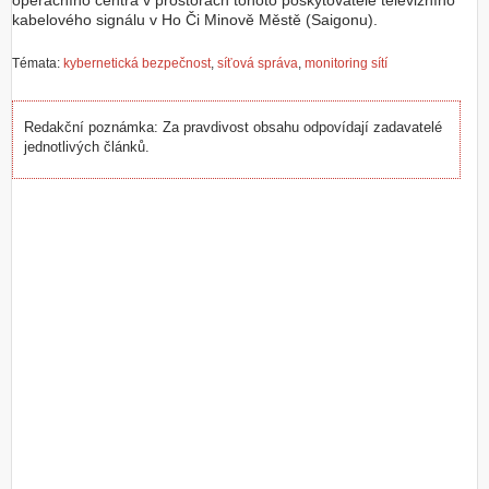
operačního centra v prostorách tohoto poskytovatele televizního
kabelového signálu v Ho Či Minově Městě (Saigonu).
Témata:
kybernetická bezpečnost
,
síťová správa
,
monitoring sítí
Redakční poznámka: Za pravdivost obsahu odpovídají zadavatelé
jednotlivých článků.