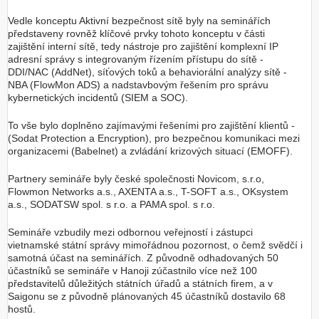
Vedle konceptu Aktivní bezpečnost sítě byly na seminářích
představeny rovněž klíčové prvky tohoto konceptu v části
zajištění interní sítě, tedy nástroje pro zajištění komplexní IP
adresní správy s integrovaným řízením přístupu do sítě -
DDI/NAC (AddNet), síťových toků a behaviorální analýzy sítě -
NBA (FlowMon ADS) a nadstavbovým řešením pro správu
kybernetických incidentů (SIEM a SOC).
To vše bylo doplněno zajímavými řešeními pro zajištění klientů -
(Sodat Protection a Encryption), pro bezpečnou komunikaci mezi
organizacemi (Babelnet) a zvládání krizových situací (EMOFF).
Partnery semináře byly české společnosti Novicom, s.r.o,
Flowmon Networks a.s., AXENTA a.s., T-SOFT a.s., OKsystem
a.s., SODATSW spol. s r.o. a PAMA spol. s r.o.
Semináře vzbudily mezi odbornou veřejností i zástupci
vietnamské státní správy mimořádnou pozornost, o čemž svědčí i
samotná účast na seminářích. Z původně odhadovaných 50
účastníků se semináře v Hanoji zúčastnilo více než 100
představitelů důležitých státních úřadů a státních firem, a v
Saigonu se z původně plánovaných 45 účastníků dostavilo 68
hostů.