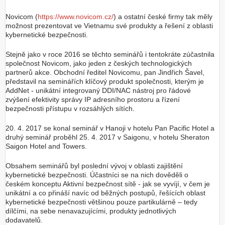
Novicom (
https://www.novicom.cz/
) a ostatní české firmy tak měly
možnost prezentovat ve Vietnamu své produkty a řešení z oblasti
kybernetické bezpečnosti.
Stejně jako v roce 2016 se těchto seminářů i tentokráte zúčastnila
společnost Novicom, jako jeden z českých technologických
partnerů akce. Obchodní ředitel Novicomu, pan Jindřich Šavel,
představil na seminářích klíčový produkt společnosti, kterým je
AddNet - unikátní integrovaný DDI/NAC nástroj pro řádové
zvýšení efektivity správy IP adresního prostoru a řízení
bezpečnosti přístupu v rozsáhlých sítích.
20. 4. 2017 se konal seminář v Hanoji v hotelu Pan Pacific Hotel a
druhý seminář proběhl 25. 4. 2017 v Saigonu, v hotelu Sheraton
Saigon Hotel and Towers.
Obsahem seminářů byl poslední vývoj v oblasti zajištění
kybernetické bezpečnosti. Účastníci se na nich dověděli o
českém konceptu Aktivní bezpečnost sítě - jak se vyvíjí, v čem je
unikátní a co přináší navíc od běžných postupů, řešících oblast
kybernetické bezpečnosti většinou pouze partikulárně – tedy
dílčími, na sebe nenavazujícími, produkty jednotlivých
dodavatelů.