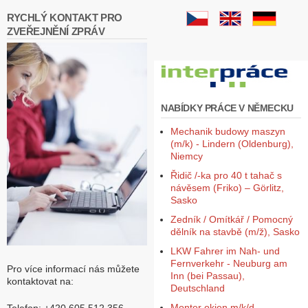
RYCHLÝ KONTAKT PRO
ZVEŘEJNĚNÍ ZPRÁV
NABÍDKY PRÁCE V NĚMECKU
Mechanik budowy maszyn
(m/k) - Lindern (Oldenburg),
Niemcy
Řidič /-ka pro 40 t tahač s
návěsem (Friko) – Görlitz,
Sasko
Zedník / Omítkář / Pomocný
dělník na stavbě (m/ž), Sasko
LKW Fahrer im Nah- und
Fernverkehr - Neuburg am
Pro více informací nás můžete
Inn (bei Passau),
kontaktovat na:
Deutschland
Monter okien m/k/d -
Telefon: +420 605 512 356