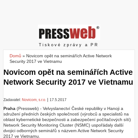
Z
a
l
o
ž
i
t
Pressweb
Tiskové zprávy a PR
ú
č
Domů
»
Novicom opět na seminářích Active Network
Jste zde
e
Security 2017 ve Vietnamu
t
Novicom opět na seminářích Active
Network Security 2017 ve Vietnamu
|
Zadavatel:
Novicom, s.r.o.
17.5.2017
Praha
(Pressweb) - Velvyslanectví České republiky v Hanoji a
sdružení předních českých společností (výrobců a specialistů na
oblast kybernetické bezpečnosti a zabezpečení počítačových sítí)
Network Security Monitoring Cluster (NSMC) uspořádaly další
dvojici odborných seminářů s názvem Active Network Security
2017 ve Vietnamu.