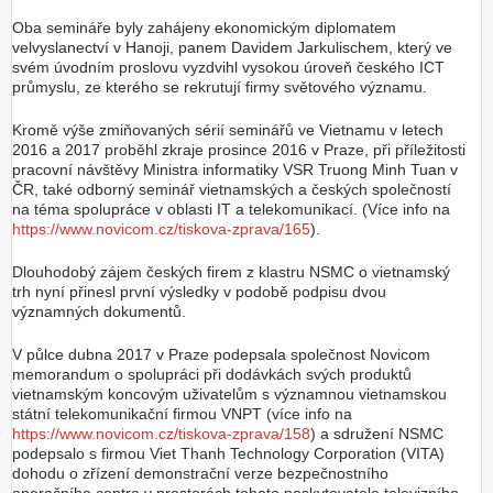
Oba semináře byly zahájeny ekonomickým diplomatem
velvyslanectví v Hanoji, panem Davidem Jarkulischem, který ve
svém úvodním proslovu vyzdvihl vysokou úroveň českého ICT
průmyslu, ze kterého se rekrutují firmy světového významu.
Kromě výše zmiňovaných sérií seminářů ve Vietnamu v letech
2016 a 2017 proběhl zkraje prosince 2016 v Praze, při příležitosti
pracovní návštěvy Ministra informatiky VSR Truong Minh Tuan v
ČR, také odborný seminář vietnamských a českých společností
na téma spolupráce v oblasti IT a telekomunikací. (Více info na
https://www.novicom.cz/tiskova-zprava/165
).
Dlouhodobý zájem českých firem z klastru NSMC o vietnamský
trh nyní přinesl první výsledky v podobě podpisu dvou
významných dokumentů.
V půlce dubna 2017 v Praze podepsala společnost Novicom
memorandum o spolupráci při dodávkách svých produktů
vietnamským koncovým uživatelům s významnou vietnamskou
státní telekomunikační firmou VNPT (více info na
https://www.novicom.cz/tiskova-zprava/158
) a sdružení NSMC
podepsalo s firmou Viet Thanh Technology Corporation (VITA)
dohodu o zřízení demonstrační verze bezpečnostního