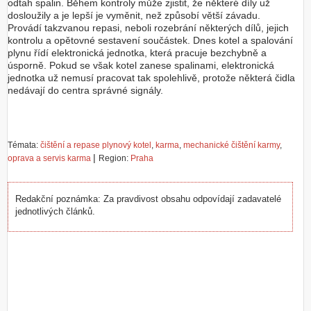
odtah spalin. Během kontroly může zjistit, že některé díly už
dosloužily a je lepší je vyměnit, než způsobí větší závadu.
Provádí takzvanou repasi, neboli rozebrání některých dílů, jejich
kontrolu a opětovné sestavení součástek. Dnes kotel a spalování
plynu řídí elektronická jednotka, která pracuje bezchybně a
úsporně. Pokud se však kotel zanese spalinami, elektronická
jednotka už nemusí pracovat tak spolehlivě, protože některá čidla
nedávají do centra správné signály.
Témata:
čištění a repase plynový kotel
,
karma
,
mechanické čištění karmy
,
|
oprava a servis karma
Region:
Praha
Redakční poznámka: Za pravdivost obsahu odpovídají zadavatelé
jednotlivých článků.