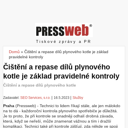
Z
a
l
o
ž
i
t
Pressweb
Tiskové zprávy a PR
ú
č
Domů
»
Čištění a repase dílů plynového kotle je základ
Jste zde
e
pravidelné kontroly
t
Čištění a repase dílů plynového
kotle je základ pravidelné kontroly
Čištění a repase dílů plynového kotle
|
|
Zadavatel:
SEO Services, s.r.o.
16.5.2023
Služby
Praha
(Pressweb) - Technici to lidem říkají stále, ale jen málokdo
na to dá - každoroční kontrola plynového spotřebiče je důležitá.
Je to proto, že při kontrole se snadněji odhalí drobná závada,
která, když se neřeší, může znamenat vážnou a tím i dražší
komplikaci. Technici také při kontrole zjišťují, zda někde ve spoji