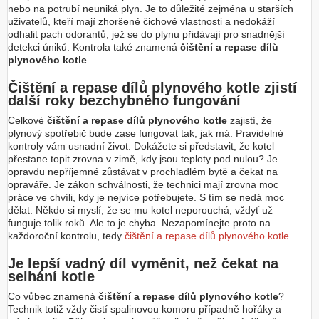
nebo na potrubí neuniká plyn. Je to důležité zejména u starších
uživatelů, kteří mají zhoršené čichové vlastnosti a nedokáží
odhalit pach odorantů, jež se do plynu přidávají pro snadnější
detekci úniků. Kontrola také znamená
čištění a repase dílů
plynového kotle
.
Čištění a repase dílů plynového kotle zjistí
další roky bezchybného fungování
Celkové
čištění a repase dílů plynového kotle
zajistí, že
plynový spotřebič bude zase fungovat tak, jak má. Pravidelné
kontroly vám usnadní život. Dokážete si představit, že kotel
přestane topit zrovna v zimě, kdy jsou teploty pod nulou? Je
opravdu nepříjemné zůstávat v prochladlém bytě a čekat na
opraváře. Je zákon schválnosti, že technici mají zrovna moc
práce ve chvíli, kdy je nejvíce potřebujete. S tím se nedá moc
dělat. Někdo si myslí, že se mu kotel neporouchá, vždyť už
funguje tolik roků. Ale to je chyba. Nezapomínejte proto na
každoroční kontrolu, tedy
čištění a repase dílů plynového kotle
.
Je lepší vadný díl vyměnit, než čekat na
selhání kotle
Co vůbec znamená
čištění a repase dílů plynového kotle
?
Technik totiž vždy čistí spalinovou komoru případně hořáky a