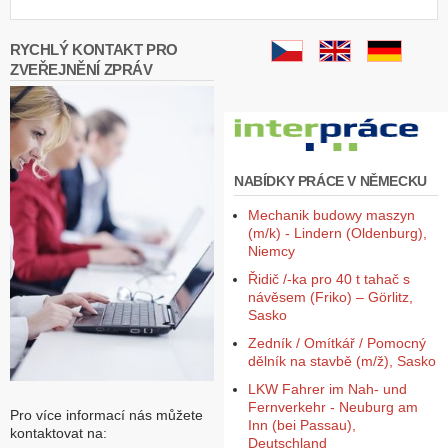
RYCHLÝ KONTAKT PRO
ZVEŘEJNĚNÍ ZPRÁV
NABÍDKY PRÁCE V NĚMECKU
Mechanik budowy maszyn
(m/k) - Lindern (Oldenburg),
Niemcy
Řidič /-ka pro 40 t tahač s
návěsem (Friko) – Görlitz,
Sasko
Zedník / Omítkář / Pomocný
dělník na stavbě (m/ž), Sasko
LKW Fahrer im Nah- und
Fernverkehr - Neuburg am
Pro více informací nás můžete
Inn (bei Passau),
kontaktovat na:
Deutschland