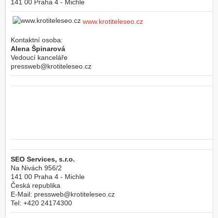
141 00
Praha 4 - Michle
www.krotiteleseo.cz
Kontaktní osoba:
Alena Špinarová
Vedoucí kanceláře
pressweb@krotiteleseo.cz
SEO Services, s.r.o.
Na Nivách 956/2
141 00
Praha 4 - Michle
Česká republika
E-Mail:
pressweb@krotiteleseo.cz
Tel:
+420 24174300