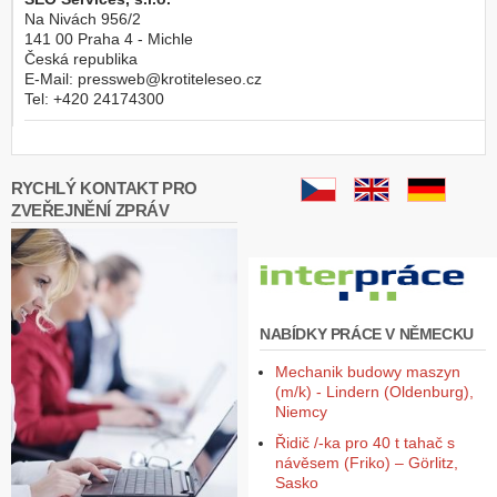
Na Nivách 956/2
141 00
Praha 4 - Michle
Česká republika
E-Mail:
pressweb@krotiteleseo.cz
Tel:
+420 24174300
RYCHLÝ KONTAKT PRO
ZVEŘEJNĚNÍ ZPRÁV
NABÍDKY PRÁCE V NĚMECKU
Mechanik budowy maszyn
(m/k) - Lindern (Oldenburg),
Niemcy
Řidič /-ka pro 40 t tahač s
návěsem (Friko) – Görlitz,
Sasko