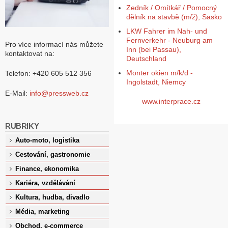
Zedník / Omítkář / Pomocný
dělník na stavbě (m/ž), Sasko
LKW Fahrer im Nah- und
Fernverkehr - Neuburg am
Pro více informací nás můžete
Inn (bei Passau),
kontaktovat na:
Deutschland
Monter okien m/k/d -
Telefon: +420 605 512 356
Ingolstadt, Niemcy
E-Mail:
info@pressweb.cz
www.interprace.cz
RUBRIKY
Auto-moto, logistika
Cestování, gastronomie
Finance, ekonomika
Kariéra, vzdělávání
Kultura, hudba, divadlo
Média, marketing
Obchod, e-commerce