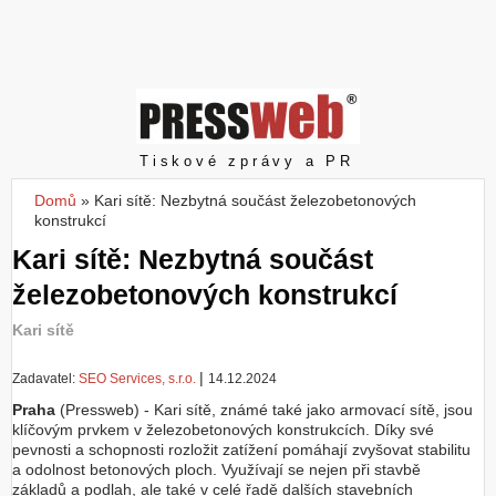
Z
a
l
o
ž
i
t
Pressweb
Tiskové zprávy a PR
ú
č
Domů
»
Kari sítě: Nezbytná součást železobetonových
Jste zde
e
konstrukcí
t
Kari sítě: Nezbytná součást
železobetonových konstrukcí
Kari sítě
|
Zadavatel:
SEO Services, s.r.o.
14.12.2024
Praha
(Pressweb) - Kari sítě, známé také jako armovací sítě, jsou
klíčovým prvkem v železobetonových konstrukcích. Díky své
pevnosti a schopnosti rozložit zatížení pomáhají zvyšovat stabilitu
a odolnost betonových ploch. Využívají se nejen při stavbě
základů a podlah, ale také v celé řadě dalších stavebních