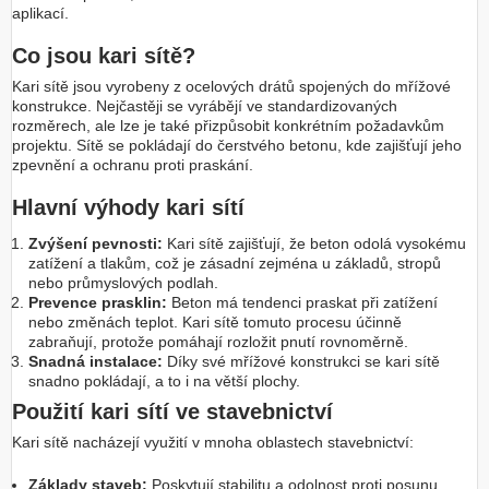
aplikací.
Co jsou kari sítě?
Kari sítě jsou vyrobeny z ocelových drátů spojených do mřížové
konstrukce. Nejčastěji se vyrábějí ve standardizovaných
rozměrech, ale lze je také přizpůsobit konkrétním požadavkům
projektu. Sítě se pokládají do čerstvého betonu, kde zajišťují jeho
zpevnění a ochranu proti praskání.
Hlavní výhody kari sítí
Zvýšení pevnosti:
Kari sítě zajišťují, že beton odolá vysokému
zatížení a tlakům, což je zásadní zejména u základů, stropů
nebo průmyslových podlah.
Prevence prasklin:
Beton má tendenci praskat při zatížení
nebo změnách teplot. Kari sítě tomuto procesu účinně
zabraňují, protože pomáhají rozložit pnutí rovnoměrně.
Snadná instalace:
Díky své mřížové konstrukci se kari sítě
snadno pokládají, a to i na větší plochy.
Použití kari sítí ve stavebnictví
Kari sítě nacházejí využití v mnoha oblastech stavebnictví:
Základy staveb:
Poskytují stabilitu a odolnost proti posunu.