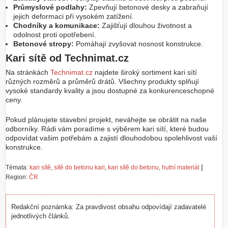
Průmyslové podlahy:
Zpevňují betonové desky a zabraňují
jejich deformaci při vysokém zatížení.
Chodníky a komunikace:
Zajišťují dlouhou životnost a
odolnost proti opotřebení.
Betonové stropy:
Pomáhají zvyšovat nosnost konstrukce.
Kari sítě od Technimat.cz
Na stránkách
Technimat.cz
najdete široký sortiment kari sítí
různých rozměrů a průměrů drátů. Všechny produkty splňují
vysoké standardy kvality a jsou dostupné za konkurenceschopné
ceny.
Pokud plánujete stavební projekt, neváhejte se obrátit na naše
odborníky. Rádi vám poradíme s výběrem kari sítí, které budou
odpovídat vašim potřebám a zajistí dlouhodobou spolehlivost vaší
konstrukce.
|
Témata:
kari sítě
,
sítě do betonu kari
,
kari sítě do betonu
,
hutní materiál
Region:
ČR
Redakční poznámka: Za pravdivost obsahu odpovídají zadavatelé
jednotlivých článků.