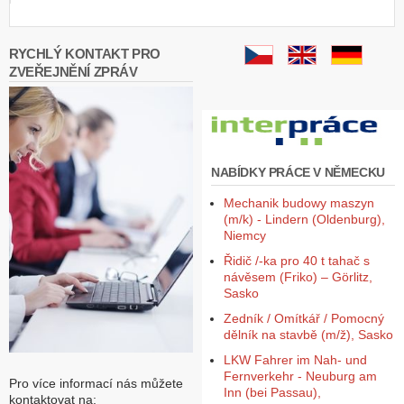
RYCHLÝ KONTAKT PRO
ZVEŘEJNĚNÍ ZPRÁV
NABÍDKY PRÁCE V NĚMECKU
Mechanik budowy maszyn
(m/k) - Lindern (Oldenburg),
Niemcy
Řidič /-ka pro 40 t tahač s
návěsem (Friko) – Görlitz,
Sasko
Zedník / Omítkář / Pomocný
dělník na stavbě (m/ž), Sasko
LKW Fahrer im Nah- und
Fernverkehr - Neuburg am
Pro více informací nás můžete
Inn (bei Passau),
kontaktovat na: