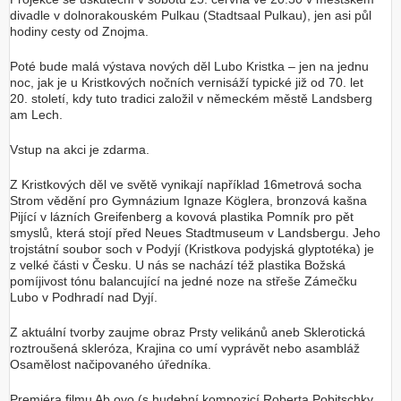
divadle v dolnorakouském Pulkau (Stadtsaal Pulkau), jen asi půl
hodiny cesty od Znojma.
Poté bude malá výstava nových děl Lubo Kristka – jen na jednu
noc, jak je u Kristkových nočních vernisáží typické již od 70. let
20. století, kdy tuto tradici založil v německém městě Landsberg
am Lech.
Vstup na akci je zdarma.
Z Kristkových děl ve světě vynikají například 16metrová socha
Strom vědění pro Gymnázium Ignaze Köglera, bronzová kašna
Pijící v lázních Greifenberg a kovová plastika Pomník pro pět
smyslů, která stojí před Neues Stadtmuseum v Landsbergu. Jeho
trojstátní soubor soch v Podyjí (Kristkova podyjská glyptotéka) je
z velké části v Česku. U nás se nachází též plastika Božská
pomíjivost tónu balancující na jedné noze na střeše Zámečku
Lubo v Podhradí nad Dyjí.
Z aktuální tvorby zaujme obraz Prsty velikánů aneb Sklerotická
roztroušená skleróza, Krajina co umí vyprávět nebo asambláž
Osamělost načipovaného úředníka.
Premiéra filmu Ab ovo (s hudební kompozicí Roberta Pobitschky