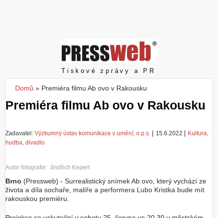
Z
a
l
o
ž
i
t
Pressweb
Tiskové zprávy a PR
ú
č
Domů
»
Premiéra filmu Ab ovo v Rakousku
Jste zde
e
Premiéra filmu Ab ovo v Rakousku
t
|
|
Zadavatel:
Výzkumný ústav komunikace v umění, o.p.s.
15.6.2022
Kultura,
hudba, divadlo
Autor fotografie:
Jindřich Kepert
Brno
(Pressweb) - Surrealistický snímek Ab ovo, který vychází ze
života a díla sochaře, malíře a performera Lubo Kristka bude mít
rakouskou premiéru.
Projekce se uskuteční v sobotu 25. června ve 20.30 v městském