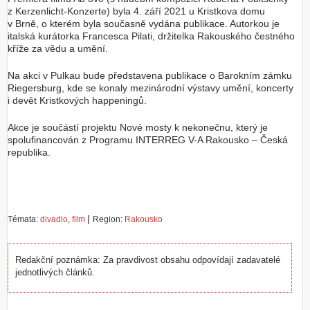
z Kerzenlicht-Konzerte) byla 4. září 2021 u Kristkova domu
v Brně, o kterém byla současně vydána publikace. Autorkou je
italská kurátorka Francesca Pilati, držitelka Rakouského čestného
kříže za vědu a umění.
Na akci v Pulkau bude představena publikace o Barokním zámku
Riegersburg, kde se konaly mezinárodní výstavy umění, koncerty
i devět Kristkových happeningů.
Akce je součástí projektu Nové mosty k nekonečnu, který je
spolufinancován z Programu INTERREG V-A Rakousko – Česká
republika.
|
Témata:
divadlo
,
film
Region:
Rakousko
Redakční poznámka: Za pravdivost obsahu odpovídají zadavatelé
jednotlivých článků.