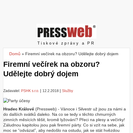
Z
a
l
o
ž
i
t
Pressweb
Tiskové zprávy a PR
ú
č
Domů
»
Firemní večírek na obzoru? Udělejte dobrý dojem
Jste zde
e
Firemní večírek na obzoru?
t
Udělejte dobrý dojem
|
|
Zadavatel:
PSHK s.r.o.
12.2.2018
Služby
Hradec Králové
(Pressweb) - Vánoce i Silvestr už jsou za námi a
do dalších svátků daleko. Na co se tedy v těchto chmurných
zimních měsících těšit, kromě lyžování? Přeci na plesy a večírky!
Záludnou kapitolou jsou pak firemní párty. Co si vzít na sebe, jak
moc se “odvázat”, aby nedošlo na ostudu, jak se stát hvězdou