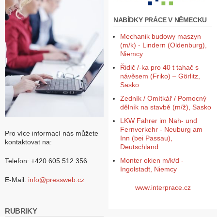
NABÍDKY PRÁCE V NĚMECKU
Mechanik budowy maszyn
(m/k) - Lindern (Oldenburg),
Niemcy
Řidič /-ka pro 40 t tahač s
návěsem (Friko) – Görlitz,
Sasko
Zedník / Omítkář / Pomocný
dělník na stavbě (m/ž), Sasko
LKW Fahrer im Nah- und
Fernverkehr - Neuburg am
Pro více informací nás můžete
Inn (bei Passau),
kontaktovat na:
Deutschland
Monter okien m/k/d -
Telefon: +420 605 512 356
Ingolstadt, Niemcy
E-Mail:
info@pressweb.cz
www.interprace.cz
RUBRIKY