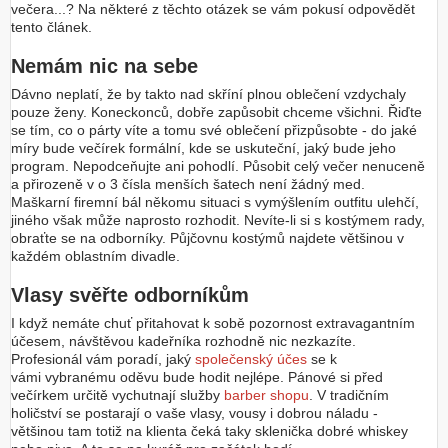
večera...? Na některé z těchto otázek se vám pokusí odpovědět
tento článek.
Nemám nic na sebe
Dávno neplatí, že by takto nad skříní plnou oblečení vzdychaly
pouze ženy. Koneckonců, dobře zapůsobit chceme všichni. Řiďte
se tím, co o párty víte a tomu své oblečení přizpůsobte - do jaké
míry bude večírek formální, kde se uskuteční, jaký bude jeho
program. Nepodceňujte ani pohodlí. Působit celý večer nenuceně
a přirozeně v o 3 čísla menších šatech není žádný med.
Maškarní firemní bál někomu situaci s vymýšlením outfitu ulehčí,
jiného však může naprosto rozhodit. Nevíte-li si s kostýmem rady,
obraťte se na odborníky. Půjčovnu kostýmů najdete většinou v
každém oblastním divadle.
Vlasy svěřte odborníkům
I když nemáte chuť přitahovat k sobě pozornost extravagantním
účesem, návštěvou kadeřníka rozhodně nic nezkazíte.
Profesionál vám poradí, jaký
společenský účes
se k
vámi vybranému oděvu bude hodit nejlépe. Pánové si před
večírkem určitě vychutnají služby
barber shopu
. V tradičním
holičství se postarají o vaše vlasy, vousy i dobrou náladu -
většinou tam totiž na klienta čeká taky sklenička dobré whiskey