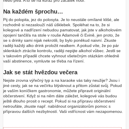
nebo piva. A to se na kuráž pro začátek hodí.
Na každém šprochu…
Pij do polopita, jez do polosyta. Je to neustále omílané klišé, ale
rozhodně si nezaslouží náš úšklebek. Spoléhat na to, že si
kolegové a nadřízení nebudou pamatovat, jak jste v alkoholovém
opojení tančil/a na stole v rouše Adamově či Evině, jen proto, že
se s drinky sami nijak nekrotili, by bylo poněkud naivní. Zkuste
raději každý alko drink proložit nealkem. A pokud víte, že po pár
sklenkách ztrácíte kontrolu, raději nepijte alkohol vůbec. Jestli se
v takovém případě chcete vyhnout všetečným otázkám ohledně
vaší abstinence, vymluvte se třeba na řízení.
Jak se stát hvězdou večera
Nejste zrovna výřečný typ a na karaoke vás taky neužije? Jsou i
jiné cesty, jak se na večírku blýsknout a přitom zůstat svůj. Pokud
je vaším koníčkem gastronomie, můžete připravit originální
občerstvení. Když si na něm dáte záležet, kolegové vás budou
ještě dlouho prosit o recept. Pokud si na přípravu občerstvení
netroufáte, zkuste např. nabídnout organizátorům pomoc s
přípravou dalších nezbytností. Vaši vstřícnost vám nezapomenou.