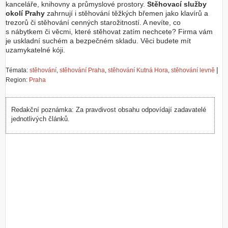
kanceláře, knihovny a průmyslové prostory.
Stěhovací služby
okolí Prahy
zahrnují i stěhování těžkých břemen jako klavírů a
trezorů či stěhování cenných starožitností. A nevíte, co
s nábytkem či věcmi, které stěhovat zatím nechcete? Firma vám
je uskladní suchém a bezpečném skladu. Věci budete mít
uzamykatelné kóji.
|
Témata:
stěhování
,
stěhování Praha
,
stěhování Kutná Hora
,
stěhování levně
Region:
Praha
Redakční poznámka: Za pravdivost obsahu odpovídají zadavatelé
jednotlivých článků.