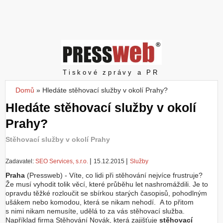
Z
a
l
o
ž
i
t
Pressweb
Tiskové zprávy a PR
ú
č
Domů
»
Hledáte stěhovací služby v okolí Prahy?
Jste zde
e
Hledáte stěhovací služby v okolí
t
Prahy?
Stěhovací služby v okolí Prahy
|
|
Zadavatel:
SEO Services, s.r.o.
15.12.2015
Služby
Praha
(Pressweb) - Víte, co lidi při stěhování nejvíce frustruje?
Že musí vyhodit tolik věcí, které průběhu let nashromáždili. Je to
opravdu těžké rozloučit se sbírkou starých časopisů, pohodlným
ušákem nebo komodou, která se nikam nehodí. A to přitom
s nimi nikam nemusíte, udělá to za vás stěhovací služba.
Například firma Stěhování Novák, která zajišťuje
stěhovací