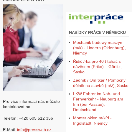
NABÍDKY PRÁCE V NĚMECKU
Mechanik budowy maszyn
(m/k) - Lindern (Oldenburg),
Niemcy
Řidič /-ka pro 40 t tahač s
návěsem (Friko) – Görlitz,
Sasko
Zedník / Omítkář / Pomocný
dělník na stavbě (m/ž), Sasko
LKW Fahrer im Nah- und
Fernverkehr - Neuburg am
Pro více informací nás můžete
Inn (bei Passau),
kontaktovat na:
Deutschland
Monter okien m/k/d -
Telefon: +420 605 512 356
Ingolstadt, Niemcy
E-Mail:
info@pressweb.cz