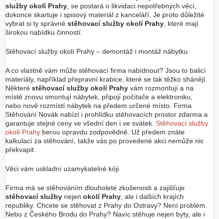
služby okolí Prahy
, se postará o likvidaci nepotřebných věcí,
dokonce skartuje i spisový materiál z kanceláří. Je proto důležité
vybrat si ty správné
stěhovací služby okolí Prahy
, které mají
širokou nabídku činností.
Stěhovací služby okolí Prahy – demontáž i montáž nábytku
A co vlastně vám může stěhovací firma nabídnout? Jsou to balicí
materiály, například přepravní krabice, které se tak těžko shánějí.
Některé
stěhovací služby okolí Prahy
vám rozmontují a na
místě znovu smontují nábytek, připojí počítače a elektroniku,
nebo nově rozmístí nábytek na předem určené místo. Firma
Stěhování Novák nabízí i prohlídku stěhovacích prostor zdarma a
garantuje stejné ceny ve všední den i ve svátek.
Stěhovací služby
okolí Prahy
berou opravdu zodpovědně. Už předem znáte
kalkulací za stěhování, takže vás po provedené akci nemůže nic
překvapit.
Věci vám uskladní uzamykatelné kóji
Firma má se stěhováním dlouholeté zkušenosti a zajišťuje
stěhovací služby
nejen
okolí Prahy
, ale i dalších krajích
republiky. Chcete se stěhovat z Prahy do Ostravy? Není problém.
Nebo z Českého Brodu do Prahy? Navíc stěhuje nejen byty, ale i