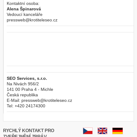
Kontaktní osoba:
Alena Špinarová
Vedoucí kanceláře
pressweb@krotiteleseo.cz
SEO Services, s.r.o.
Na Nivách 956/2
141 00
Praha 4 - Michle
Česká republika
E-Mail:
pressweb@krotiteleseo.cz
Tel:
+420 24174300
RYCHLÝ KONTAKT PRO
ZVEŘEJNĚNÍ ZPRÁV