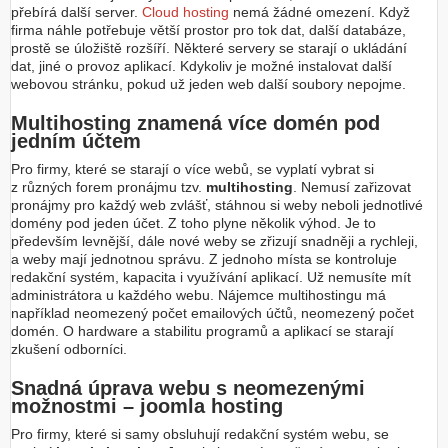
přebírá další server.
Cloud hosting
nemá žádné omezení. Když
firma náhle potřebuje větší prostor pro tok dat, další databáze,
prostě se úložiště rozšíří. Některé servery se starají o ukládání
dat, jiné o provoz aplikací. Kdykoliv je možné instalovat další
webovou stránku, pokud už jeden web další soubory nepojme.
Multihosting znamená více domén pod
jedním účtem
Pro firmy, které se starají o více webů, se vyplatí vybrat si
z různých forem pronájmu tzv.
multihosting
. Nemusí zařizovat
pronájmy pro každý web zvlášť, stáhnou si weby neboli jednotlivé
domény pod jeden účet. Z toho plyne několik výhod. Je to
především levnější, dále nové weby se zřizují snadněji a rychleji,
a weby mají jednotnou správu. Z jednoho místa se kontroluje
redakční systém, kapacita i využívání aplikací. Už nemusíte mít
administrátora u každého webu. Nájemce multihostingu má
například neomezený počet emailových účtů, neomezený počet
domén. O hardware a stabilitu programů a aplikací se starají
zkušení odborníci.
Snadná úprava webu s neomezenými
možnostmi – joomla hosting
Pro firmy, které si samy obsluhují redakční systém webu, se