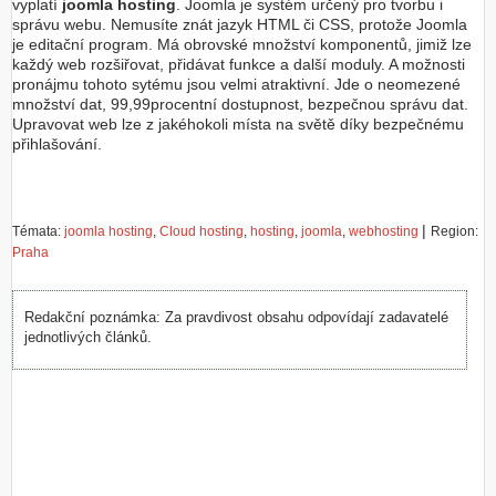
vyplatí
joomla hosting
. Joomla je systém určený pro tvorbu i
správu webu. Nemusíte znát jazyk HTML či CSS, protože Joomla
je editační program. Má obrovské množství komponentů, jimiž lze
každý web rozšiřovat, přidávat funkce a další moduly. A možnosti
pronájmu tohoto sytému jsou velmi atraktivní. Jde o neomezené
množství dat, 99,99procentní dostupnost, bezpečnou správu dat.
Upravovat web lze z jakéhokoli místa na světě díky bezpečnému
přihlašování.
|
Témata:
joomla hosting
,
Cloud hosting
,
hosting
,
joomla
,
webhosting
Region:
Praha
Redakční poznámka: Za pravdivost obsahu odpovídají zadavatelé
jednotlivých článků.