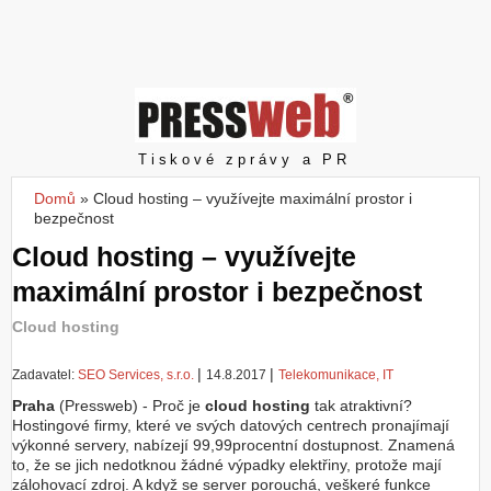
Z
a
l
o
ž
i
t
Pressweb
Tiskové zprávy a PR
ú
č
Domů
»
Cloud hosting – využívejte maximální prostor i
Jste zde
e
bezpečnost
t
Cloud hosting – využívejte
maximální prostor i bezpečnost
Cloud hosting
|
|
Zadavatel:
SEO Services, s.r.o.
14.8.2017
Telekomunikace, IT
Praha
(Pressweb) - Proč je
cloud hosting
tak atraktivní?
Hostingové firmy, které ve svých datových centrech pronajímají
výkonné servery, nabízejí 99,99procentní dostupnost. Znamená
to, že se jich nedotknou žádné výpadky elektřiny, protože mají
zálohovací zdroj. A když se server porouchá, veškeré funkce