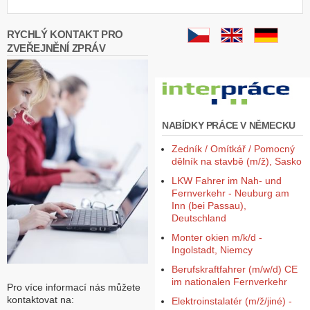
RYCHLÝ KONTAKT PRO
ZVEŘEJNĚNÍ ZPRÁV
NABÍDKY PRÁCE V NĚMECKU
Zedník / Omítkář / Pomocný
dělník na stavbě (m/ž), Sasko
LKW Fahrer im Nah- und
Fernverkehr - Neuburg am
Inn (bei Passau),
Deutschland
Monter okien m/k/d -
Ingolstadt, Niemcy
Berufskraftfahrer (m/w/d) CE
im nationalen Fernverkehr
Pro více informací nás můžete
kontaktovat na:
Elektroinstalatér (m/ž/jiné) -