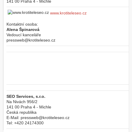
141 00
Praha 4 - Michle
www.krotiteleseo.cz
Kontaktní osoba:
Alena Špinarová
Vedoucí kanceláře
pressweb@krotiteleseo.cz
SEO Services, s.r.o.
Na Nivách 956/2
141 00
Praha 4 - Michle
Česká republika
E-Mail:
pressweb@krotiteleseo.cz
Tel:
+420 24174300