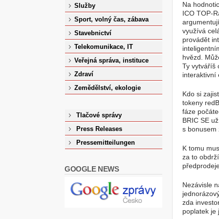
Na hodnoti
Služby
ICO TOP-Rat
Sport, volný čas, zábava
argumentují
využívá cel
Stavebnictví
provádět in
Telekomunikace, IT
inteligentn
hvězd. Můžeš
Veřejná správa, instituce
Ty vytváříš 
Zdraví
interaktivní
Zemědělství, ekologie
Kdo si zajis
tokeny redB
fáze počáte
Tlačové správy
BRIC SE už 
s bonusem z
Press Releases
Pressemitteilungen
K tomu muse
za to obdrží
předprodeje
GOOGLE NEWS
Nezávisle 
jednorázový
zda investo
poplatek je