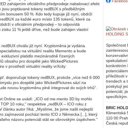
Faceboo
 PŘED zahájením oficiálního předprodeje nabalovací efekt
e jsou poptávané tokeny redBUX s předběžným
ím bonusem 50 %. Kdo tedy kupuje již nyní, obdrží
redBUX za každé euro místo 135 tokenů, které za
obdrží v oficiálním předprodeji – to odpovídá
zisku 11 % ještě dříve, než bude zahájen vlastní
Společnost
a redBUX chválu již nyní. Kryptoměna je vydána
zaintereso
specialistou na virtuální realitu Memento a bude
konzervativ
o exkluzivní platidlo mezinárodně řízených
spekulativní
lů obsahu pro dospělé jako WickedPictures
konkrétním
e v prostředí virtuální reality vrXcity:
potenciálem.
příležitosti 
např. doporučuje tokeny redBUX, protože „více než 6 000
trendech a t
ůmyslu pro dospělé jako WickedPictures sází na
poskytují je
de novou kryptoměnu plně integrovat do svých trhů“.
potenciál, j
specifickým.
et Online se uvádí: „ICO od me.mento 3D by mohlo
i TOP 10 roku,“ respektive „redBUX – ICO roku z
BRIC HOLD
 článku autor říká: „Myslíme, že jsme našli nejlepší
Klimentská 
ro zajímavost pochází tento ICO z Německa [...], který
110 00
Prah
ašeho názoru potenciál stát se obrovským úspěchem.“
Česká repub