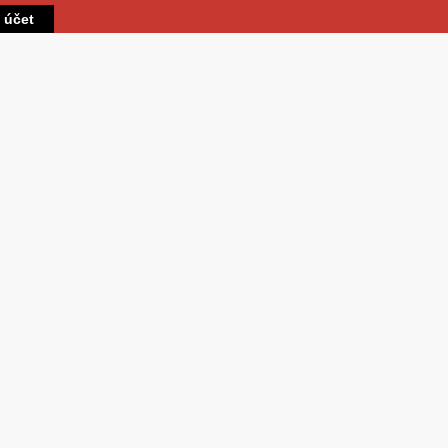
Přejít k hlavnímu obsahu
t účet