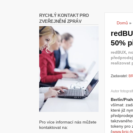
RYCHLÝ KONTAKT PRO
ZVEŘEJNĚNÍ ZPRÁV
Domů
»
Jste
redBUX
50% p
redBUX, no
předprodej
realizovat 
Zadavatel:
BR
Autor fotograf
Berlín/Pra
všímat: zad
které již ny
předprodeje
takzvaného 
Pro více informací nás můžete
tokeny pro
kontaktovat na:
(
www.bric-h