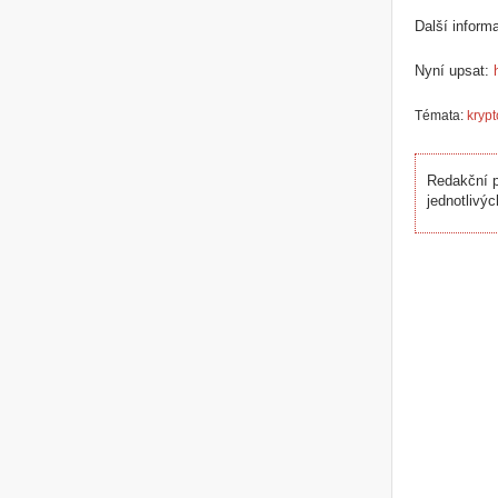
Další inform
Nyní upsat:
Témata:
kryp
Redakční p
jednotlivýc