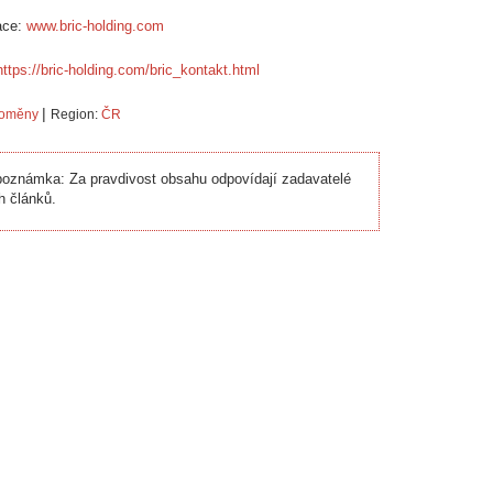
ace:
www.bric-holding.com
https://bric-holding.com/bric_kontakt.html
|
toměny
Region:
ČR
oznámka: Za pravdivost obsahu odpovídají zadavatelé
h článků.