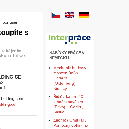
ím bonusem!
koupíte s
m zahájením
NABÍDKY PRÁCE V
ohou už dnes
NĚMECKU
Mechanik budowy
maszyn (m/k) -
LDING SE
Lindern
52
(Oldenburg),
a 1
Niemcy
Řidič /-ka pro 40 t
tahač s návěsem
olding.com
(Friko) – Görlitz,
Sasko
Zedník / Omítkář /
Pomocný dělník na