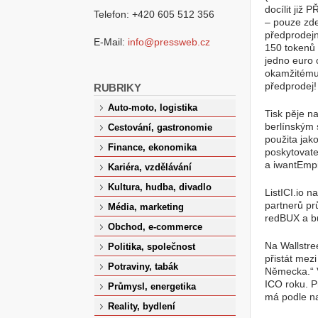
docílit již
Telefon: +420 605 512 356
– pouze zd
předprodejn
E-Mail:
info@pressweb.cz
150 tokenů 
jedno euro 
okamžitému 
předprodej!
RUBRIKY
Auto-moto, logistika
Tisk pěje n
berlínským 
Cestování, gastronomie
použita jak
Finance, ekonomika
poskytovate
a iwantEmpir
Kariéra, vzdělávání
Kultura, hudba, divadlo
ListICI.io 
partnerů pr
Média, marketing
redBUX a bu
Obchod, e-commerce
Na Wallstre
Politika, společnost
přistát mez
Potraviny, tabák
Německa.“ V
ICO roku. P
Průmysl, energetika
má podle n
Reality, bydlení