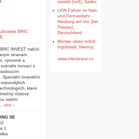
k
stavbě (m/ž), Sasko
LKW Fahrer im Nah-
und Fernverkehr -
Neuburg am Inn (bei
Passau),
Deutschland
Monter okien m/k/d -
Ingolstadt, Niemcy
 BRIC INVEST nabízí
vaným stranám
www.interprace.cz
ní, výnosné a
 scénáře inovací s
 budoucím
 Speciální investiční
v nejnovějších
echnologiích, které
dinečný růstový
sou naším
..
vice ›
ING SE
52
a 1
lika