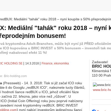
redBUX: Mediální "tahák" roku 2018 – nyní koupíte s 50% přeprodejn
 zde
: Mediální "tahák" roku 2018 – nyní 
řeprodejním bonusem!
vá kryptoměna Adult-Branches, může být nyní již PŘED oficiální
e ICO kupována u BRIC INVEST s 50% bonusem – investoři tak m
přímý nabalovací efekt 11 %!
Zadavatel:
|
|
IC HOLDING SE
14.3.2018
Finance, ekonomika
BRIC HO
Klimentská 
110 00
Prah
ie:
Bric-holding.com
ha
(Pressweb) - 14. 3. 2018: Tisk si již začal ICO roku
áte-li do Googlu „redBUX ICO“, naleznete tucty článků,
www.bric-h
ní hodnotí šance redBUX u ICO, jehož oficiální fáze
 začíná 22. března, jako více než „růžové“. U
ICO (Initial Coin Offering) roku jsou poprvé nabízeny
 zavedení nové kryptoměny redBUX. BRIC INVEST
olding.com
) nyní nabízí investorům jedinečnou šanci