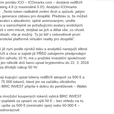
cím portálu ICO – ICOmarks.com – dostává redBUX
ing 4.8 (z maximálně 5.0!). Analytici ICOmarks
: „Tento token radikálně změní druh a způsob, jakým
á generace zábavu pro dospělé. Představ si, že můžeš
terakci s aktuálními, úplně animovanými, uměle
ími a samozřejmě se pohybujícími avatary erotických
 s nimi mluvit, dotýkat se jich a dělat vše, co chceš.
obsah, vše je možný. Ty jsi šéf v celosvětově první
 erotické platformě virtuální reality pro dospělé“.
tí již nyní podle výroků tisku a analytiků nanejvýš slibné
UX a chce si zajistit již PŘED zahájením předprodejní
ční výhodu 10 %, má u pražské investiční společnosti
jen několik dnů šanci upsat kryptoměnu do 22. 3. 2018
a dřívější nákup 50 %!
jí kupující upsat tokeny redBUX alespoň za 500 € a
 75 000 tokenů, které jim na začátku oficiálního
 BRIC INVEST připíše k dobru do peněženek – Wallet.
na množství koupených tokenů vybírá BRIC INVEST
 poplatek za upsání ve výši 50 € – bez ohledu na to,
r upíše za 500 € (minimální úpis) nebo 50 000 € –
 jednorázově.