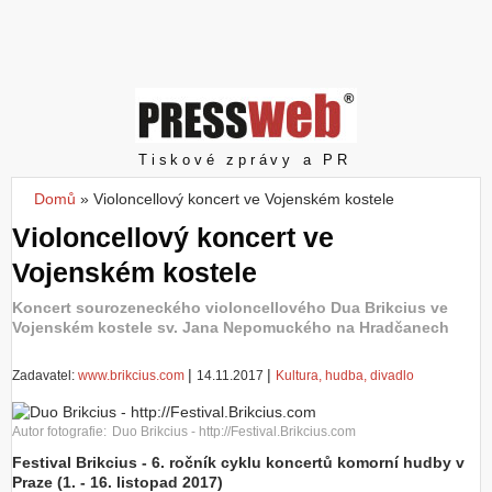
Z
a
l
o
ž
i
t
Pressweb
Tiskové zprávy a PR
ú
č
Domů
»
Violoncellový koncert ve Vojenském kostele
Jste zde
e
Violoncellový koncert ve
t
Vojenském kostele
Koncert sourozeneckého violoncellového Dua Brikcius ve
Vojenském kostele sv. Jana Nepomuckého na Hradčanech
|
|
Zadavatel:
www.brikcius.com
14.11.2017
Kultura, hudba, divadlo
Autor fotografie:
Duo Brikcius - http://Festival.Brikcius.com
Festival Brikcius - 6. ročník cyklu koncertů komorní hudby v
Praze (1. - 16. listopad 2017)