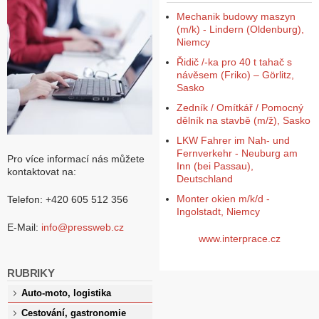
Mechanik budowy maszyn
(m/k) - Lindern (Oldenburg),
Niemcy
Řidič /-ka pro 40 t tahač s
návěsem (Friko) – Görlitz,
Sasko
Zedník / Omítkář / Pomocný
dělník na stavbě (m/ž), Sasko
LKW Fahrer im Nah- und
Fernverkehr - Neuburg am
Pro více informací nás můžete
Inn (bei Passau),
kontaktovat na:
Deutschland
Monter okien m/k/d -
Telefon: +420 605 512 356
Ingolstadt, Niemcy
E-Mail:
info@pressweb.cz
www.interprace.cz
RUBRIKY
Auto-moto, logistika
Cestování, gastronomie