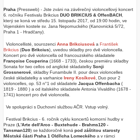
Praha
(Pressweb) - Jste zváni na závěrečný violoncellový koncert
6. ročníku Festivalu Brikcius
DUO BRIKCIUS & OffenBACH
,
který se koná ve středu 15. listopadu 2017, od 19:00 hodin, ve
Vojenském kostele sv. Jana Nepomuckého (Kanovnická 5/72,
Praha 1 - Hradčany).
Violoncellisté, sourozenci
Anna Brikciusová
a
František
Brikcius
(
Duo Brikcius
), uvedou skladby pro dvě violoncella.
Koncert pro dvě violoncella od francouzského skladatele
Françoise Couperina
(1668 - 1733), českou premiéru skladby
Sonata for two cellos od anglické skladatelky
Sonji
Grossnerové
, skladby Funambule II. pour deux violoncelles
české skladatelky a varhanice
Ireny Kosíkové
, Duo pour 2
violoncelles, op. 53 n°1 od skladatele
Jacqua Offenbacha
(
1819 - 1880 ) a od italského skladatele Antonia Vivaldiho (1678 -
1741) koncert pro dvě violoncella.
Ve spolupráci s Duchovní službou AČR. Vstup volný.
Festival Brikcius - 6. ročník cyklu koncertů komorní hudby v
Praze (
L'Arte dell'Arco - Buxtehude - Brahms120 -
Tansman120
) se každoročně koná
pod záštitou starosty
Městské části Praha 1 Oldřicha Lomeckého
a v rámci