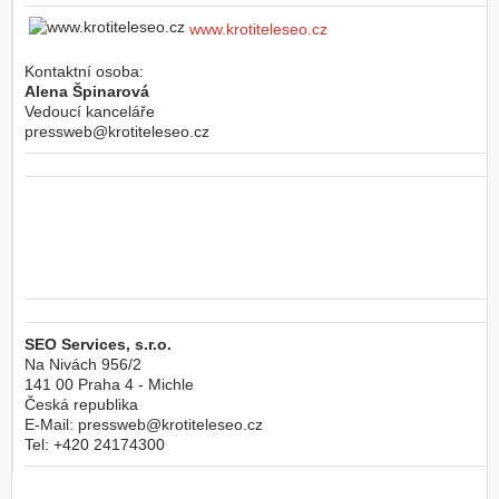
www.krotiteleseo.cz
Kontaktní osoba:
Alena Špinarová
Vedoucí kanceláře
pressweb@krotiteleseo.cz
SEO Services, s.r.o.
Na Nivách 956/2
141 00
Praha 4 - Michle
Česká republika
E-Mail:
pressweb@krotiteleseo.cz
Tel:
+420 24174300