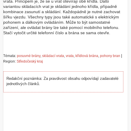
vrata. Principem je, že se u vrat otevírají obě křídla. Další
variantou skládacích vrat je skládání jednoho křídla, případně
kombinace zasunutí a skládání. Každopádně je nutné zachovat
šířku vjezdu. Všechny typy jsou také automatické s elektrickým
pohonem a dálkovým ovládáním. Může to být samostatné
zařízení, ale ovládat brány lze také pomocí mobilního telefonu.
Stačí vytočit určité telefonní číslo a brána se sama otevře.
|
Témata:
posuvné brány
,
skládací vrata
,
vrata
,
křídlová brána
,
pohony bran
Region:
Středočeský kraj
Redakční poznámka: Za pravdivost obsahu odpovídají zadavatelé
jednotlivých článků.