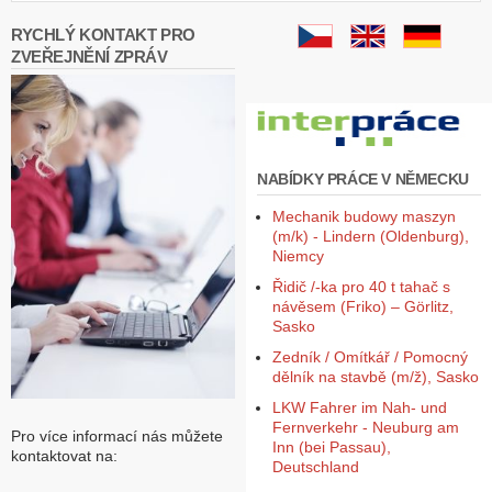
RYCHLÝ KONTAKT PRO
ZVEŘEJNĚNÍ ZPRÁV
NABÍDKY PRÁCE V NĚMECKU
Mechanik budowy maszyn
(m/k) - Lindern (Oldenburg),
Niemcy
Řidič /-ka pro 40 t tahač s
návěsem (Friko) – Görlitz,
Sasko
Zedník / Omítkář / Pomocný
dělník na stavbě (m/ž), Sasko
LKW Fahrer im Nah- und
Fernverkehr - Neuburg am
Pro více informací nás můžete
Inn (bei Passau),
kontaktovat na:
Deutschland