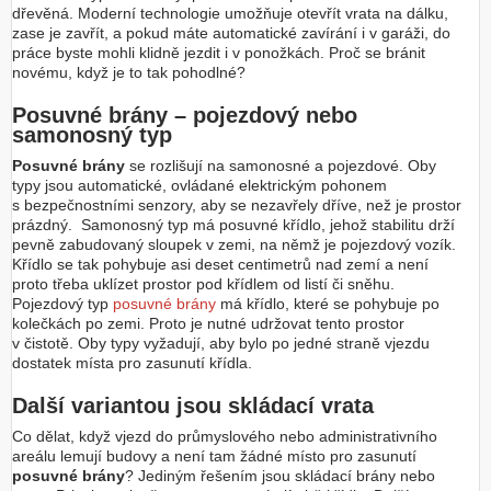
dřevěná. Moderní technologie umožňuje otevřít vrata na dálku,
zase je zavřít, a pokud máte automatické zavírání i v garáži, do
práce byste mohli klidně jezdit i v ponožkách. Proč se bránit
novému, když je to tak pohodlné?
Posuvné brány – pojezdový nebo
samonosný typ
Posuvné brány
se rozlišují na samonosné a pojezdové. Oby
typy jsou automatické, ovládané elektrickým pohonem
s bezpečnostními senzory, aby se nezavřely dříve, než je prostor
prázdný. Samonosný typ má posuvné křídlo, jehož stabilitu drží
pevně zabudovaný sloupek v zemi, na němž je pojezdový vozík.
Křídlo se tak pohybuje asi deset centimetrů nad zemí a není
proto třeba uklízet prostor pod křídlem od listí či sněhu.
Pojezdový typ
posuvné brány
má křídlo, které se pohybuje po
kolečkách po zemi. Proto je nutné udržovat tento prostor
v čistotě. Oby typy vyžadují, aby bylo po jedné straně vjezdu
dostatek místa pro zasunutí křídla.
Další variantou jsou skládací vrata
Co dělat, když vjezd do průmyslového nebo administrativního
areálu lemují budovy a není tam žádné místo pro zasunutí
posuvné brány
? Jediným řešením jsou skládací brány nebo