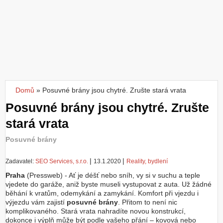
Z
a
l
o
ž
i
t
ú
č
Domů
»
Posuvné brány jsou chytré. Zrušte stará vrata
Jste zde
e
Posuvné brány jsou chytré. Zrušte
t
stará vrata
Posuvné brány
|
|
Zadavatel:
SEO Services, s.r.o.
13.1.2020
Reality, bydlení
Praha
(Pressweb) - Ať je déšť nebo sníh, vy si v suchu a teple
vjedete do garáže, aniž byste museli vystupovat z auta. Už žádné
běhání k vratům, odemykání a zamykání. Komfort při vjezdu i
výjezdu vám zajistí
posuvné brány
. Přitom to není nic
komplikovaného. Stará vrata nahradíte novou konstrukcí,
dokonce i výplň může být podle vašeho přání – kovová nebo