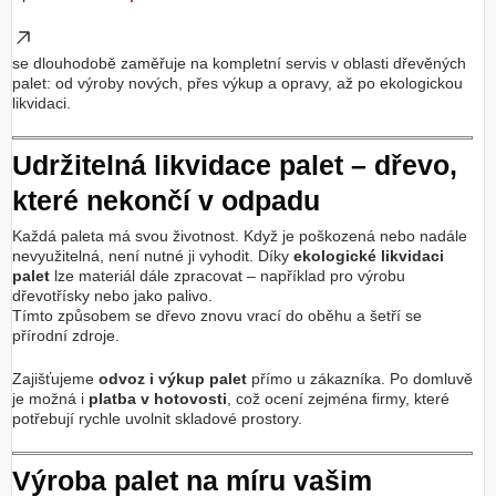
se dlouhodobě zaměřuje na kompletní servis v oblasti dřevěných
palet: od výroby nových, přes výkup a opravy, až po ekologickou
likvidaci.
Udržitelná likvidace palet – dřevo,
které nekončí v odpadu
Každá paleta má svou životnost. Když je poškozená nebo nadále
nevyužitelná, není nutné ji vyhodit. Díky
ekologické likvidaci
palet
lze materiál dále zpracovat – například pro výrobu
dřevotřísky nebo jako palivo.
Tímto způsobem se dřevo znovu vrací do oběhu a šetří se
přírodní zdroje.
Zajišťujeme
odvoz i výkup palet
přímo u zákazníka. Po domluvě
je možná i
platba v hotovosti
, což ocení zejména firmy, které
potřebují rychle uvolnit skladové prostory.
Výroba palet na míru vašim