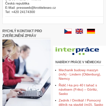
Česká republika
E-Mail:
pressweb@krotiteleseo.cz
Tel:
+420 24174300
RYCHLÝ KONTAKT PRO
ZVEŘEJNĚNÍ ZPRÁV
NABÍDKY PRÁCE V NĚMECKU
Mechanik budowy maszyn
(m/k) - Lindern (Oldenburg),
Niemcy
Řidič /-ka pro 40 t tahač s
návěsem (Friko) – Görlitz,
Sasko
Zedník / Omítkář / Pomocný
dělník na stavbě (m/ž), Sasko