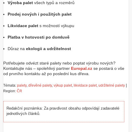
Výroba palet
všech typů a rozměrů
Prodej nových i použitých palet
Likvidace palet
s možností výkupu
Platba v hotovosti po domluvě
Důraz na
ekologii a udržitelnost
Potřebujete odvézt staré palety nebo poptat výrobu nových?
Kontaktujte nás – spolehlivý partner
Europal.cz
se postará o vše
od prvního kontaktu až po poslední kus dřeva.
|
Témata:
palety
,
dřevěné palety
,
výkup palet
,
likvidace palet
,
udržitelné palety
Region:
ČR
Redakční poznámka: Za pravdivost obsahu odpovídají zadavatelé
jednotlivých článků.