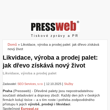
Z
a
l
o
ž
i
t
Pressweb
Tiskové zprávy a PR
ú
č
Domů
»
Likvidace, výroba a prodej palet: jak dřevo získává
Jste zde
e
nový život
t
Likvidace, výroba a prodej palet:
jak dřevo získává nový život
Likvidace, výroba a prodej palet
|
|
Zadavatel:
SEO Services, s.r.o.
12.10.2025
Služby
Praha
(Pressweb) - Dřevěné palety jsou nepostradatelnou
součástí skladování a dopravy zboží. Každý den jich v českých
firmách kolují tisíce – a s tím roste i potřeba zodpovědného
přístupu k jejich
výrobě, prodeji i likvidaci
.
Společnost
Europal.cz