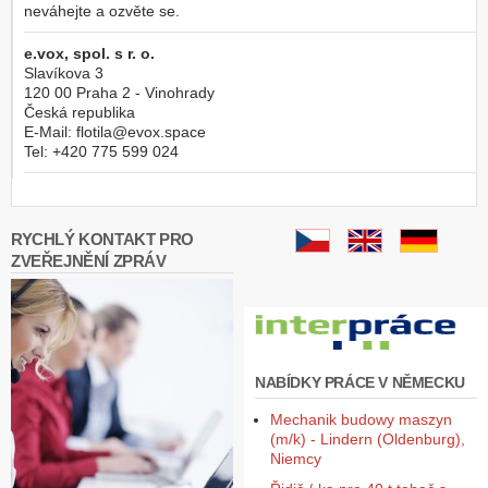
neváhejte a ozvěte se.
e.vox, spol. s r. o.
Slavíkova 3
120 00
Praha 2 - Vinohrady
Česká republika
E-Mail:
flotila@evox.space
Tel:
+420 775 599 024
RYCHLÝ KONTAKT PRO
ZVEŘEJNĚNÍ ZPRÁV
NABÍDKY PRÁCE V NĚMECKU
Mechanik budowy maszyn
(m/k) - Lindern (Oldenburg),
Niemcy