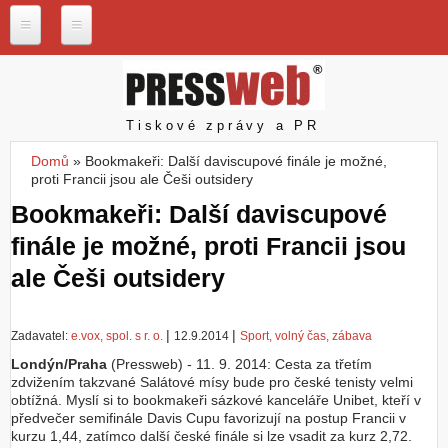
Přejít k hlavnímu obsahu
P
r
e
s
Pressweb
Tiskové zprávy a PR
s
w
Domů
»
Bookmakeři: Další daviscupové finále je možné,
e
Jste zde
proti Francii jsou ale Češi outsidery
b
.
Bookmakeři: Další daviscupové
c
finále je možné, proti Francii jsou
z
ale Češi outsidery
N
a
š
e
|
|
Zadavatel:
e.vox, spol. s r. o.
12.9.2014
Sport, volný čas, zábava
s
Londýn/Praha
(Pressweb) - 11. 9. 2014: Cesta za třetím
l
zdvižením takzvané Salátové mísy bude pro české tenisty velmi
u
obtížná. Myslí si to bookmakeři sázkové kanceláře Unibet, kteří v
ž
předvečer semifinále Davis Cupu favorizují na postup Francii v
b
kurzu 1,44, zatímco další české finále si lze vsadit za kurz 2,72.
y