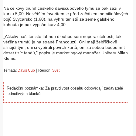
Na celkový triumf českého daviscupového týmu se pak sází v
Z
kurzu 5,00. Největším favoritem je před začátkem semifinálových
a
bojů Švýcarsko (1,60), na výhru tenistů ze země galského
l
kohouta je pak vypsán kurz 4,00.
o
ž
„Ačkoliv naši tenisté táhnou dlouhou sérii neporazitelnosti, tak
i
většina trumfů je na straně Francouzů. Oni mají žebříčkově
t
silnější tým, oni si vybírali povrch kurtů, oni za sebou budou mít
ú
deset tisíc fandů,” popisuje marketingový manažer Unibetu Milan
č
Klemš.
e
t
|
Témata:
Davis Cup
Region:
Svět
Redakční poznámka: Za pravdivost obsahu odpovídají zadavatelé
jednotlivých článků.