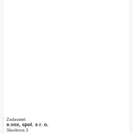
Zadavatel:
e.vox, spol. s r. o.
Slavíkova 3