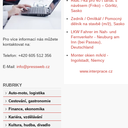
Řidič /-ka pro 40 t tahač s
návěsem (Friko) – Görlitz,
Sasko
Zedník / Omítkář / Pomocný
dělník na stavbě (m/ž), Sasko
LKW Fahrer im Nah- und
Fernverkehr - Neuburg am
Pro více informací nás můžete
Inn (bei Passau),
kontaktovat na:
Deutschland
Monter okien m/k/d -
Telefon: +420 605 512 356
Ingolstadt, Niemcy
E-Mail:
info@pressweb.cz
www.interprace.cz
RUBRIKY
Auto-moto, logistika
Cestování, gastronomie
Finance, ekonomika
Kariéra, vzdělávání
Kultura, hudba, divadlo