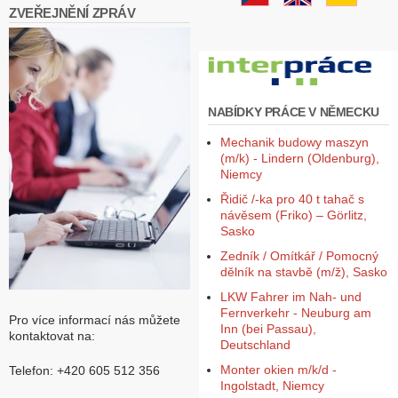
ZVEŘEJNĚNÍ ZPRÁV
NABÍDKY PRÁCE V NĚMECKU
Mechanik budowy maszyn
(m/k) - Lindern (Oldenburg),
Niemcy
Řidič /-ka pro 40 t tahač s
návěsem (Friko) – Görlitz,
Sasko
Zedník / Omítkář / Pomocný
dělník na stavbě (m/ž), Sasko
LKW Fahrer im Nah- und
Fernverkehr - Neuburg am
Pro více informací nás můžete
Inn (bei Passau),
kontaktovat na:
Deutschland
Monter okien m/k/d -
Telefon: +420 605 512 356
Ingolstadt, Niemcy