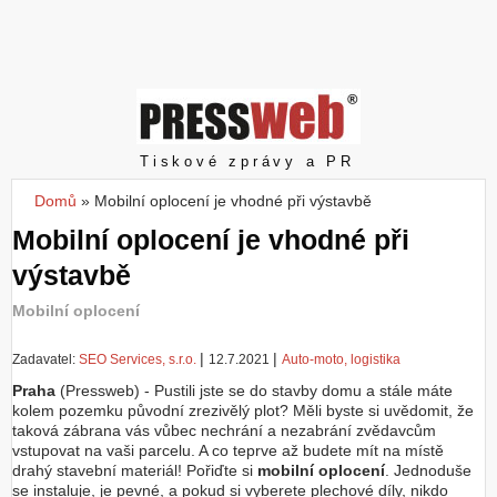
Z
a
l
o
ž
i
t
Pressweb
Tiskové zprávy a PR
ú
č
Domů
»
Mobilní oplocení je vhodné při výstavbě
Jste zde
e
Mobilní oplocení je vhodné při
t
výstavbě
Mobilní oplocení
|
|
Zadavatel:
SEO Services, s.r.o.
12.7.2021
Auto-moto, logistika
Praha
(Pressweb) - Pustili jste se do stavby domu a stále máte
kolem pozemku původní zrezivělý plot? Měli byste si uvědomit, že
taková zábrana vás vůbec nechrání a nezabrání zvědavcům
vstupovat na vaši parcelu. A co teprve až budete mít na místě
drahý stavební materiál! Pořiďte si
mobilní oplocení
. Jednoduše
se instaluje, je pevné, a pokud si vyberete plechové díly, nikdo