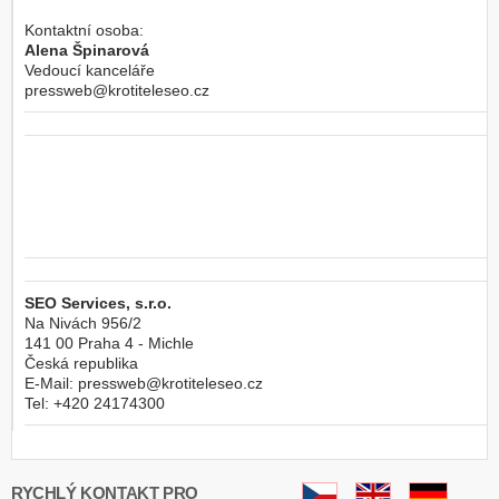
Kontaktní osoba:
Alena Špinarová
Vedoucí kanceláře
pressweb@krotiteleseo.cz
SEO Services, s.r.o.
Na Nivách 956/2
141 00
Praha 4 - Michle
Česká republika
E-Mail:
pressweb@krotiteleseo.cz
Tel:
+420 24174300
RYCHLÝ KONTAKT PRO