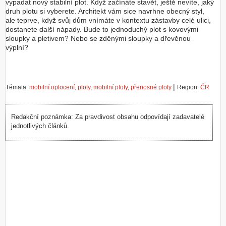
vypadat nový stabilní plot. Když začínáte stavět, ještě nevíte, jaký
druh plotu si vyberete. Architekt vám sice navrhne obecný styl,
ale teprve, když svůj dům vnímáte v kontextu zástavby celé ulici,
dostanete další nápady. Bude to jednoduchý plot s kovovými
sloupky a pletivem? Nebo se zděnými sloupky a dřevěnou
výplní?
|
Témata:
mobilní oplocení
,
ploty
,
mobilní ploty
,
přenosné ploty
Region:
ČR
Redakční poznámka: Za pravdivost obsahu odpovídají zadavatelé
jednotlivých článků.