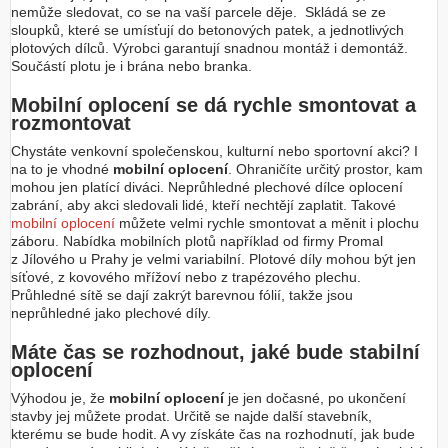
nemůže sledovat, co se na vaší parcele děje. Skládá se ze
sloupků, které se umísťují do betonových patek, a jednotlivých
plotových dílců. Výrobci garantují snadnou montáž i demontáž.
Součástí plotu je i brána nebo branka.
Mobilní oplocení se dá rychle smontovat a
rozmontovat
Chystáte venkovní společenskou, kulturní nebo sportovní akci? I
na to je vhodné
mobilní oplocení
. Ohraničíte určitý prostor, kam
mohou jen platící diváci. Neprůhledné plechové dílce oplocení
zabrání, aby akci sledovali lidé, kteří nechtějí zaplatit. Takové
mobilní oplocení
můžete velmi rychle smontovat a měnit i plochu
záboru. Nabídka mobilních plotů například od firmy Promal
z Jílového u Prahy je velmi variabilní. Plotové díly mohou být jen
síťové, z kovového mřížoví nebo z trapézového plechu.
Průhledné sítě se dají zakrýt barevnou fólií, takže jsou
neprůhledné jako plechové díly.
Máte čas se rozhodnout, jaké bude stabilní
oplocení
Výhodou je, že
mobilní oplocení
je jen dočasné, po ukončení
stavby jej můžete prodat. Určitě se najde další stavebník,
kterému se bude hodit. A vy získáte čas na rozhodnutí, jak bude