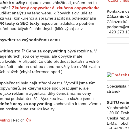
Czechtimes
tařské služby
nejsou levnou záležitostí, ovšem má to
atnění.
Zkušený copywriter či zkušená copywriterka
Kontaktní o
udělat analýzu vašeho webu, klíčových slov, udělat
Zákaznick
i vaší konkurencí a správně zacílit na potencionální
Zákaznická
PR texty
či
SEO texty
nejsou ani zdaleka o pouhém
podpora@su
ádání neurčitých či náhodných (klíčových) slov.
+420 273 1
opywriter za zvýhodněnou cenu
riting stojí
?
Cena za copywriting
bývá rozdílná. V
agenturách jsou ceny vyšší, ale obvykle máte
u kvalitu. V případě, že dáte přednost textaři na volné
 ušetřit, ale na druhou stanu ne vždy lze ověřit kvalita
ch služeb (chybí reference apod.).
polečnosti bylo najít střední cestu. Vytvořili jsme tým
Specialista
opywriterů, se kterými úzce spolupracujeme, ale
stránek.
se jako reklamní agentura, díky čemuž máme ceny
renci podstatně nižší. Vysokou kvalitu služeb jsme i
SUITU webs
dněné ceny za copywriting
zachovali a k tomu všemu
Vinohradsk
ům poskytujeme záruku kvality.
120 00
Prah
Česká repub
|
writing
Region:
ČR
E-Mail:
obc
Tel:
+420 2