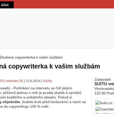
Přejít k hlavnímu obsahu
t účet
Zkušená copywriterka k vašim službám
 zde
ná copywriterka k vašim službám
Zadavatel:
|
|
ITU websites SE
12.6.2014
Služby
SUITU we
sweb) - Podnikání na internetu se řídí jistými
Vinohradsk
i, přičemž jednou z nich je prodej služeb a výrobků
120 00
Prah
tvím kvalitního a unikátního obsahu. Pokud si
g objednáte
, budete krok před konkurencí a navíc se
ce do copywritingu 100 % vrátí.