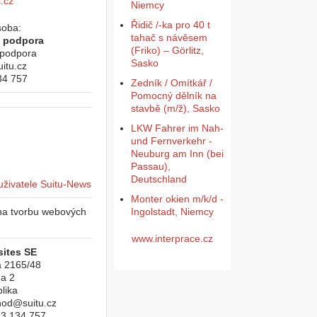
.cz
Niemcy
Řidič /-ka pro 40 t
soba:
tahač s návěsem
á podpora
(Friko) – Görlitz,
 podpora
Sasko
itu.cz
34 757
Zedník / Omítkář /
Pomocný dělník na
stavbě (m/ž), Sasko
LKW Fahrer im Nah-
und Fernverkehr -
Neuburg am Inn (bei
Passau),
Deutschland
Monter okien m/k/d -
 na tvorbu webových
Ingolstadt, Niemcy
www.interprace.cz
ites SE
á 2165/48
a 2
lika
hod@suitu.cz
73 134 757