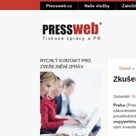
Pressweb.cz
Naše služby
Založi
Pressweb
Tiskové zprávy a PR
RYCHLÝ KONTAKT PRO
ZVEŘEJNĚNÍ ZPRÁV
Domů
»
Jste
Zkuše
Zadavatel:
SU
Praha
(Pres
zákonitostm
prostřednic
copywritin
vám investi