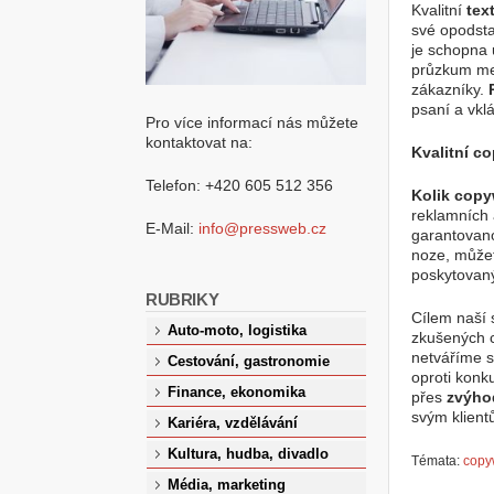
Kvalitní
tex
své opodst
je schopna 
průzkum mez
zákazníky.
psaní a vkl
Pro více informací nás můžete
kontaktovat na:
Kvalitní c
Telefon: +420 605 512 356
Kolik copyw
reklamních 
E-Mail:
info@pressweb.cz
garantovano
noze, můžete
poskytovaný
RUBRIKY
Cílem naší s
Auto-moto, logistika
zkušených c
netváříme 
Cestování, gastronomie
oproti konku
Finance, ekonomika
přes
zvýho
svým klient
Kariéra, vzdělávání
Kultura, hudba, divadlo
Témata:
copy
Média, marketing