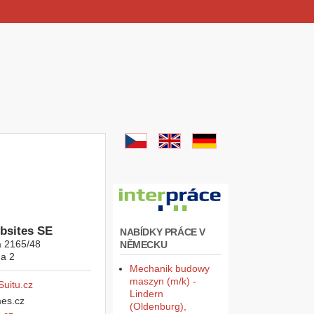
bsites SE
NABÍDKY PRÁCE V
á 2165/48
NĚMECKU
a 2
Mechanik budowy
maszyn (m/k) -
Suitu.cz
Lindern
(Oldenburg),