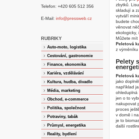
zbytků. Lisu
Telefon: +420 605 512 356
skladují a 
vytváří min
E-Mail:
info@pressweb.cz
budete chod
věnovat ně
ekologicky, 
RUBRIKY
Můžete mít
Peletová 
Auto-moto, logistika
z výměníku 
Cestování, gastronomie
Pelety 
Finance, ekonomika
energet
Kariéra, vzdělávání
Peletová 
jako doplně
Kultura, hudba, divadlo
například j
Média, marketing
ohleduplná 
jen o to vy
Obchod, e-commerce
nakupovat p
Politika, společnost
proces ješt
v domě i na
Potraviny, tabák
je to biomas
Průmysl, energetika
další rostl
Reality, bydlení