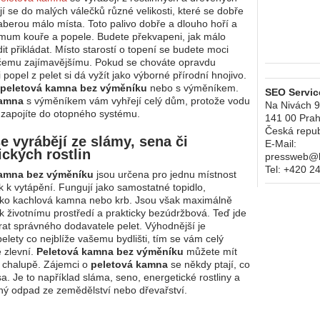
jí se do malých válečků různé velikosti, které se dobře
zaberou málo místa. Toto palivo dobře a dlouho hoří a
imum kouře a popele. Budete překvapeni, jak málo
it přikládat. Místo starostí o topení se budete moci
čemu zajímavějšímu. Pokud se chováte opravdu
i popel z pelet si dá vyžít jako výborné přírodní hnojivo.
peletová kamna bez výměníku
nebo s výměníkem.
SEO Service
kamna
s výměníkem vám vyhřejí celý dům, protože vodu
Na Nivách 
zapojíte do otopného systému.
141 00
Prah
Česká repub
se vyrábějí ze slámy, sena či
E-Mail:
ických rostlin
pressweb@kr
Tel:
+420 2
kamna bez výměníku
jsou určena pro jednu místnost
k k vytápění. Fungují jako samostatné topidlo,
ako kachlová kamna nebo krb. Jsou však maximálně
k životnímu prostředí a prakticky bezúdržbová. Teď jde
brat správného dodavatele pelet. Výhodnější je
elety co nejblíže vašemu bydlišti, tím se vám celý
ě zlevní.
Peletová kamna bez výměníku
můžete mít
 chalupě. Zájemci o
peletová kamna
se někdy ptají, co
a. Je to například sláma, seno, energetické rostliny a
inný odpad ze zemědělství nebo dřevařství.