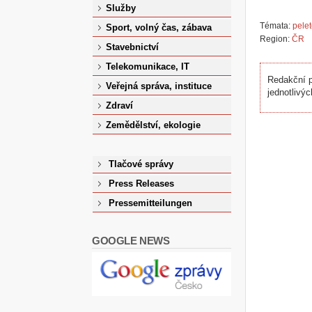
Služby
Témata:
pele
Sport, volný čas, zábava
Region:
ČR
Stavebnictví
Telekomunikace, IT
Redakční p
Veřejná správa, instituce
jednotlivýc
Zdraví
Zemědělství, ekologie
Tlačové správy
Press Releases
Pressemitteilungen
GOOGLE NEWS