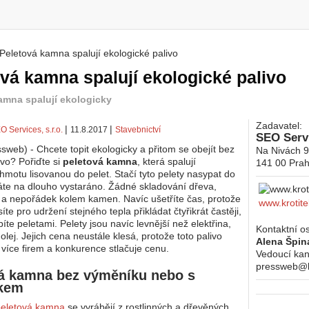
Peletová kamna spalují ekologické palivo
 zde
vá kamna spalují ekologické palivo
amna spalují ekologicky
Zadavatel:
|
|
O Services, s.r.o.
11.8.2017
Stavebnictví
SEO Servi
sweb) - Chcete topit ekologicky a přitom se obejít bez
Na Nivách 
vo? Pořiďte si
peletová kamna
, která spalují
141 00
Prah
hmotu lisovanou do pelet. Stačí tyto pelety nasypat do
te na dlouho vystaráno. Žádné skladování dřeva,
a nepořádek kolem kamen. Navíc ušetříte čas, protože
www.krotite
e pro udržení stejného tepla přikládat čtyřikrát častěji,
íte peletami. Pelety jsou navíc levnější než elektřina,
Kontaktní o
 olej. Jejich cena neustále klesá, protože toto palivo
Alena Špin
e více firem a konkurence stlačuje cenu.
Vedoucí kan
pressweb@kr
á kamna bez výměníku nebo s
kem
peletová kamna
se vyrábějí z rostlinných a dřevěných