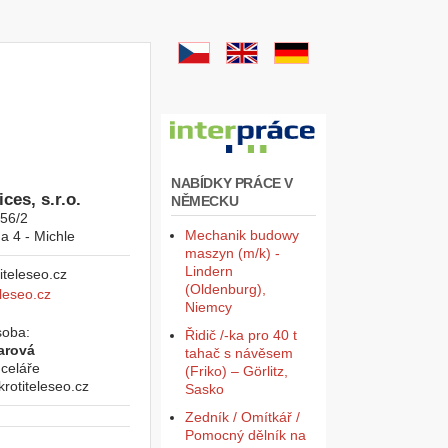
NABÍDKY PRÁCE V
ces, s.r.o.
NĚMECKU
956/2
Mechanik budowy
a 4 - Michle
maszyn (m/k) -
Lindern
(Oldenburg),
leseo.cz
Niemcy
soba:
Řidič /-ka pro 40 t
arová
tahač s návěsem
celáře
(Friko) – Görlitz,
otiteleseo.cz
Sasko
Zedník / Omítkář /
Pomocný dělník na