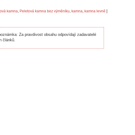
|
tová kamna
,
Peletová kamna bez výměníku
,
kamna
,
kamna levně
oznámka: Za pravdivost obsahu odpovídají zadavatelé
h článků.