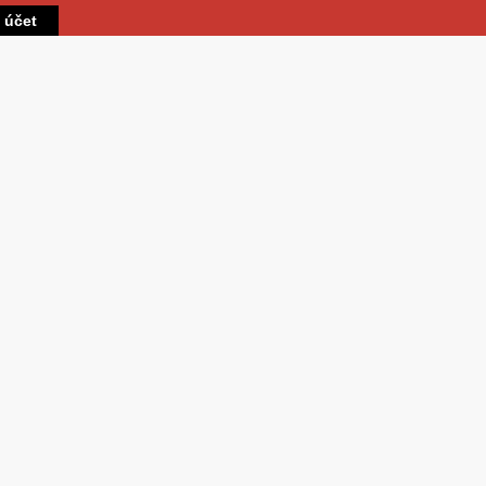
Přejít k hlavnímu obsahu
t účet