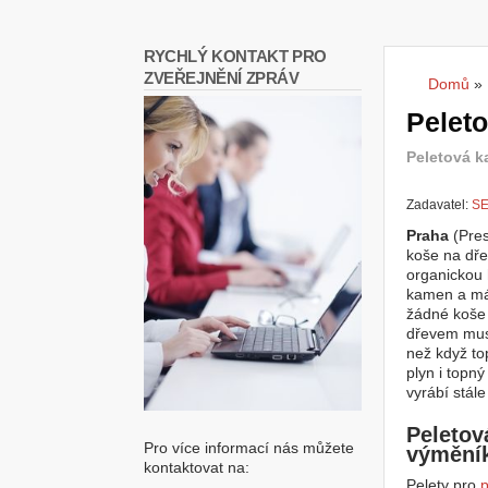
RYCHLÝ KONTAKT PRO
ZVEŘEJNĚNÍ ZPRÁV
Domů
»
Jste
Peleto
Peletová k
Zadavatel:
SE
Praha
(Pres
koše na dře
organickou 
kamen a má
žádné koše 
dřevem musít
než když top
plyn i topný
vyrábí stál
Peletov
Pro více informací nás můžete
výmění
kontaktovat na:
Pelety pro