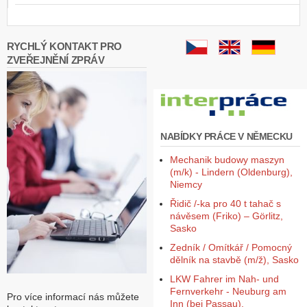
RYCHLÝ KONTAKT PRO
ZVEŘEJNĚNÍ ZPRÁV
NABÍDKY PRÁCE V NĚMECKU
Mechanik budowy maszyn
(m/k) - Lindern (Oldenburg),
Niemcy
Řidič /-ka pro 40 t tahač s
návěsem (Friko) – Görlitz,
Sasko
Zedník / Omítkář / Pomocný
dělník na stavbě (m/ž), Sasko
LKW Fahrer im Nah- und
Fernverkehr - Neuburg am
Pro více informací nás můžete
Inn (bei Passau),