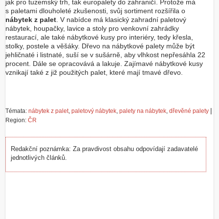
jak pro tuzemský trh, tak europalety do zahraničí. Protože má
s paletami dlouholeté zkušenosti, svůj sortiment rozšířila o
nábytek z palet
. V nabídce má klasický zahradní paletový
nábytek, houpačky, lavice a stoly pro venkovní zahrádky
restaurací, ale také nábytkové kusy pro interiéry, tedy křesla,
stolky, postele a věšáky. Dřevo na nábytkové palety může být
jehličnaté i listnaté, suší se v sušárně, aby vlhkost nepřesáhla 22
procent. Dále se opracovává a lakuje. Zajímavé nábytkové kusy
vznikají také z již použitých palet, které mají tmavé dřevo.
|
Témata:
nábytek z palet
,
paletový nábytek
,
palety na nábytek
,
dřevěné palety
Region:
ČR
Redakční poznámka: Za pravdivost obsahu odpovídají zadavatelé
jednotlivých článků.