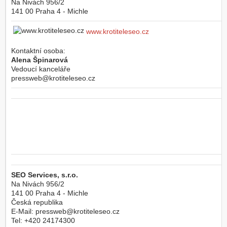
Na Nivách 956/2
141 00
Praha 4 - Michle
www.krotiteleseo.cz
Kontaktní osoba:
Alena Špinarová
Vedoucí kanceláře
pressweb@krotiteleseo.cz
SEO Services, s.r.o.
Na Nivách 956/2
141 00
Praha 4 - Michle
Česká republika
E-Mail:
pressweb@krotiteleseo.cz
Tel:
+420 24174300