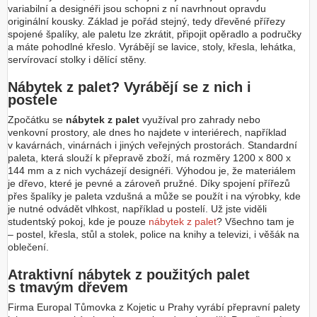
variabilní a designéři jsou schopni z ní navrhnout opravdu
originální kousky. Základ je pořád stejný, tedy dřevěné přířezy
spojené špalíky, ale paletu lze zkrátit, připojit opěradlo a područky
a máte pohodlné křeslo. Vyrábějí se lavice, stoly, křesla, lehátka,
servírovací stolky i dělící stěny.
Nábytek z palet? Vyrábějí se z nich i
postele
Zpočátku se
nábytek z palet
využíval pro zahrady nebo
venkovní prostory, ale dnes ho najdete v interiérech, například
v kavárnách, vinárnách i jiných veřejných prostorách. Standardní
paleta, která slouží k přepravě zboží, má rozměry 1200 x 800 x
144 mm a z nich vycházejí designéři. Výhodou je, že materiálem
je dřevo, které je pevné a zároveň pružné. Díky spojení přířezů
přes špalíky je paleta vzdušná a může se použít i na výrobky, kde
je nutné odvádět vlhkost, například u postelí. Už jste viděli
studentský pokoj, kde je pouze
nábytek z palet
? Všechno tam je
– postel, křesla, stůl a stolek, police na knihy a televizi, i věšák na
oblečení.
Atraktivní nábytek z použitých palet
s tmavým dřevem
Firma Europal Tůmovka z Kojetic u Prahy vyrábí přepravní palety