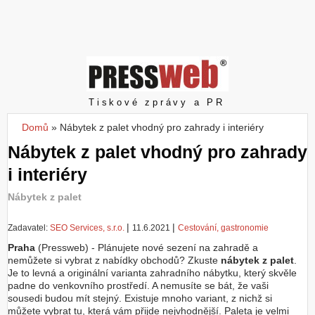
Z
a
l
o
ž
i
t
Pressweb
Tiskové zprávy a PR
ú
č
Domů
»
Nábytek z palet vhodný pro zahrady i interiéry
Jste zde
e
Nábytek z palet vhodný pro zahrady
t
i interiéry
Nábytek z palet
|
|
Zadavatel:
SEO Services, s.r.o.
11.6.2021
Cestování, gastronomie
Praha
(Pressweb) - Plánujete nové sezení na zahradě a
nemůžete si vybrat z nabídky obchodů? Zkuste
nábytek z palet
.
Je to levná a originální varianta zahradního nábytku, který skvěle
padne do venkovního prostředí. A nemusíte se bát, že vaši
sousedi budou mít stejný. Existuje mnoho variant, z nichž si
můžete vybrat tu, která vám přijde nejvhodnější. Paleta je velmi