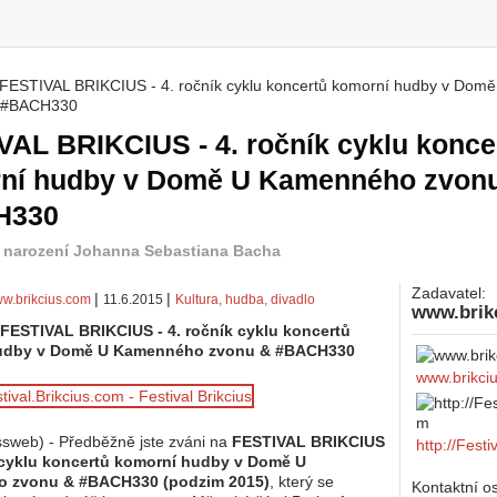
FESTIVAL BRIKCIUS - 4. ročník cyklu koncertů komorní hudby v Do
 zde
 #BACH330
VAL BRIKCIUS - 4. ročník cyklu konce
ní hudby v Domě U Kamenného zvon
H330
í narození Johanna Sebastiana Bacha
Zadavatel:
|
|
w.brikcius.com
11.6.2015
Kultura, hudba, divadlo
www.brik
FESTIVAL BRIKCIUS - 4. ročník cyklu koncertů
udby v Domě U Kamenného zvonu & #BACH330
www.brikci
sweb) - Předběžně jste zváni na
FESTIVAL BRIKCIUS
http://Festi
k cyklu koncertů komorní hudby v Domě U
 zvonu & #BACH330 (podzim 2015)
, který se
Kontaktní o