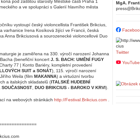
koná pod záštitou starosty Městské části Praha 1
MgA. Frant
meckého a ve spolupráci s Galerií hlavního města
press@Brik
očníku vystoupí český violoncellista František Brikcius,
Faceboo
a varhanice Irena Kosíková žijící ve Francii, česká
stka Anna Brikciusová a sourozenecké violoncellové Duo
Twitter
maturgie je zaměřena na 330. výročí narození Johanna
Bacha (benefiční koncert
J. S. BACH: UMĚNÍ FUGY
YouTube
Charty 77 | Konto Bariéry, kompletní provedení
LLOVÝCH SUIT a SONÁT
), 115. výročí narození
Jiřího Weila (film
MAKANNA
) a virtuózní tvorbu
ch a italských skladatelů (
ITALSKÉ HUDEBNÍ
 SOUČASNOST
,
DUO BRIKCIUS - BAROKO V KRVI
).
mací na webových stránkách
http://Festival.Brikcius.com
.
===============
ikcius.com