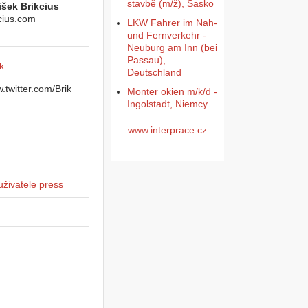
stavbě (m/ž), Sasko
išek Brikcius
cius.com
LKW Fahrer im Nah-
und Fernverkehr -
Neuburg am Inn (bei
Passau),
k
Deutschland
Monter okien m/k/d -
Ingolstadt, Niemcy
www.interprace.cz