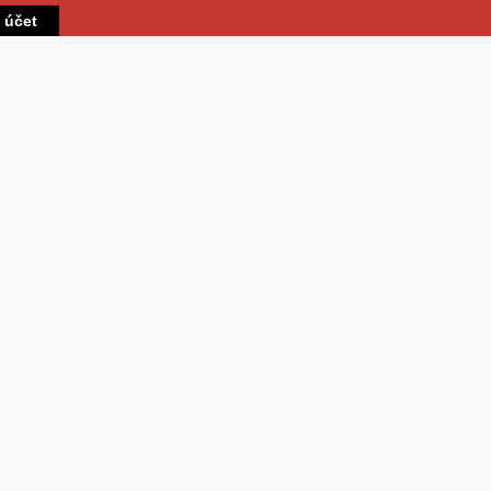
Přejít k hlavnímu obsahu
t účet