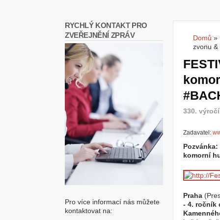
RYCHLÝ KONTAKT PRO
ZVEŘEJNĚNÍ ZPRÁV
Domů
»
Jste
zvonu &
FESTI
komor
#BAC
330. výroč
Zadavatel:
ww
Pozvánka: 
komorní h
Praha
(Pres
Pro více informací nás můžete
- 4. roční
kontaktovat na:
Kamenného