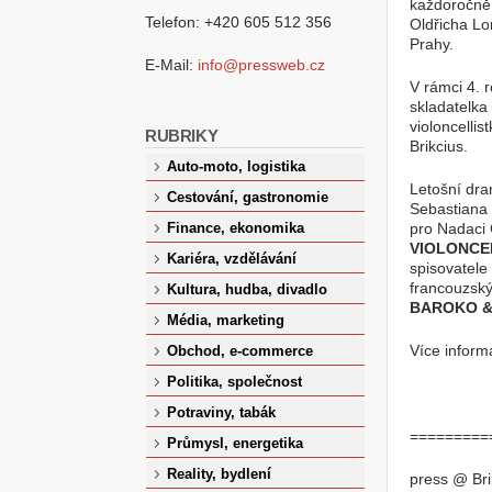
každoročně 
Telefon: +420 605 512 356
Oldřicha Lo
Prahy.
E-Mail:
info@pressweb.cz
V rámci 4. r
skladatelka 
violoncelli
RUBRIKY
Brikcius.
Auto-moto, logistika
Letošní dra
Cestování, gastronomie
Sebastiana 
pro Nadaci 
Finance, ekonomika
VIOLONCE
Kariéra, vzdělávání
spisovatele 
francouzský
Kultura, hudba, divadlo
BAROKO &
Média, marketing
Více infor
Obchod, e-commerce
Politika, společnost
Potraviny, tabák
=========
Průmysl, energetika
Reality, bydlení
press @ Br