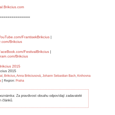
val.Brikcius.com
===============
YouTube.com/FrantisekBrikcius
|
er.com/Brikcius
FaceBook.com/FestivalBrikcius
|
agram.com/Brikcius
ikcius 2015
val
,
Brikcius
,
Anna Brikciusová
,
Johann Sebastian Bach
,
Knihovna
|
a
Region:
Praha
oznámka: Za pravdivost obsahu odpovídají zadavatelé
h článků.