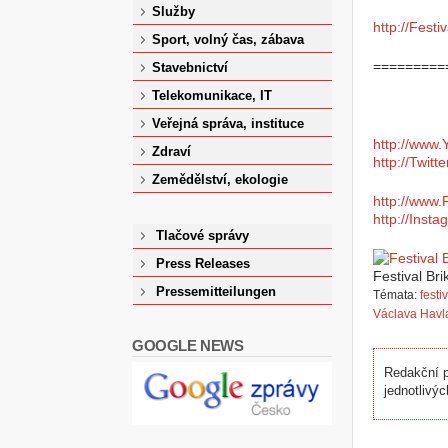
Služby
http://Festi
Sport, volný čas, zábava
=========
Stavebnictví
Telekomunikace, IT
Veřejná správa, instituce
http://www.
Zdraví
http://Twitt
Zemědělství, ekologie
http://www.
http://Inst
Tlačové správy
Press Releases
Festival Br
Pressemitteilungen
Témata:
festi
Václava Havl
GOOGLE NEWS
Redakční p
jednotlivýc