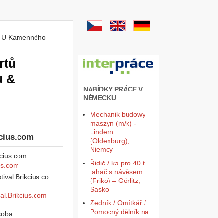
mě U Kamenného
rtů
u &
NABÍDKY PRÁCE V
NĚMECKU
Mechanik budowy
maszyn (m/k) -
Lindern
cius.com
(Oldenburg),
Niemcy
Řidič /-ka pro 40 t
us.com
tahač s návěsem
(Friko) – Görlitz,
Sasko
val.Brikcius.com
Zedník / Omítkář /
Pomocný dělník na
soba: