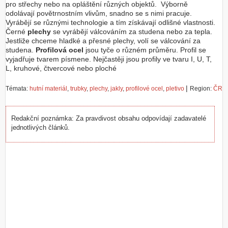
pro střechy nebo na opláštění různých objektů. Výborně
odolávají povětrnostním vlivům, snadno se s nimi pracuje.
Vyrábějí se různými technologie a tím získávají odlišné vlastnosti.
Černé
plechy
se vyrábějí válcováním za studena nebo za tepla.
Jestliže chceme hladké a přesné plechy, volí se válcování za
studena.
Profilová ocel
jsou tyče o různém průměru. Profil se
vyjadřuje tvarem písmene. Nejčastěji jsou profily ve tvaru I, U, T,
L, kruhové, čtvercové nebo ploché
|
Témata:
hutní materiál
,
trubky
,
plechy
,
jakly
,
profilové ocel
,
pletivo
Region:
ČR
Redakční poznámka: Za pravdivost obsahu odpovídají zadavatelé
jednotlivých článků.