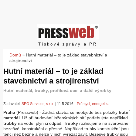
Z
a
l
o
ž
i
t
Pressweb
Tiskové zprávy a PR
ú
č
Domů
»
Hutní materiál – to je základ stavebnictví a
Jste zde
e
strojírenství
t
Hutní materiál – to je základ
stavebnictví a strojírenství
Hutní materiál, trubky, profilová ocel a další výrobky
|
|
Zadavatel:
SEO Services, s.r.o.
11.5.2016
Průmysl, energetika
Praha
(Pressweb) - Žádná stavba se neobjede bez položky
hutní
materiál
. Už při budování inženýrských sítí potřebujete například
trubky
na vodu, plyn či odpad.
Trubky
rozlišujeme na svařované,
bezešvé, konstrukční a přesné. Například trubky konstrukční jsou
tenčí než běžné a nelze v nich vyřezat závit. Bezešvé trubky jsou