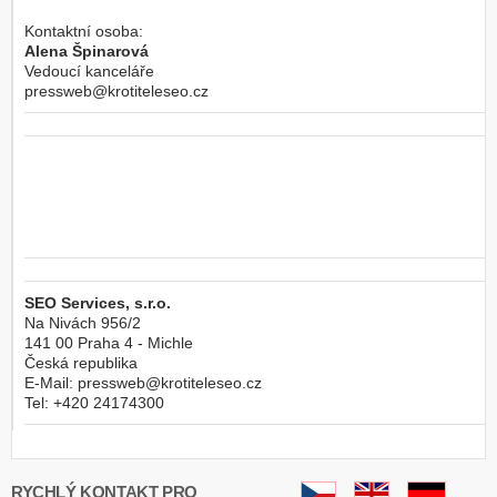
Kontaktní osoba:
Alena Špinarová
Vedoucí kanceláře
pressweb@krotiteleseo.cz
SEO Services, s.r.o.
Na Nivách 956/2
141 00
Praha 4 - Michle
Česká republika
E-Mail:
pressweb@krotiteleseo.cz
Tel:
+420 24174300
RYCHLÝ KONTAKT PRO