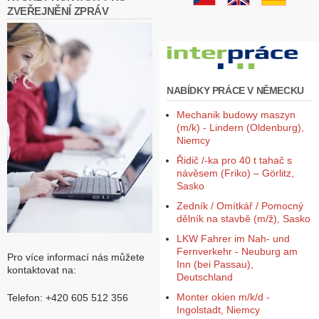
ZVEŘEJNĚNÍ ZPRÁV
NABÍDKY PRÁCE V NĚMECKU
Mechanik budowy maszyn
(m/k) - Lindern (Oldenburg),
Niemcy
Řidič /-ka pro 40 t tahač s
návěsem (Friko) – Görlitz,
Sasko
Zedník / Omítkář / Pomocný
dělník na stavbě (m/ž), Sasko
LKW Fahrer im Nah- und
Fernverkehr - Neuburg am
Pro více informací nás můžete
Inn (bei Passau),
kontaktovat na:
Deutschland
Monter okien m/k/d -
Telefon: +420 605 512 356
Ingolstadt, Niemcy