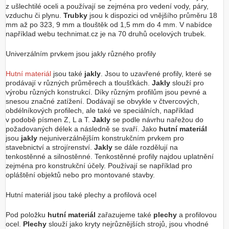
z ušlechtilé oceli a používají se zejména pro vedení vody, páry,
vzduchu či plynu.
Trubky
jsou k dispozici od vnějšího průměru 18
mm až po 323, 9 mm a tlouštěk od 1,5 mm do 4 mm. V nabídce
například webu technimat.cz je na 70 druhů ocelových trubek.
Univerzálním prvkem jsou jakly různého profily
Hutní materiál
jsou také
jakly
. Jsou to uzavřené profily, které se
prodávají v různých průměrech a tloušťkách.
Jakly
slouží pro
výrobu různých konstrukcí. Díky různým profilům jsou pevné a
snesou značné zatížení. Dodávají se obvykle v čtvercových,
obdélníkových profilech, ale také ve speciálních, například
v podobě písmen Z, L a T.
Jakly
se podle návrhu nařežou do
požadovaných délek a následně se svaří. Jako
hutní materiál
jsou
jakly
nejuniverzálnějším konstrukčním prvkem pro
stavebnictví a strojírenství.
Jakly
se dále rozdělují na
tenkostěnné a silnostěnné. Tenkostěnné profily najdou uplatnění
zejména pro konstrukční účely. Používají se například pro
opláštění objektů nebo pro montované stavby.
Hutní materiál jsou také plechy a profilová ocel
Pod položku
hutní materiál
zařazujeme také
plechy
a profilovou
ocel.
Plechy
slouží jako kryty nejrůznějších strojů, jsou vhodné