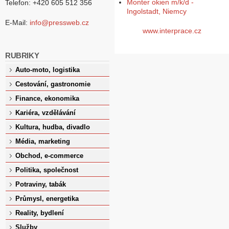
Monter okien m/k/d -
Telefon: +420 605 512 356
Ingolstadt, Niemcy
E-Mail:
info@pressweb.cz
www.interprace.cz
RUBRIKY
Auto-moto, logistika
Cestování, gastronomie
Finance, ekonomika
Kariéra, vzdělávání
Kultura, hudba, divadlo
Média, marketing
Obchod, e-commerce
Politika, společnost
Potraviny, tabák
Průmysl, energetika
Reality, bydlení
Služby