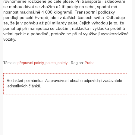
rovnoměrně rozložené po celé ploše. Při transportu i skladování
se mohou dávat se zbožím až tři palety na sebe, spodní má
nosnost maximálně 4 000 kilogramů. Transportní podložky
pendlují po celé Evropě, ale i v dalších částech světa. Odhaduje
se, že je v pohybu až půl miliardy palet. Jejich výhodou je to, že
pomáhají při manipulaci se zbožím, nakládka i vykládka probíhá
velmi rychle a pohodlně, protože se při ní využívají vysokozdvižné
vozíky.
|
Témata:
přepravní palety
,
paleta
,
palety
Region:
Praha
Redakční poznámka: Za pravdivost obsahu odpovídají zadavatelé
jednotlivých článků.