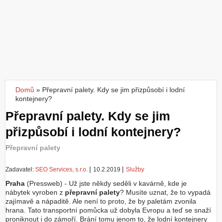
Z
a
l
o
ž
i
t
ú
č
Domů
»
Přepravní palety. Kdy se jim přizpůsobí i lodní
Jste zde
e
kontejnery?
t
Přepravní palety. Kdy se jim
přizpůsobí i lodní kontejnery?
Přepravní palety
|
|
Zadavatel:
SEO Services, s.r.o.
10.2.2019
Služby
Praha
(Pressweb) - Už jste někdy seděli v kavárně, kde je
nábytek vyroben z
přepravní palety
? Musíte uznat, že to vypadá
zajímavě a nápaditě. Ale není to proto, že by paletám zvonila
hrana. Tato transportní pomůcka už dobyla Evropu a teď se snaží
proniknout i do zámoří. Brání tomu jenom to, že lodní kontejnery