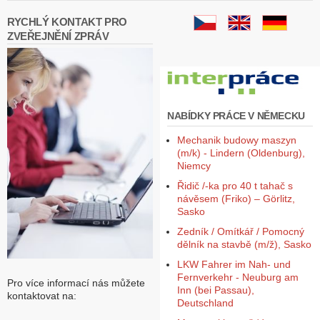
RYCHLÝ KONTAKT PRO
ZVEŘEJNĚNÍ ZPRÁV
NABÍDKY PRÁCE V NĚMECKU
Mechanik budowy maszyn
(m/k) - Lindern (Oldenburg),
Niemcy
Řidič /-ka pro 40 t tahač s
návěsem (Friko) – Görlitz,
Sasko
Zedník / Omítkář / Pomocný
dělník na stavbě (m/ž), Sasko
LKW Fahrer im Nah- und
Fernverkehr - Neuburg am
Pro více informací nás můžete
Inn (bei Passau),
kontaktovat na:
Deutschland