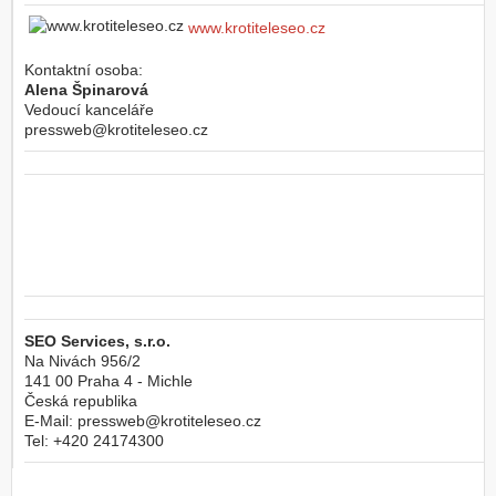
www.krotiteleseo.cz
Kontaktní osoba:
Alena Špinarová
Vedoucí kanceláře
pressweb@krotiteleseo.cz
SEO Services, s.r.o.
Na Nivách 956/2
141 00
Praha 4 - Michle
Česká republika
E-Mail:
pressweb@krotiteleseo.cz
Tel:
+420 24174300