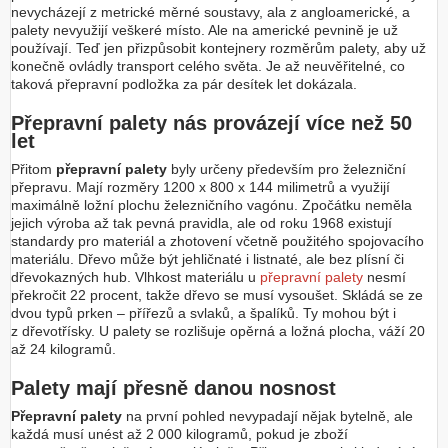
nevycházejí z metrické měrné soustavy, ala z angloamerické, a
palety nevyužijí veškeré místo. Ale na americké pevnině je už
používají. Teď jen přizpůsobit kontejnery rozměrům palety, aby už
konečně ovládly transport celého světa. Je až neuvěřitelné, co
taková přepravní podložka za pár desítek let dokázala.
Přepravní palety nás provázejí více než 50
let
Přitom
přepravní palety
byly určeny především pro železniční
přepravu. Mají rozměry 1200 x 800 x 144 milimetrů a využijí
maximálně ložní plochu železničního vagónu. Zpočátku neměla
jejich výroba až tak pevná pravidla, ale od roku 1968 existují
standardy pro materiál a zhotovení včetně použitého spojovacího
materiálu. Dřevo může být jehličnaté i listnaté, ale bez plísní či
dřevokazných hub. Vlhkost materiálu u
přepravní palety
nesmí
překročit 22 procent, takže dřevo se musí vysoušet. Skládá se ze
dvou typů prken – přířezů a svlaků, a špalíků. Ty mohou být i
z dřevotřísky. U palety se rozlišuje opěrná a ložná plocha, váží 20
až 24 kilogramů.
Palety mají přesně danou nosnost
Přepravní palety
na první pohled nevypadají nějak bytelně, ale
každá musí unést až 2 000 kilogramů, pokud je zboží