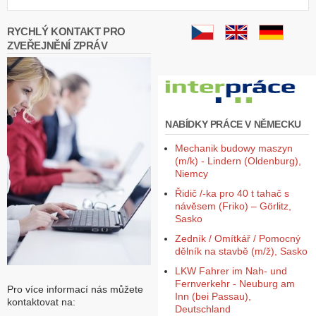
RYCHLÝ KONTAKT PRO
ZVEŘEJNĚNÍ ZPRÁV
NABÍDKY PRÁCE V NĚMECKU
Mechanik budowy maszyn
(m/k) - Lindern (Oldenburg),
Niemcy
Řidič /-ka pro 40 t tahač s
návěsem (Friko) – Görlitz,
Sasko
Zedník / Omítkář / Pomocný
dělník na stavbě (m/ž), Sasko
LKW Fahrer im Nah- und
Fernverkehr - Neuburg am
Pro více informací nás můžete
Inn (bei Passau),
kontaktovat na:
Deutschland