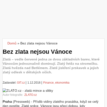
Z
a
l
o
ž
i
t
ú
č
Domů
»
Bez zlata nejsou Vánoce
Jste zde
e
Bez zlata nejsou Vánoce
t
Zlatá – vedle červené jedna ze dvou základních barev, které
Vánocům jednoznačně dominují. Zlatý řetěz na stromečku.
Zlatá hvězda nad Betlémem. Zlaté jiskření prskavek a jejich
zlatý odlesk v dětských očích.
|
|
Zadavatel:
GIT.cz
1.12.2016
Finance, ekonomika
Autor fotografie:
ZLATO.cz
Praha
(Pressweb) - Příslib vidiny zlatého prasátka, když se celý
den postíte. Zlaté srdce. Vánoce jsou přeci dobou, kdy