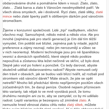
obdarováváme druhé a pomáháme lidem v nouzi. Zlato, zlato,
zlato… Zlatá barva a zlato k Vánocům neodmyslitelně patří. Ve
všech slova smyslech, ale i doslovně. Ryzí zlato, zlaté slitky,
zlaté
mince
nebo zlaté šperky patří k oblíbeným dárkům pod vánočním
stromečkem.
Žijeme v konzumní společnosti. Lidé „trpí“ nadbytkem, všichni
všechno mají. Samozřejmě, někdo méně a někdo více. Ale pro
mnohé (zejména pak pro starší generaci) je čím dál tím těžší
vymyslet, čím potěšit své blízké, zejména pak ty mladé, jejichž
preference a zájmy neznají, nebo jim nerozumějí a vůbec se
v nich neorientují. Moderní technologie jsou pro ně španělskou
vesnicí a domácích spotřebičů, které stejně nikdo posléze
nepoužívá a zůstanou léta ležet nečinně ve skříni, už bylo dost.
Stejně jako vod po holení a ponožek. Co tedy darovat, abyste
skutečně udělali obdarovanému radost? Abyste nemuseli celý
den trávit v obavách, jak se budou vaši blízcí tvářit, až rozbalí pod
stromkem váš vánoční dárek? Máte strach, že jste se opět
netrefili? Mnoho lidí předchází těmto nepříjemným pocitům všech
zúčastněných tím, že darují peníze. Osobně nejsem příznivcem
této varianty, tak nějak to ve mně vyvolává pocit, že tomu
druhému nestojím ani za to, aby se zamyslel, co by mi udělalo
radost. Lepší variantou je bezesporu už zmíněné
zlato
. A
nemusíte hned věnovat zlatou cihlu nebo
zlatý slitek
, můžete