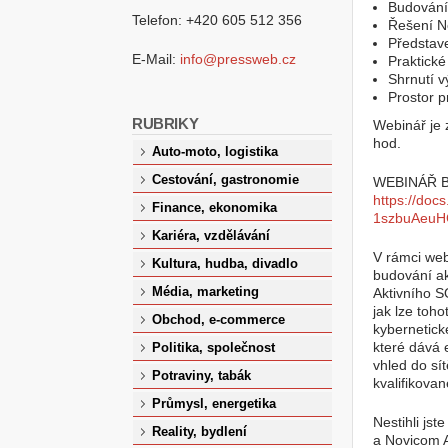
Budování 
Telefon: +420 605 512 356
Řešení N
Představ
E-Mail:
info@pressweb.cz
Praktick
Shrnutí 
Prostor p
RUBRIKY
Webinář je 
hod.
Auto-moto, logistika
Cestování, gastronomie
WEBINÁŘ B
https://do
Finance, ekonomika
1szbuAeuHC
Kariéra, vzdělávání
V rámci we
Kultura, hudba, divadlo
budování ak
Média, marketing
Aktivního S
jak lze toh
Obchod, e-commerce
kybernetick
které dává 
Politika, společnost
vhled do sí
Potraviny, tabák
kvalifikova
Průmysl, energetika
Nestihli js
Reality, bydlení
a Novicom 