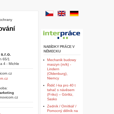
 ochrany
ování
NABÍDKY PRÁCE V
NĚMECKU
s.r.o.
h 65/1
Mechanik budowy
a 4 - Michle
maszyn (m/k) -
Lindern
(Oldenburg),
Niemcy
om.cz
Řidič /-ka pro 40 t
soba:
tahač s návěsem
arketing
(Friko) – Görlitz,
novicom.cz
Sasko
Zedník / Omítkář /
Pomocný dělník na