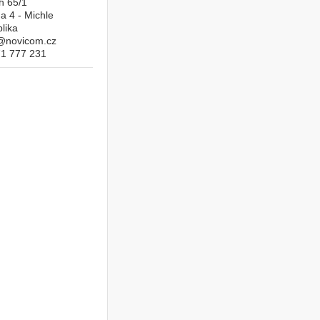
h 65/1
a 4 - Michle
lika
o@novicom.cz
71 777 231