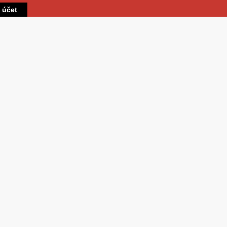
Přejít k hlavnímu obsahu
t účet