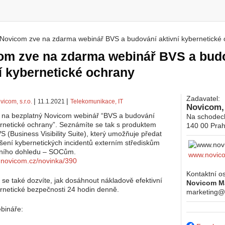
Novicom zve na zdarma webinář BVS a budování aktivní kybernetické
 zde
om zve na zdarma webinář BVS a bud
í kybernetické ochrany
Zadavatel:
|
|
vicom, s.r.o.
11.1.2021
Telekomunikace, IT
Novicom, 
e na bezplatný Novicom webinář “BVS a budování
Na schodec
ernetické ochrany”. Seznámíte se tak s produktem
140 00
Prah
 (Business Visibility Suite), který umožňuje předat
ešení kybernetických incidentů externím střediskům
ního dohledu – SOCům.
www.novic
.novicom.cz/novinka/390
Kontaktní o
 se také dozvíte, jak dosáhnout nákladově efektivní
Novicom M
ernetické bezpečnosti 24 hodin denně.
marketing@
bináře: