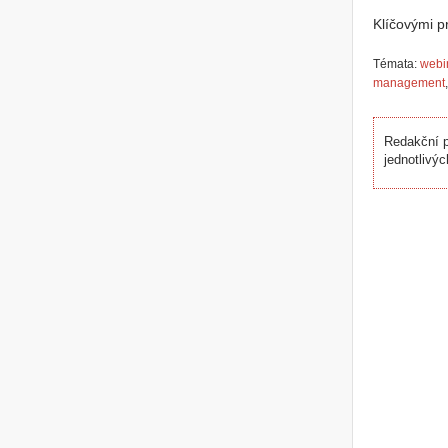
Klíčovými 
Témata:
webi
management
Redakční p
jednotlivýc