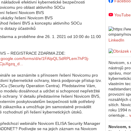
Faceboo
nákladově efektivní kybernetické bezpečnosti
ovicomu pro oblast aktivního SOCu
ení řešení Novicom BVS
YouTube
é ukázky řešení Novicom BVS
výhod řešení BVS a konceptu aktivního SOCu
ro dotazy účastníků
zdarma a proběhne dne 26. 1. 2021 od 10:00 do 11:00
LinkedIn
VS – REGISTRACE ZDARMA ZDE:
cs.google.com/forms/d/e/1FAIpQLSdRPLem7hP3j-
Novicom, s.r
juXgzq_d...
nástrojů pro
správu, mon
bináře se seznámíte s přínosem řešení Novicomu pro
kybernetick
tivní kybernetické ochrany, která podporuje přístup tzv.
vlastním te
OCu (Security Operation Centra). Představíme Vám,
nadstandard
oto modelu dosáhnout a udržet si schopnost nepřetržité
provozní spol
é ochrany. V detailu představíme řešení Novicom BVS,
rozsáhlých 
externím poskytovatelům bezpečnosti tolik potřebný
sítích. Novi
tě zákazníka a umožňuje jim samostatně provádět
roku 1994 n
né rozhodnutí při řešení kybernetických útoků.
orientuje...
v
te předchozí webináře Novicom ELISA Security Manager
Novicom, s.
ADDNET? Podívejte se na jejich záznam na Novicom