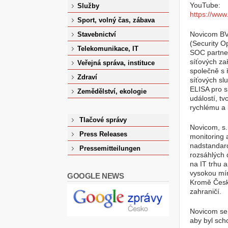
YouTube:
Služby
https://ww
Sport, volný čas, zábava
Novicom BVS
Stavebnictví
(Security O
Telekomunikace, IT
SOC partner
síťových za
Veřejná správa, instituce
společně s
Zdraví
síťových sl
ELISA pro s
Zemědělství, ekologie
událostí, tv
rychlému a
Tlačové správy
Novicom, s.
Press Releases
monitoring 
nadstandardn
Pressemitteilungen
rozsáhlých 
na IT trhu a
vysokou mír
GOOGLE NEWS
Kromě České
zahraničí.
Novicom se 
aby byl scho