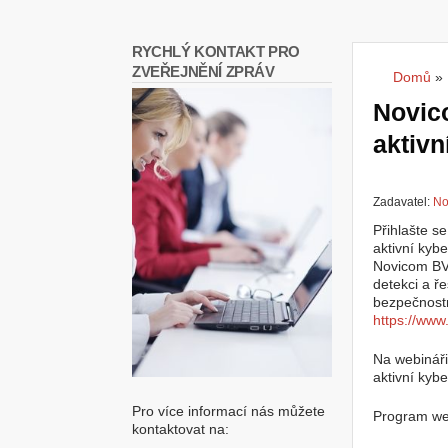
RYCHLÝ KONTAKT PRO
ZVEŘEJNĚNÍ ZPRÁV
Domů
»
Jste
Novic
aktivn
Zadavatel:
No
Přihlašte s
aktivní kyb
Novicom BVS
detekci a ř
bezpečnost
https://www
Na webináři
aktivní kyb
Pro více informací nás můžete
Program we
kontaktovat na: