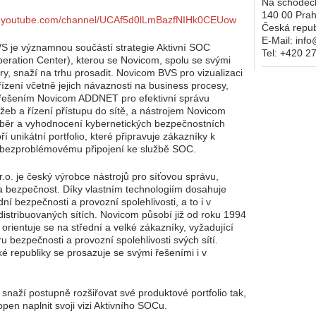
Na schodec
140 00
Prah
w.youtube.com/channel/UCAf5d0lLmBazfNIHk0CEUow
Česká repub
E-Mail:
inf
 je významnou součástí strategie Aktivní SOC
Tel:
+420 2
peration Center), kterou se Novicom, spolu se svými
y, snaží na trhu prosadit. Novicom BVS pro vizualizaci
řízení včetně jejich návaznosti na business procesy,
 řešením Novicom ADDNET pro efektivní správu
užeb a řízení přístupu do sítě, a nástrojem Novicom
běr a vyhodnocení kybernetických bezpečnostních
oří unikátní portfolio, které připravuje zákazníky k
 bezproblémovému připojení ke službě SOC.
r.o. je český výrobce nástrojů pro síťovou správu,
a bezpečnost. Díky vlastním technologiím dosahuje
í bezpečnosti a provozní spolehlivosti, a to i v
distribuovaných sítích. Novicom působí již od roku 1994
 orientuje se na střední a velké zákazníky, vyžadující
u bezpečnosti a provozní spolehlivosti svých sítí.
 republiky se prosazuje se svými řešeními i v
snaží postupně rozšiřovat své produktové portfolio tak,
pen naplnit svoji vizi Aktivního SOCu.