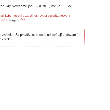
produkty Novicomu jsou ADDNET, BVS a ELISA.
nar
,
kybernetická bezpečnost
,
cyber security
,
network
|
,
BVS
Region:
ČR
oznámka: Za pravdivost obsahu odpovídají zadavatelé
h článků.