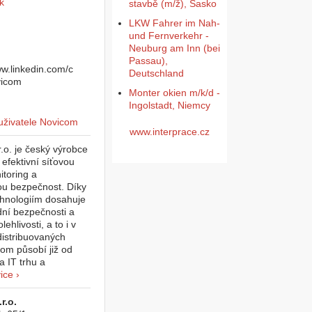
k
stavbě (m/ž), Sasko
LKW Fahrer im Nah-
und Fernverkehr -
Neuburg am Inn (bei
Passau),
Deutschland
Monter okien m/k/d -
Ingolstadt, Niemcy
www.interprace.cz
.o. je český výrobce
 efektivní síťovou
itoring a
ou bezpečnost. Díky
chnologiím dosahuje
ní bezpečnosti a
ehlivosti, a to i v
distribuovaných
com působí již od
a IT trhu a
ice ›
r.o.