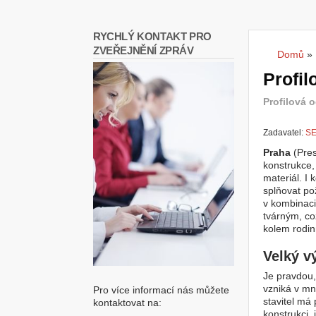
RYCHLÝ KONTAKT PRO
ZVEŘEJNĚNÍ ZPRÁV
Domů
»
Jste
Profil
Profilová o
Zadavatel:
SE
Praha
(Pres
konstrukce,
materiál. I
splňovat pož
v kombinaci 
tvárným, co
kolem rodin
Velký vý
Je pravdou
vzniká v mn
Pro více informací nás můžete
stavitel má
kontaktovat na:
konstrukci,