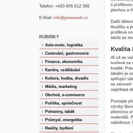
s profilovou
Telefon: +420 605 512 356
plochou a č
E-Mail:
info@pressweb.cz
Další dělen
tloušťky a 
profilová o
RUBRIKY
takže se sn
Auto-moto, logistika
Kvalita
Cestování, gastronomie
Ať už se va
Finance, ekonomika
tvořená za s
kvalitě. Prá
Kariéra, vzdělávání
Ideální je n
Kultura, hudba, divadlo
splňující v
se zároveň 
Média, marketing
například d
Obchod, e-commerce
Poznejte pře
Politika, společnost
výroby libo
přemírou om
Potraviny, tabák
materiálů. 
Průmysl, energetika
nabídnout. 
Reality, bydlení