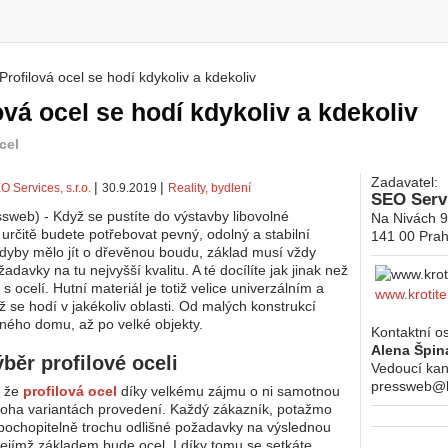
Profilová ocel se hodí kdykoliv a kdekoliv
 zde
ová ocel se hodí kdykoliv a kdekoliv
cel
Zadavatel:
|
|
O Services, s.r.o.
30.9.2019
Reality, bydlení
SEO Servi
sweb) - Když se pustíte do výstavby libovolné
Na Nivách 
 určitě budete potřebovat pevný, odolný a stabilní
141 00
Prah
 kdyby mělo jít o dřevěnou boudu, základ musí vždy
adavky na tu nejvyšší kvalitu. A té docílíte jak jinak než
s ocelí. Hutní materiál je totiž velice univerzálním a
www.krotite
ž se hodí v jakékoliv oblasti. Od malých konstrukcí
ného domu, až po velké objekty.
Kontaktní o
Alena Špin
běr profilové oceli
Vedoucí kan
pressweb@kr
, že
profilová ocel
díky velkému zájmu o ni samotnou
oha variantách provedení. Každý zákazník, potažmo
 pochopitelně trochu odlišné požadavky na výslednou
 jejímž základem bude ocel. I díky tomu se setkáte