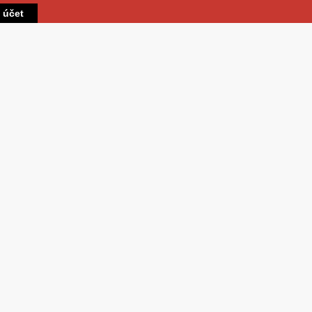
Přejít k hlavnímu obsahu
t účet