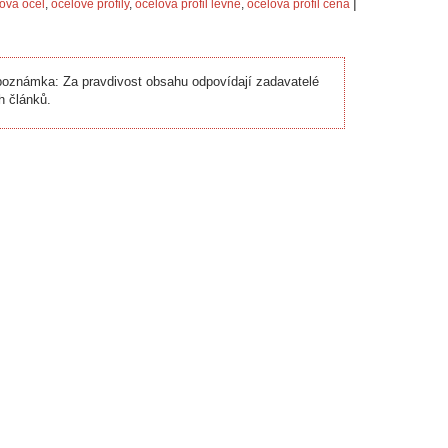
|
lová ocel
,
ocelové profily
,
ocelová profil levně
,
ocelová profil cena
oznámka: Za pravdivost obsahu odpovídají zadavatelé
h článků.