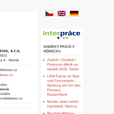
NABÍDKY PRÁCE V
ces, s.r.o.
NĚMECKU
956/2
Zedník / Omítkář /
a 4 - Michle
Pomocný dělník na
stavbě (m/ž), Sasko
leseo.cz
LKW Fahrer im Nah-
und Fernverkehr -
soba:
Neuburg am Inn (bei
arová
Passau),
celáře
Deutschland
otiteleseo.cz
Monter okien m/k/d -
Ingolstadt, Niemcy
Berufskraftfahrer