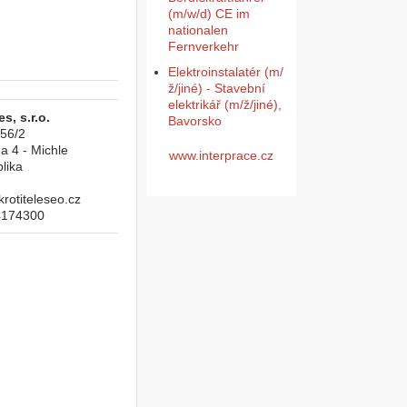
(m/w/d) CE im
nationalen
Fernverkehr
Elektroinstalatér (m/
ž/jiné) - Stavební
elektrikář (m/ž/jiné),
s, s.r.o.
Bavorsko
956/2
a 4 - Michle
www.interprace.cz
lika
otiteleseo.cz
4174300