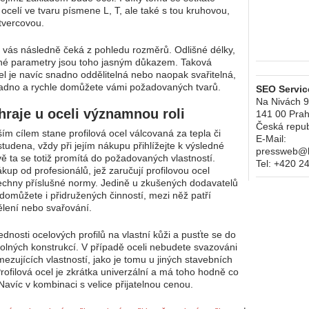
 ocelí ve tvaru písmene L, T, ale také s tou kruhovou,
tvercovou.
í vás následně čeká z pohledu rozměrů. Odlišné délky,
jiné parametry jsou toho jasným důkazem. Taková
cel je navíc snadno oddělitelná nebo naopak svařitelná,
adno a rychle domůžete vámi požadovaných tvarů.
SEO Service
Na Nivách 
 hraje u oceli významnou roli
141 00
Prah
Česká repub
ším cílem stane profilová ocel válcovaná za tepla či
E-Mail:
tudena, vždy při jejím nákupu přihlížejte k výsledné
pressweb@kr
vě ta se totiž promítá do požadovaných vlastností.
Tel:
+420 2
ákup od profesionálů, jež zaručují profilovou ocel
šechny příslušné normy. Jedině u zkušených dodavatelů
domůžete i přidružených činností, mezi něž patří
ělení nebo svařování.
dnosti ocelových profilů na vlastní kůži a pusťte se do
volných konstrukcí. V případě oceli nebudete svazováni
ezujících vlastností, jako je tomu u jiných stavebních
Profilová ocel je zkrátka univerzální a má toho hodně co
Navíc v kombinaci s velice přijatelnou cenou.