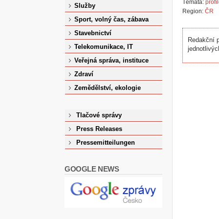
Témata:
profi
Služby
Region:
ČR
Sport, volný čas, zábava
Stavebnictví
Redakční p
Telekomunikace, IT
jednotlivýc
Veřejná správa, instituce
Zdraví
Zemědělství, ekologie
Tlačové správy
Press Releases
Pressemitteilungen
GOOGLE NEWS