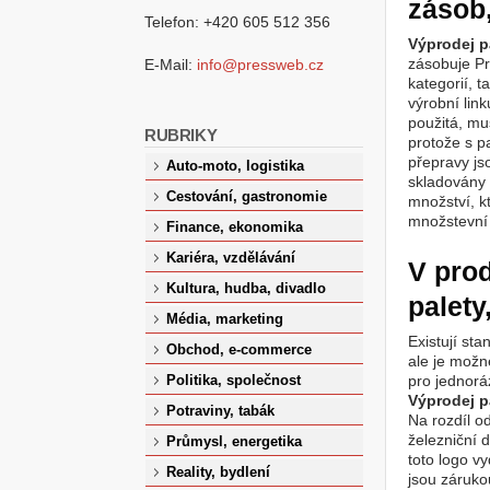
zásob,
Telefon: +420 605 512 356
Výprodej p
zásobuje Pr
E-Mail:
info@pressweb.cz
kategorií, t
výrobní link
použitá, mu
RUBRIKY
protože s p
přepravy js
Auto-moto, logistika
skladovány
Cestování, gastronomie
množství, k
množstevní 
Finance, ekonomika
Kariéra, vzdělávání
V prod
Kultura, hudba, divadlo
palety
Média, marketing
Existují sta
Obchod, e-commerce
ale je možn
pro jednorá
Politika, společnost
Výprodej p
Potraviny, tabák
Na rozdíl o
železniční 
Průmysl, energetika
toto logo v
Reality, bydlení
jsou zárukou