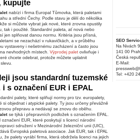
 kupujte
alet
nabízí i firma Europal Tůmovka, která paletami
ahu a střední Čechy. Podle stavu je dělí do několika
akže si můžete vybrat jak nové, které zrovna opustily
u, tak i použité. Standardní paleta, ať nová nebo
sí jen splňovat danou normu. Kritéria jsou přísná,
SEO Service
aletami se nezachází v rukavičkách, a v průběhu
Na Nivách 
ou vystaveny i nešetrnému zacházení a často jsou
141 00
Prah
 na nevhodných místech.
Výprodej palet
ovlivňuje i
Česká repub
teré chcete odebrat, protože můžete uplatnit
E-Mail:
slevu.
pressweb@kr
Tel:
+420 2
eji jsou standardní tuzemské
, i s označení EUR i EPAL
ndardní palety, které splňují normy pro tzv. europalety,
é si objednat i atypické palety. Ty jsou určeny převážně
zovou přepravu a nedávají se znovu do oběhu.
alet
se týká i přepravních podložek s označením EPAL.
d označení EUR, které poskytují s licencí národní
dopravci sdružení v Mezinárodní železniční unii (UIC),
ydává Evropská paletová asociace. Jak EUR, tak i EPAL
, že palety vyrábí firma, která obdržela licenci na jejich