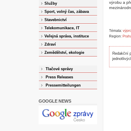
výrobu a pře
Služby
mezinárodn
Sport, volný čas, zábava
Stavebnictví
Telekomunikace, IT
Témata:
výpro
Veřejná správa, instituce
Region:
Prah
Zdraví
Zemědělství, ekologie
Redakční p
jednotlivýc
Tlačové správy
Press Releases
Pressemitteilungen
GOOGLE NEWS