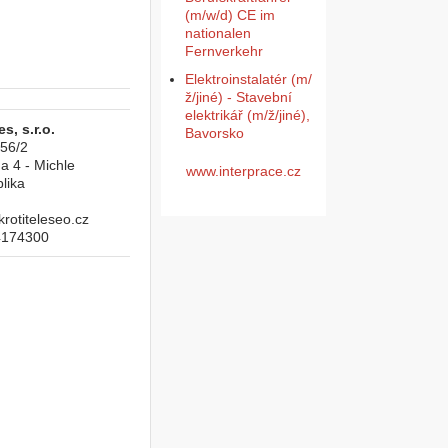
(m/w/d) CE im
nationalen
Fernverkehr
Elektroinstalatér (m/
ž/jiné) - Stavební
elektrikář (m/ž/jiné),
s, s.r.o.
Bavorsko
956/2
a 4 - Michle
www.interprace.cz
lika
otiteleseo.cz
4174300