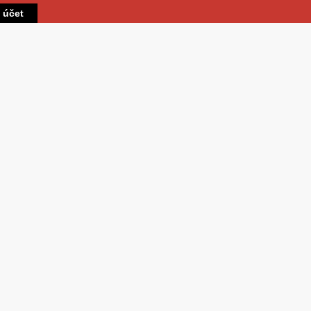
Přejít k hlavnímu obsahu
t účet