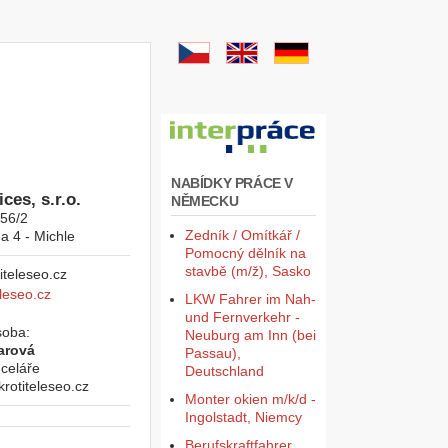
NABÍDKY PRÁCE V
ces, s.r.o.
NĚMECKU
956/2
Zedník / Omítkář /
a 4 - Michle
Pomocný dělník na
stavbě (m/ž), Sasko
leseo.cz
LKW Fahrer im Nah-
und Fernverkehr -
soba:
Neuburg am Inn (bei
arová
Passau),
celáře
Deutschland
otiteleseo.cz
Monter okien m/k/d -
Ingolstadt, Niemcy
Berufskraftfahrer