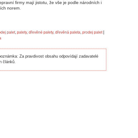
pravní firmy mají jistotu, že vše je podle národních i
ích norem.
|
dej palet
,
palety
,
dřevěné palety
,
dřevěná paleta
,
prodej palet
a
oznámka: Za pravdivost obsahu odpovídají zadavatelé
h článků.