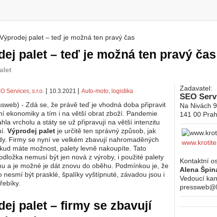
Výprodej palet – teď je možná ten pravý čas
 zde
ej palet – teď je možná ten pravý čas
alet
Zadavatel:
|
|
O Services, s.r.o.
10.3.2021
Auto-moto, logistika
SEO Servi
ssweb) - Zdá se, že právě teď je vhodná doba připravit
Na Nivách 
ní ekonomiky a tím i na větší obrat zboží. Pandemie
141 00
Prah
la vrcholu a státy se už připravují na větší intenzitu
í.
Výprodej palet
je určitě ten správný způsob, jak
ady. Firmy se nyní ve velkém zbavují nahromaděných
www.krotite
kud máte možnost, palety levně nakoupíte. Tato
odložka nemusí být jen nová z výroby, i použité palety
Kontaktní o
mu a je možné je dát znovu do oběhu. Podmínkou je, že
Alena Špin
 nesmí být prasklé, špalíky vyštípnuté, závadou jsou i
Vedoucí kan
řebíky.
pressweb@kr
ej palet – firmy se zbavují