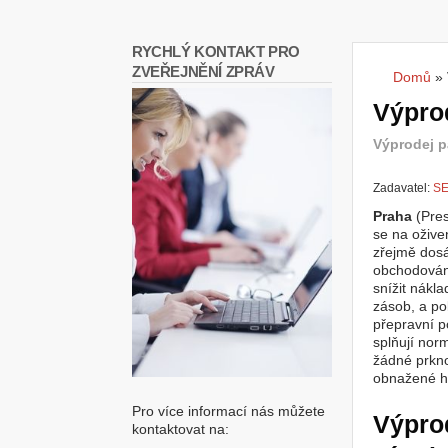
RYCHLÝ KONTAKT PRO
ZVEŘEJNĚNÍ ZPRÁV
Domů
»
Jste
Výprod
Výprodej p
Zadavatel:
SE
Praha
(Pre
se na ožive
zřejmě dosáh
obchodován
snížit nákl
zásob, a po
přepravní p
splňují nor
žádné prkno
obnažené h
Pro více informací nás můžete
Výprod
kontaktovat na: