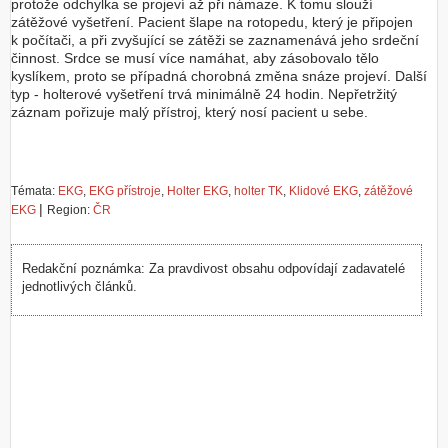
protože odchylka se projeví až při námaze. K tomu slouží
zátěžové vyšetření. Pacient šlape na rotopedu, který je připojen
k počítači, a při zvyšující se zátěži se zaznamenává jeho srdeční
činnost. Srdce se musí více namáhat, aby zásobovalo tělo
kyslíkem, proto se případná chorobná změna snáze projeví. Další
typ - holterové vyšetření trvá minimálně 24 hodin. Nepřetržitý
záznam pořizuje malý přístroj, který nosí pacient u sebe.
Témata:
EKG
,
EKG přístroje
,
Holter EKG
,
holter TK
,
Klidové EKG
,
zátěžové
|
EKG
Region:
ČR
Redakční poznámka: Za pravdivost obsahu odpovídají zadavatelé
jednotlivých článků.