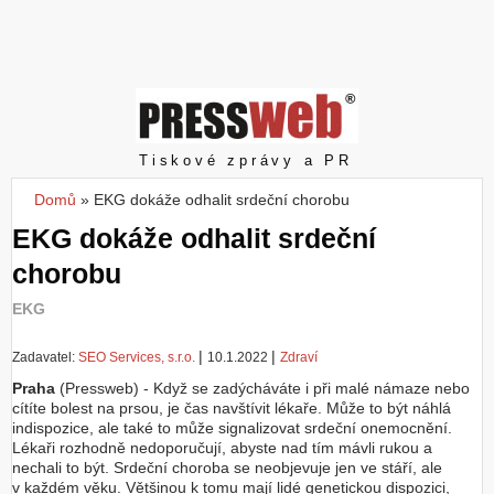
Z
a
l
o
ž
i
t
Pressweb
Tiskové zprávy a PR
ú
č
Domů
»
EKG dokáže odhalit srdeční chorobu
Jste zde
e
EKG dokáže odhalit srdeční
t
chorobu
EKG
|
|
Zadavatel:
SEO Services, s.r.o.
10.1.2022
Zdraví
Praha
(Pressweb) - Když se zadýcháváte i při malé námaze nebo
cítíte bolest na prsou, je čas navštívit lékaře. Může to být náhlá
indispozice, ale také to může signalizovat srdeční onemocnění.
Lékaři rozhodně nedoporučují, abyste nad tím mávli rukou a
nechali to být. Srdeční choroba se neobjevuje jen ve stáří, ale
v každém věku. Většinou k tomu mají lidé genetickou dispozici,