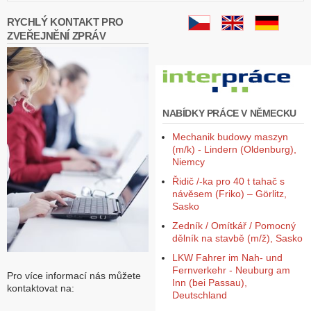
RYCHLÝ KONTAKT PRO
ZVEŘEJNĚNÍ ZPRÁV
NABÍDKY PRÁCE V NĚMECKU
Mechanik budowy maszyn
(m/k) - Lindern (Oldenburg),
Niemcy
Řidič /-ka pro 40 t tahač s
návěsem (Friko) – Görlitz,
Sasko
Zedník / Omítkář / Pomocný
dělník na stavbě (m/ž), Sasko
LKW Fahrer im Nah- und
Fernverkehr - Neuburg am
Pro více informací nás můžete
Inn (bei Passau),
kontaktovat na:
Deutschland