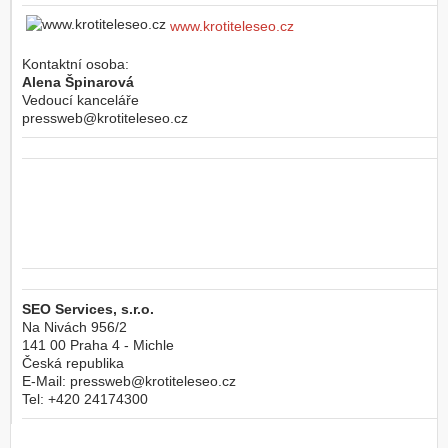
www.krotiteleseo.cz
Kontaktní osoba:
Alena Špinarová
Vedoucí kanceláře
pressweb@krotiteleseo.cz
SEO Services, s.r.o.
Na Nivách 956/2
141 00
Praha 4 - Michle
Česká republika
E-Mail:
pressweb@krotiteleseo.cz
Tel:
+420 24174300