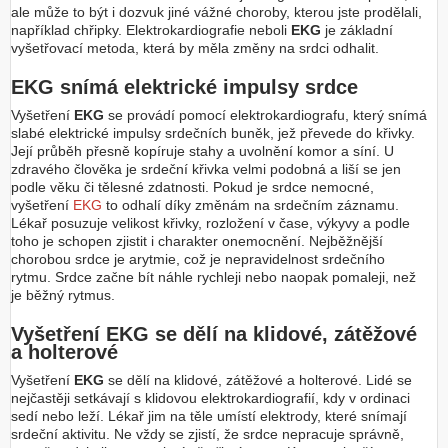
ale může to být i dozvuk jiné vážné choroby, kterou jste prodělali,
například chřipky. Elektrokardiografie neboli
EKG
je základní
vyšetřovací metoda, která by měla změny na srdci odhalit.
EKG snímá elektrické impulsy srdce
Vyšetření
EKG
se provádí pomocí elektrokardiografu, který snímá
slabé elektrické impulsy srdečních buněk, jež převede do křivky.
Její průběh přesně kopíruje stahy a uvolnění komor a síní. U
zdravého člověka je srdeční křivka velmi podobná a liší se jen
podle věku či tělesné zdatnosti. Pokud je srdce nemocné,
vyšetření
EKG
to odhalí díky změnám na srdečním záznamu.
Lékař posuzuje velikost křivky, rozložení v čase, výkyvy a podle
toho je schopen zjistit i charakter onemocnění. Nejběžnější
chorobou srdce je arytmie, což je nepravidelnost srdečního
rytmu. Srdce začne bít náhle rychleji nebo naopak pomaleji, než
je běžný rytmus.
Vyšetření EKG se dělí na klidové, zátěžové
a holterové
Vyšetření
EKG
se dělí na klidové, zátěžové a holterové. Lidé se
nejčastěji setkávají s klidovou elektrokardiografií, kdy v ordinaci
sedí nebo leží. Lékař jim na těle umístí elektrody, které snímají
srdeční aktivitu. Ne vždy se zjistí, že srdce nepracuje správně,