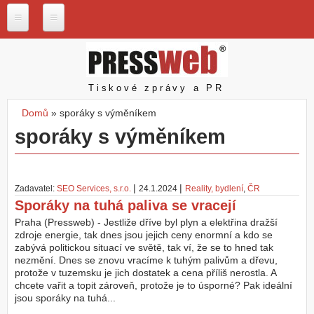
Přejít k hlavnímu obsahu
P
r
e
s
Pressweb
Tiskové zprávy a PR
s
w
Domů
»
sporáky s výměníkem
e
Jste zde
sporáky s výměníkem
b
.
c
z
|
|
Zadavatel:
SEO Services, s.r.o.
24.1.2024
Reality, bydlení
,
ČR
N
Sporáky na tuhá paliva se vracejí
a
š
Praha (Pressweb) - Jestliže dříve byl plyn a elektřina dražší
e
zdroje energie, tak dnes jsou jejich ceny enormní a kdo se
s
zabývá politickou situací ve světě, tak ví, že se to hned tak
l
nezmění. Dnes se znovu vracíme k tuhým palivům a dřevu,
u
protože v tuzemsku je jich dostatek a cena příliš nerostla. A
ž
chcete vařit a topit zároveň, protože je to úsporné? Pak ideální
b
jsou sporáky na tuhá...
y