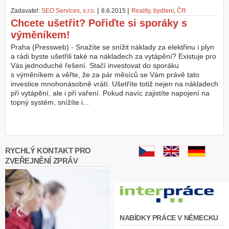
|
|
Zadavatel:
SEO Services, s.r.o.
8.6.2015
Reality, bydlení
,
ČR
Z
Chcete ušetřit? Pořiďte si sporáky s
a
výměníkem!
l
o
Praha (Pressweb) - Snažíte se snížit náklady za elektřinu i plyn
ž
a rádi byste ušetřili také na nákladech za vytápění? Existuje pro
i
Vás jednoduché řešení. Stačí investovat do sporáku
t
s výměníkem a věřte, že za pár měsíců se Vám právě tato
ú
investice mnohonásobně vrátí. Ušetříte totiž nejen na nákladech
č
při vytápění, ale i při vaření. Pokud navíc zajistíte napojení na
e
topný systém, snížíte i...
t
RYCHLÝ KONTAKT PRO
ZVEŘEJNĚNÍ ZPRÁV
NABÍDKY PRÁCE V NĚMECKU