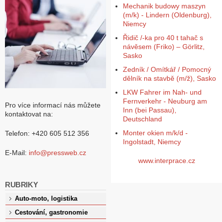
Mechanik budowy maszyn
(m/k) - Lindern (Oldenburg),
Niemcy
Řidič /-ka pro 40 t tahač s
návěsem (Friko) – Görlitz,
Sasko
Zedník / Omítkář / Pomocný
dělník na stavbě (m/ž), Sasko
LKW Fahrer im Nah- und
Fernverkehr - Neuburg am
Pro více informací nás můžete
Inn (bei Passau),
kontaktovat na:
Deutschland
Monter okien m/k/d -
Telefon: +420 605 512 356
Ingolstadt, Niemcy
E-Mail:
info@pressweb.cz
www.interprace.cz
RUBRIKY
Auto-moto, logistika
Cestování, gastronomie