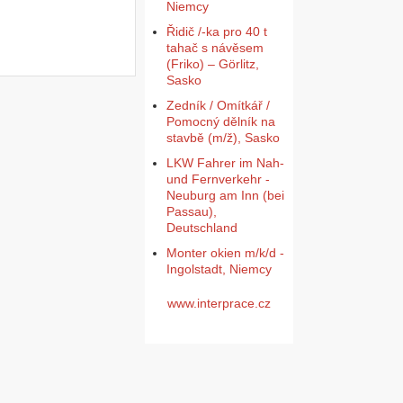
Niemcy
Řidič /-ka pro 40 t
tahač s návěsem
(Friko) – Görlitz,
Sasko
Zedník / Omítkář /
Pomocný dělník na
stavbě (m/ž), Sasko
LKW Fahrer im Nah-
und Fernverkehr -
Neuburg am Inn (bei
Passau),
Deutschland
Monter okien m/k/d -
Ingolstadt, Niemcy
www.interprace.cz