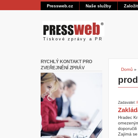
Pressweb.cz
Naše služby
Založi
Pressweb
Tiskové zprávy a PR
RYCHLÝ KONTAKT PRO
ZVEŘEJNĚNÍ ZPRÁV
Domů
»
Jste
prode
Zadavatel:
Zaklád
Hradec Kr
omezeným,
doporučili
Zajímá se 