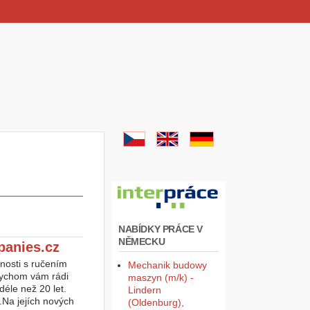
NABÍDKY PRÁCE V
NĚMECKU
panies.cz
nosti s ručením
Mechanik budowy
bychom vám rádi
maszyn (m/k) -
déle než 20 let.
Lindern
.Na jejích nových
(Oldenburg),