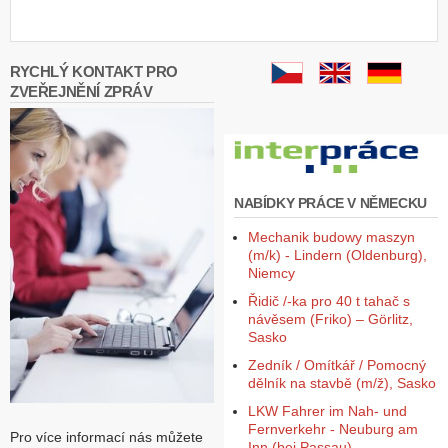
Z
a
l
RYCHLÝ KONTAKT PRO
o
ZVEŘEJNĚNÍ ZPRÁV
ž
i
t
ú
č
e
NABÍDKY PRÁCE V NĚMECKU
t
Mechanik budowy maszyn
(m/k) - Lindern (Oldenburg),
Niemcy
Řidič /-ka pro 40 t tahač s
návěsem (Friko) – Görlitz,
Sasko
Zedník / Omítkář / Pomocný
dělník na stavbě (m/ž), Sasko
LKW Fahrer im Nah- und
Fernverkehr - Neuburg am
Pro více informací nás můžete
Inn (bei Passau),