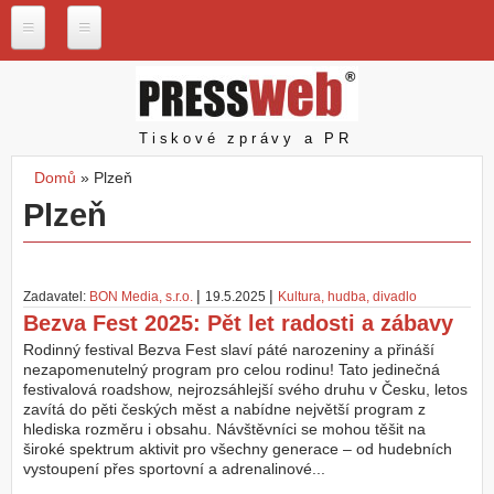
Přejít k hlavnímu obsahu
P
r
e
s
Pressweb
Tiskové zprávy a PR
s
w
Domů
»
Plzeň
e
Jste zde
Plzeň
b
.
c
z
|
|
Zadavatel:
BON Media, s.r.o.
19.5.2025
Kultura, hudba, divadlo
N
Bezva Fest 2025: Pět let radosti a zábavy
a
š
Rodinný festival Bezva Fest slaví páté narozeniny a přináší
e
nezapomenutelný program pro celou rodinu! Tato jedinečná
s
festivalová roadshow, nejrozsáhlejší svého druhu v Česku, letos
l
zavítá do pěti českých měst a nabídne největší program z
u
hlediska rozměru i obsahu. Návštěvníci se mohou těšit na
ž
široké spektrum aktivit pro všechny generace – od hudebních
b
vystoupení přes sportovní a adrenalinové...
y