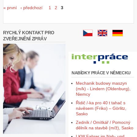
Stránky
« první
‹ předchozí
1
2
3
Z
a
l
o
ž
RYCHLÝ KONTAKT PRO
i
ZVEŘEJNĚNÍ ZPRÁV
t
ú
č
e
t
NABÍDKY PRÁCE V NĚMECKU
Mechanik budowy maszyn
(m/k) - Lindern (Oldenburg),
Niemcy
Řidič /-ka pro 40 t tahač s
návěsem (Friko) – Görlitz,
Sasko
Zedník / Omítkář / Pomocný
dělník na stavbě (m/ž), Sasko
LKW Fahrer im Nah- und