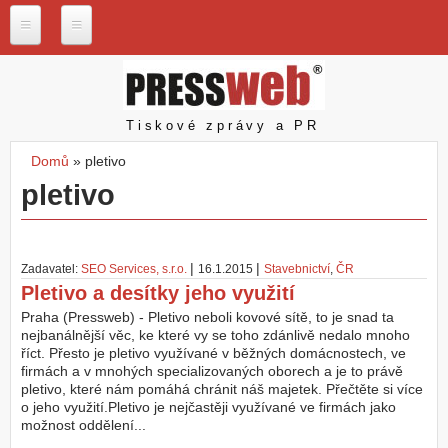
Přejít k hlavnímu obsahu
P
r
e
s
Pressweb
Tiskové zprávy a PR
s
w
Domů
»
pletivo
e
Jste zde
pletivo
b
.
c
z
|
|
Zadavatel:
SEO Services, s.r.o.
16.1.2015
Stavebnictví
,
ČR
N
Pletivo a desítky jeho využití
a
š
Praha (Pressweb) - Pletivo neboli kovové sítě, to je snad ta
e
nejbanálnější věc, ke které vy se toho zdánlivě nedalo mnoho
s
říct. Přesto je pletivo využívané v běžných domácnostech, ve
l
firmách a v mnohých specializovaných oborech a je to právě
u
pletivo, které nám pomáhá chránit náš majetek. Přečtěte si více
ž
o jeho využití.Pletivo je nejčastěji využívané ve firmách jako
b
možnost oddělení...
y