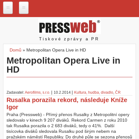
Přejít k hlavnímu obsahu
P
r
e
s
Pressweb
Tiskové zprávy a PR
s
w
Domů
»
Metropolitan Opera Live in HD
e
Jste zde
Metropolitan Opera Live in
b
.
HD
c
z
N
a
|
|
Zadavatel:
Aerofilms, s.r.o.
10.2.2014
Kultura, hudba, divadlo
,
ČR
š
Rusalka porazila rekord, následuje Kníže
e
Igor
s
l
Praha (Pressweb) - Přímý přenos Rusalky z Metropolitní opery
u
sledovalo v kinech 9 207 diváků. Rekord Carmen z roku 2010
ž
tak Rusalka porazila o 2 683 diváků, tedy o 41%. Další
b
tisícovka diváků sledovala Rusalku pod širým nebem na
y
pražském náměstí Republiky. Do druhé půle se sezona přenosů