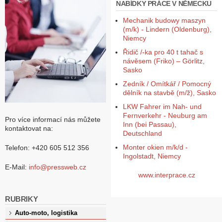
NABÍDKY PRÁCE V NĚMECKU
Mechanik budowy maszyn
(m/k) - Lindern (Oldenburg),
Niemcy
Řidič /-ka pro 40 t tahač s
návěsem (Friko) – Görlitz,
Sasko
Zedník / Omítkář / Pomocný
dělník na stavbě (m/ž), Sasko
LKW Fahrer im Nah- und
Fernverkehr - Neuburg am
Pro více informací nás můžete
Inn (bei Passau),
kontaktovat na:
Deutschland
Monter okien m/k/d -
Telefon: +420 605 512 356
Ingolstadt, Niemcy
E-Mail:
info@pressweb.cz
www.interprace.cz
RUBRIKY
Auto-moto, logistika