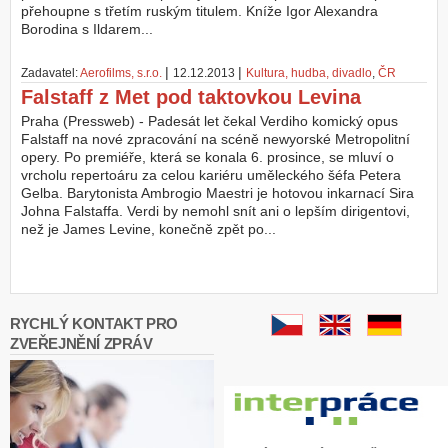
přehoupne s třetím ruským titulem. Kníže Igor Alexandra
Borodina s Ildarem...
Z
a
l
|
|
Zadavatel:
Aerofilms, s.r.o.
12.12.2013
Kultura, hudba, divadlo
,
ČR
o
Falstaff z Met pod taktovkou Levina
ž
i
Praha (Pressweb) - Padesát let čekal Verdiho komický opus
t
Falstaff na nové zpracování na scéně newyorské Metropolitní
ú
opery. Po premiéře, která se konala 6. prosince, se mluví o
č
vrcholu repertoáru za celou kariéru uměleckého šéfa Petera
e
Gelba. Barytonista Ambrogio Maestri je hotovou inkarnací Sira
t
Johna Falstaffa. Verdi by nemohl snít ani o lepším dirigentovi,
než je James Levine, konečně zpět po...
RYCHLÝ KONTAKT PRO
ZVEŘEJNĚNÍ ZPRÁV