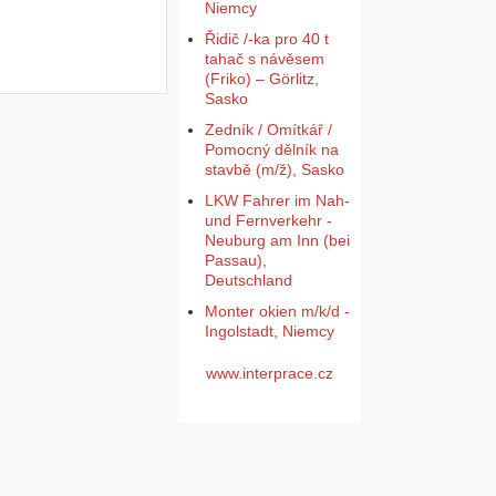
Niemcy
Řidič /-ka pro 40 t
tahač s návěsem
(Friko) – Görlitz,
Sasko
Zedník / Omítkář /
Pomocný dělník na
stavbě (m/ž), Sasko
LKW Fahrer im Nah-
und Fernverkehr -
Neuburg am Inn (bei
Passau),
Deutschland
Monter okien m/k/d -
Ingolstadt, Niemcy
www.interprace.cz