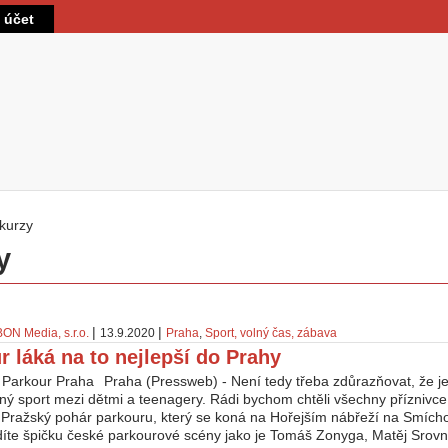
Přejít k hlavnímu obsahu
t účet
kurzy
 zde
y
|
|
BON Media, s.r.o.
13.9.2020
Praha
,
Sport, volný čas, zábava
r láká na to nejlepší do Prahy
Praha (Pressweb) - Není tedy třeba zdůrazňovat, že je
ný sport mezi dětmi a teenagery. Rádi bychom chtěli všechny příznivce
 Pražský pohár parkouru, který se koná na Hořejším nábřeží na Smícho
díte špičku české parkourové scény jako je Tomáš Zonyga, Matěj Srovn