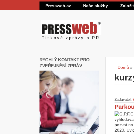
Pressweb.cz
Naše služby
Založi
Pressweb
Tiskové zprávy a PR
RYCHLÝ KONTAKT PRO
ZVEŘEJNĚNÍ ZPRÁV
Domů
»
Jste
kurz
Zadavatel:
Parkou
vyhledáva
pozvat na
2020. Uvi