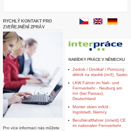
Z
a
l
RYCHLÝ KONTAKT PRO
o
ZVEŘEJNĚNÍ ZPRÁV
ž
i
t
ú
č
e
NABÍDKY PRÁCE V NĚMECKU
t
Zedník / Omítkář / Pomocný
dělník na stavbě (m/ž), Sasko
LKW Fahrer im Nah- und
Fernverkehr - Neuburg am
Inn (bei Passau),
Deutschland
Monter okien m/k/d -
Ingolstadt, Niemcy
Berufskraftfahrer (m/w/d) CE
im nationalen Fernverkehr
Pro více informací nás můžete