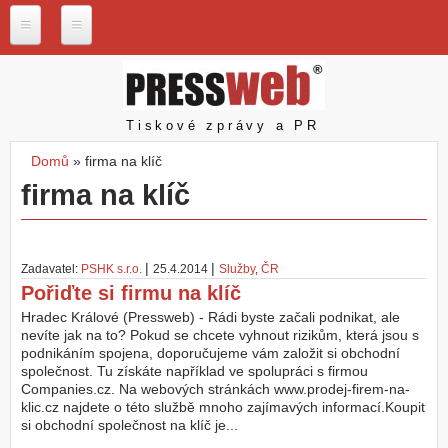
Přejít k hlavnímu obsahu
P
r
e
s
Pressweb
Tiskové zprávy a PR
s
w
Domů
»
firma na klíč
e
Jste zde
firma na klíč
b
.
c
z
|
|
Zadavatel:
PSHK s.r.o.
25.4.2014
Služby
,
ČR
N
Pořiďte si firmu na klíč
a
š
Hradec Králové (Pressweb) - Rádi byste začali podnikat, ale
e
nevíte jak na to? Pokud se chcete vyhnout rizikům, která jsou s
s
podnikáním spojena, doporučujeme vám založit si obchodní
l
společnost. Tu získáte například ve spolupráci s firmou
u
Companies.cz. Na webových stránkách www.prodej-firem-na-
ž
klic.cz najdete o této službě mnoho zajímavých informací.Koupit
b
si obchodní společnost na klíč je...
y