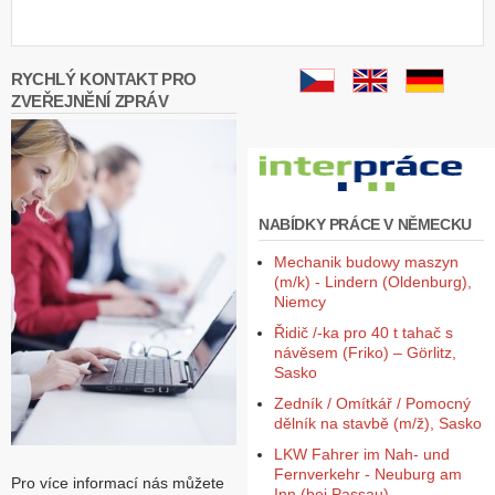
Z
a
l
RYCHLÝ KONTAKT PRO
o
ZVEŘEJNĚNÍ ZPRÁV
ž
i
t
ú
č
e
NABÍDKY PRÁCE V NĚMECKU
t
Mechanik budowy maszyn
(m/k) - Lindern (Oldenburg),
Niemcy
Řidič /-ka pro 40 t tahač s
návěsem (Friko) – Görlitz,
Sasko
Zedník / Omítkář / Pomocný
dělník na stavbě (m/ž), Sasko
LKW Fahrer im Nah- und
Fernverkehr - Neuburg am
Pro více informací nás můžete
Inn (bei Passau),