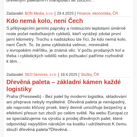
dřevěným paletámPři manipulaci se zbožím...
Z
|
|
Zadavatel:
BON Media, s.r.o.
29.4.2025
Finance, ekonomika
,
ČR
a
Kdo nemá kolo, není Čech
l
o
S přibývajícími jarními paprsky a rostoucími teplotami úměrně
ž
roste počet nedočkavých cyklistů, kteří vyrážejí zdolat první
i
jarní kilometry. Trochu s nadsázkou lze říci, že kdo nemá kolo,
t
není Čech. To, že jsme cyklistická velmoc, minimálně
ú
v evropském měřítku, je známá věc. V počtu prodaných kol a
č
třeba i cyklistických oddílů nebo počtuakcí patříme rozhodně
e
k těm...
t
|
|
Zadavatel:
SEO Services, s.r.o.
18.4.2025
Služby
,
ČR
Dřevěná paleta – základní kámen každé
logistiky
Praha (Pressweb) - Bez palet by moderní logistika, skladování
ani přeprava nebyly myslitelné. Dřevěná paleta je nenápadný,
ale naprosto klíčový prvek, který denně umožňuje bezpečný a
efektivní přesun tun zboží po celém světě. Na webu Europal.cz
se specializujeme na výrobu a prodej dřevěných palet, které
odpovídají nejvyšším nárokům na kvalitu i udržitelnost.K čemu
slouží dřevěná paleta?Dřevěná...