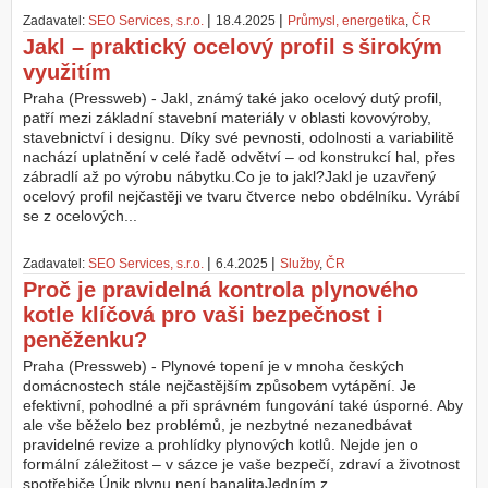
|
|
Zadavatel:
SEO Services, s.r.o.
18.4.2025
Průmysl, energetika
,
ČR
Jakl – praktický ocelový profil s širokým
využitím
Praha (Pressweb) - Jakl, známý také jako ocelový dutý profil,
patří mezi základní stavební materiály v oblasti kovovýroby,
stavebnictví i designu. Díky své pevnosti, odolnosti a variabilitě
nachází uplatnění v celé řadě odvětví – od konstrukcí hal, přes
zábradlí až po výrobu nábytku.Co je to jakl?Jakl je uzavřený
ocelový profil nejčastěji ve tvaru čtverce nebo obdélníku. Vyrábí
se z ocelových...
|
|
Zadavatel:
SEO Services, s.r.o.
6.4.2025
Služby
,
ČR
Proč je pravidelná kontrola plynového
kotle klíčová pro vaši bezpečnost i
peněženku?
Praha (Pressweb) - Plynové topení je v mnoha českých
domácnostech stále nejčastějším způsobem vytápění. Je
efektivní, pohodlné a při správném fungování také úsporné. Aby
ale vše běželo bez problémů, je nezbytné nezanedbávat
pravidelné revize a prohlídky plynových kotlů. Nejde jen o
formální záležitost – v sázce je vaše bezpečí, zdraví a životnost
spotřebiče.Únik plynu není banalitaJedním z...