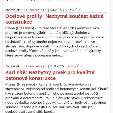
|
|
Zadavatel:
SEO Services, s.r.o.
6.4.2025
Služby
,
ČR
Ocelové profily: Nezbytná součást každé
konstrukce
Praha (Pressweb) - Při realizaci stavebních i průmyslových
projektů je správný výběr materiálu klíčový. Jedním z
nejpoužívanějších stavebních prvků jsou ocelové profily, které
nacházejí široké uplatnění nejen ve stavebnictví, ale i ve
strojírenství, dopravě a dalších technických oborech.Co jsou
ocelové profily?Ocelové profily jsou tvarované hutní výrobky,
které se vyrábějí válcováním nebo...
|
|
Zadavatel:
SEO Services, s.r.o.
30.3.2025
Služby
,
ČR
Kari sítě: Nezbytný prvek pro kvalitní
betonové konstrukce
Praha (Pressweb) - Kari sítě jsou klíčovým prvkem ve
stavebnictví, zejména při realizaci betonových konstrukcí. Slouží
k vyztužení betonu a zajišťují jeho pevnost a odolnost vůči
praskání a deformacím. Pokud plánujete stavbu, rekonstrukci
nebo pokládku betonové desky, kari sítě by měly být nezbytnou
součástí vašeho projektu.Co jsou kari sítě?Kari sítě jsou
ocelové svařované sítě, které...