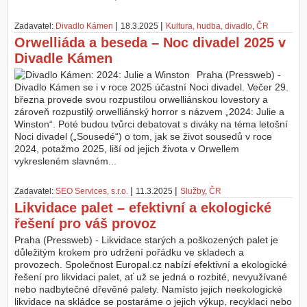
|
|
Zadavatel:
Divadlo Kámen
18.3.2025
Kultura, hudba, divadlo
,
ČR
Orwelliáda a beseda – Noc divadel 2025 v
Divadle Kámen
Praha (Pressweb) -
Divadlo Kámen se i v roce 2025 účastní Noci divadel. Večer 29.
března provede svou rozpustilou orwelliánskou lovestory a
zároveň rozpustilý orwelliánský horror s názvem „2024: Julie a
Winston“. Poté budou tvůrci debatovat s diváky na téma letošní
Noci divadel („Sousedé“) o tom, jak se život sousedů v roce
2024, potažmo 2025, liší od jejich života v Orwellem
vykresleném slavném...
|
|
Zadavatel:
SEO Services, s.r.o.
11.3.2025
Služby
,
ČR
Likvidace palet – efektivní a ekologické
řešení pro váš provoz
Praha (Pressweb) - Likvidace starých a poškozených palet je
důležitým krokem pro udržení pořádku ve skladech a
provozech. Společnost Europal.cz nabízí efektivní a ekologické
řešení pro likvidaci palet, ať už se jedná o rozbité, nevyužívané
nebo nadbytečné dřevěné palety. Namísto jejich neekologické
likvidace na skládce se postaráme o jejich výkup, recyklaci nebo