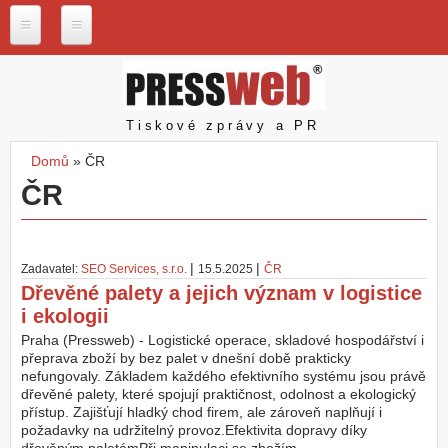
Přejít k hlavnímu obsahu
P
r
e
s
Pressweb
Tiskové zprávy a PR
s
w
Domů
»
ČR
e
Jste zde
ČR
b
.
c
z
|
|
Zadavatel:
SEO Services, s.r.o.
15.5.2025
ČR
N
Dřevěné palety a jejich význam v logistice
a
i ekologii
š
e
Praha (Pressweb) - Logistické operace, skladové hospodářství i
s
přeprava zboží by bez palet v dnešní době prakticky
l
nefungovaly. Základem každého efektivního systému jsou právě
u
dřevěné palety, které spojují praktičnost, odolnost a ekologický
ž
přístup. Zajišťují hladký chod firem, ale zároveň naplňují i
b
požadavky na udržitelný provoz.Efektivita dopravy díky
y