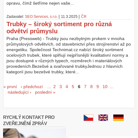
opravu, čímž šetříme nejen vaše...
|
|
Zadavatel:
SEO Services, s.r.o.
11.3.2025
ČR
Trubky – široký sortiment pro různá
odvětví průmyslu
Praha (Pressweb) - Trubky jsou nezbytným prvkem v mnoha
průmyslových odvětvích, od stavebnictví přes strojírenství až po
energetiku. Společnost Technimat.cz nabízí široký sortiment
ocelových trubek, které splňují nejpřísnější kvalitativní normy a
jsou dostupné v různých typech, rozměrech i materiálových
provedeních.Bezešvé a svařované trubkyJednou z hlavních
kategorií jsou bezešvé trubky, které...
Stránky
« první
‹ předchozí
…
2
3
4
5
6
7
8
9
10
…
následující ›
poslední »
RYCHLÝ KONTAKT PRO
ZVEŘEJNĚNÍ ZPRÁV