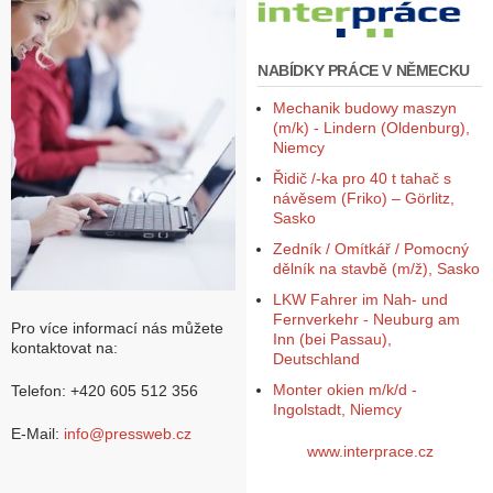
NABÍDKY PRÁCE V NĚMECKU
Mechanik budowy maszyn
(m/k) - Lindern (Oldenburg),
Niemcy
Řidič /-ka pro 40 t tahač s
návěsem (Friko) – Görlitz,
Sasko
Zedník / Omítkář / Pomocný
dělník na stavbě (m/ž), Sasko
LKW Fahrer im Nah- und
Fernverkehr - Neuburg am
Pro více informací nás můžete
Inn (bei Passau),
kontaktovat na:
Deutschland
Monter okien m/k/d -
Telefon: +420 605 512 356
Ingolstadt, Niemcy
E-Mail:
info@pressweb.cz
www.interprace.cz