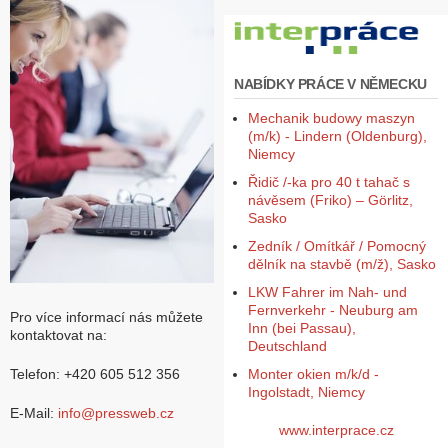
Z
a
l
NABÍDKY PRÁCE V NĚMECKU
o
ž
Mechanik budowy maszyn
i
(m/k) - Lindern (Oldenburg),
t
Niemcy
ú
č
Řidič /-ka pro 40 t tahač s
e
návěsem (Friko) – Görlitz,
t
Sasko
Zedník / Omítkář / Pomocný
dělník na stavbě (m/ž), Sasko
LKW Fahrer im Nah- und
Fernverkehr - Neuburg am
Pro více informací nás můžete
Inn (bei Passau),
kontaktovat na:
Deutschland
Monter okien m/k/d -
Telefon: +420 605 512 356
Ingolstadt, Niemcy
E-Mail:
info@pressweb.cz
www.interprace.cz