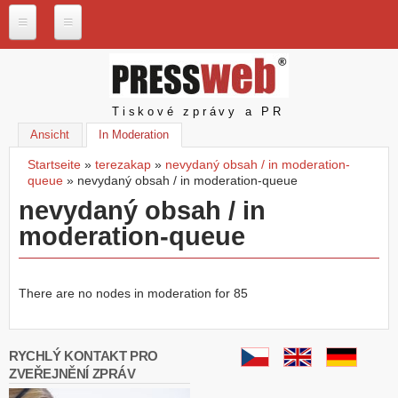
Direkt zum Inhalt
P
r
e
s
Pressweb
Tiskové zprávy a PR
s
w
Ansicht
In Moderation
(aktiver Reiter)
e
Startseite
»
terezakap
»
nevydaný obsah / in moderation-
b
Sie sind hier
queue
»
nevydaný obsah / in moderation-queue
.
c
nevydaný obsah / in
z
moderation-queue
N
a
š
There are no nodes in moderation for 85
e
s
l
u
RYCHLÝ KONTAKT PRO
ž
ZVEŘEJNĚNÍ ZPRÁV
b
y