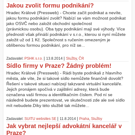
Jakou zvolit formu podnikání?
Hradec Králové (Pressweb) - Chcete začít podnikat a nevíte,
jakou formu podnikání zvolit? Nabízí se vám možnost podnikat
jako OSVČ nebo založit obchodní společnost
(právnickou osobu). Oba typy podnikání mají své výhody. Více
předností však přináší podnikání v s.r.o., kterou si nyní můžete
založit už od 1 Kč. Společnost s ručením omezeným je
oblíbenou formou podnikání, pro níž se...
|
|
Zadavatel:
PSHK s.r.o.
13.8.2014
Služby
,
ČR
Sídlo firmy v Praze? Žádný problém!
Hradec Králové (Pressweb) - Rádi byste podnikali z hlavního
města, ale víte, že si takové sídlo nemůžete finančně dovolit?
Řešení v takové situaci nabízejí takzvané virtuální kanceláře.
Jejich pronájem spočívá v zajištění adresy, která bude
označena vaší firmou a identifikačním číslem. Pod ní se
následně budete prezentovat, ve skutečnosti zde ale své sídlo
mít nebudete.Díky této službě tak můžete...
|
|
Zadavatel:
SUITU websites SE
11.8.2014
Praha
,
Služby
Jak vybrat nejlepší advokátní kancelář v
Praze?