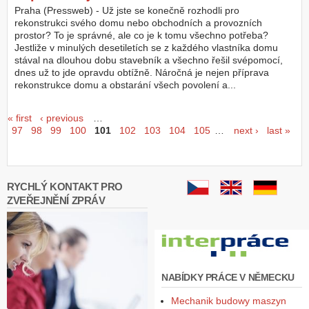
Praha (Pressweb) - Už jste se konečně rozhodli pro
rekonstrukci svého domu nebo obchodních a provozních
prostor? To je správné, ale co je k tomu všechno potřeba?
Jestliže v minulých desetiletích se z každého vlastníka domu
stával na dlouhou dobu stavebník a všechno řešil svépomocí,
dnes už to jde opravdu obtížně. Náročná je nejen příprava
rekonstrukce domu a obstarání všech povolení a...
Seiten
« first
‹ previous
…
97
98
99
100
101
102
103
104
105
…
next ›
last »
RYCHLÝ KONTAKT PRO
ZVEŘEJNĚNÍ ZPRÁV
NABÍDKY PRÁCE V NĚMECKU
Mechanik budowy maszyn