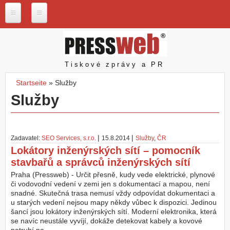
Direkt zum Inhalt
P
r
e
s
Pressweb
Tiskové zprávy a PR
s
w
Startseite
»
Služby
e
Sie sind hier
Služby
b
.
c
z
|
|
Zadavatel:
SEO Services, s.r.o.
15.8.2014
Služby
,
ČR
N
Lokátory inženýrských sítí – pomocník
a
stavbařů a správců inženýrských sítí
š
e
Praha (Pressweb) - Určit přesně, kudy vede elektrické, plynové
s
či vodovodní vedení v zemi jen s dokumentací a mapou, není
l
snadné. Skutečná trasa nemusí vždy odpovídat dokumentaci a
u
u starých vedení nejsou mapy někdy vůbec k dispozici. Jedinou
ž
šancí jsou lokátory inženýrských sítí. Moderní elektronika, která
b
se navíc neustále vyvíjí, dokáže detekovat kabely a kovové
y