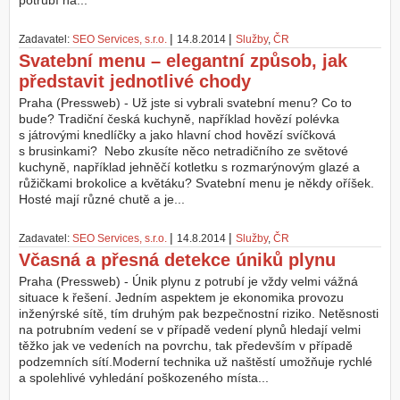
potrubí na...
Z
|
|
Zadavatel:
SEO Services, s.r.o.
14.8.2014
Služby
,
ČR
a
Svatební menu – elegantní způsob, jak
l
o
představit jednotlivé chody
ž
Praha (Pressweb) - Už jste si vybrali svatební menu? Co to
i
bude? Tradiční česká kuchyně, například hovězí polévka
t
s játrovými knedlíčky a jako hlavní chod hovězí svíčková
ú
s brusinkami? Nebo zkusíte něco netradičního ze světové
č
kuchyně, například jehněčí kotletku s rozmarýnovým glazé a
e
růžičkami brokolice a květáku? Svatební menu je někdy oříšek.
t
Hosté mají různé chutě a je...
|
|
Zadavatel:
SEO Services, s.r.o.
14.8.2014
Služby
,
ČR
Včasná a přesná detekce úniků plynu
Praha (Pressweb) - Únik plynu z potrubí je vždy velmi vážná
situace k řešení. Jedním aspektem je ekonomika provozu
inženýrské sítě, tím druhým pak bezpečnostní riziko. Netěsnosti
na potrubním vedení se v případě vedení plynů hledají velmi
těžko jak ve vedeních na povrchu, tak především v případě
podzemních sítí.Moderní technika už naštěstí umožňuje rychlé
a spolehlivé vyhledání poškozeného místa...