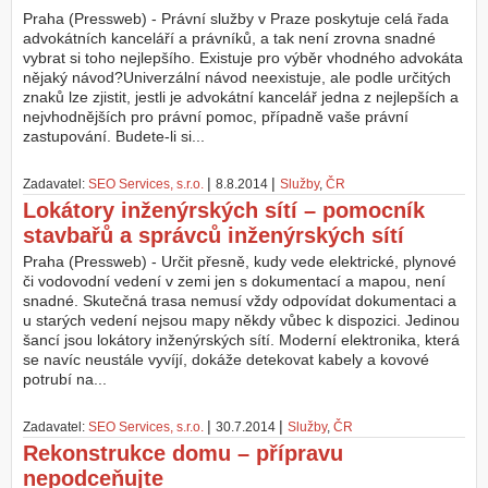
Praha (Pressweb) - Právní služby v Praze poskytuje celá řada
advokátních kanceláří a právníků, a tak není zrovna snadné
vybrat si toho nejlepšího. Existuje pro výběr vhodného advokáta
nějaký návod?Univerzální návod neexistuje, ale podle určitých
znaků lze zjistit, jestli je advokátní kancelář jedna z nejlepších a
nejvhodnějších pro právní pomoc, případně vaše právní
zastupování. Budete-li si...
|
|
Zadavatel:
SEO Services, s.r.o.
8.8.2014
Služby
,
ČR
Lokátory inženýrských sítí – pomocník
stavbařů a správců inženýrských sítí
Praha (Pressweb) - Určit přesně, kudy vede elektrické, plynové
či vodovodní vedení v zemi jen s dokumentací a mapou, není
snadné. Skutečná trasa nemusí vždy odpovídat dokumentaci a
u starých vedení nejsou mapy někdy vůbec k dispozici. Jedinou
šancí jsou lokátory inženýrských sítí. Moderní elektronika, která
se navíc neustále vyvíjí, dokáže detekovat kabely a kovové
potrubí na...
|
|
Zadavatel:
SEO Services, s.r.o.
30.7.2014
Služby
,
ČR
Rekonstrukce domu – přípravu
nepodceňujte