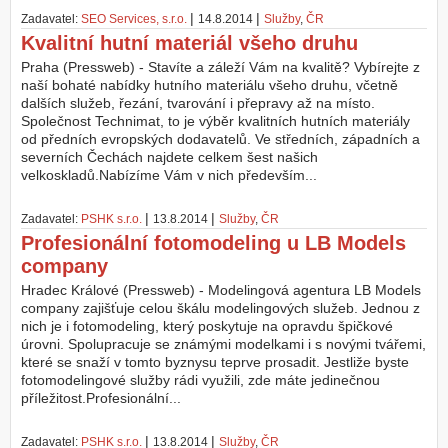
|
|
Zadavatel:
SEO Services, s.r.o.
14.8.2014
Služby
,
ČR
Kvalitní hutní materiál všeho druhu
Praha (Pressweb) - Stavíte a záleží Vám na kvalitě? Vybírejte z
naší bohaté nabídky hutního materiálu všeho druhu, včetně
dalších služeb, řezání, tvarování i přepravy až na místo.
Společnost Technimat, to je výběr kvalitních hutních materiály
od předních evropských dodavatelů. Ve středních, západních a
severních Čechách najdete celkem šest našich
velkoskladů.Nabízíme Vám v nich především...
|
|
Zadavatel:
PSHK s.r.o.
13.8.2014
Služby
,
ČR
Profesionální fotomodeling u LB Models
company
Hradec Králové (Pressweb) - Modelingová agentura LB Models
company zajišťuje celou škálu modelingových služeb. Jednou z
nich je i fotomodeling, který poskytuje na opravdu špičkové
úrovni. Spolupracuje se známými modelkami i s novými tvářemi,
které se snaží v tomto byznysu teprve prosadit. Jestliže byste
fotomodelingové služby rádi využili, zde máte jedinečnou
příležitost.Profesionální...
|
|
Zadavatel:
PSHK s.r.o.
13.8.2014
Služby
,
ČR