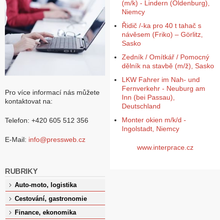
(m/k) - Lindern (Oldenburg),
Niemcy
Řidič /-ka pro 40 t tahač s
návěsem (Friko) – Görlitz,
Sasko
Zedník / Omítkář / Pomocný
dělník na stavbě (m/ž), Sasko
LKW Fahrer im Nah- und
Fernverkehr - Neuburg am
Pro více informací nás můžete
Inn (bei Passau),
kontaktovat na:
Deutschland
Monter okien m/k/d -
Telefon: +420 605 512 356
Ingolstadt, Niemcy
E-Mail:
info@pressweb.cz
www.interprace.cz
RUBRIKY
Auto-moto, logistika
Cestování, gastronomie
Finance, ekonomika