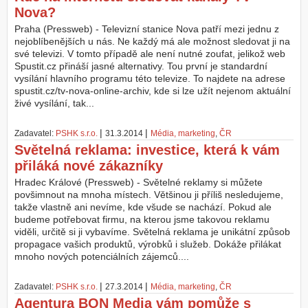
Nova?
Praha (Pressweb) - Televizní stanice Nova patří mezi jednu z
nejoblíbenějších u nás. Ne každý má ale možnost sledovat ji na
své televizi. V tomto případě ale není nutné zoufat, jelikož web
Spustit.cz přináší jasné alternativy. Tou první je standardní
vysílání hlavního programu této televize. To najdete na adrese
spustit.cz/tv-nova-online-archiv, kde si lze užít nejenom aktuální
živé vysílání, tak...
|
|
Zadavatel:
PSHK s.r.o.
31.3.2014
Média, marketing
,
ČR
Světelná reklama: investice, která k vám
přiláká nové zákazníky
Hradec Králové (Pressweb) - Světelné reklamy si můžete
povšimnout na mnoha místech. Většinou ji příliš nesledujeme,
takže vlastně ani nevíme, kde všude se nachází. Pokud ale
budeme potřebovat firmu, na kterou jsme takovou reklamu
viděli, určitě si ji vybavíme. Světelná reklama je unikátní způsob
propagace vašich produktů, výrobků i služeb. Dokáže přilákat
mnoho nových potenciálních zájemců....
|
|
Zadavatel:
PSHK s.r.o.
27.3.2014
Média, marketing
,
ČR
Agentura BON Media vám pomůže s