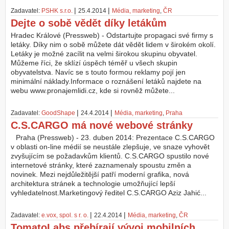
|
|
Zadavatel:
PSHK s.r.o.
25.4.2014
Média, marketing
,
ČR
Z
Dejte o sobě vědět díky letákům
a
l
Hradec Králové (Pressweb) - Odstartujte propagaci své firmy s
o
letáky. Díky nim o sobě můžete dát vědět lidem v širokém okolí.
ž
Letáky je možné zacílit na velmi širokou skupinu obyvatel.
i
Můžeme říci, že sklízí úspěch téměř u všech skupin
t
obyvatelstva. Navíc se s touto formou reklamy pojí jen
ú
minimální náklady.Informace o roznášení letáků najdete na
č
webu www.pronajemlidi.cz, kde si rovněž můžete...
e
t
|
|
Zadavatel:
GoodShape
24.4.2014
Média, marketing
,
Praha
C.S.CARGO má nové webové stránky
Praha (Pressweb) - 23. duben 2014: Prezentace C.S.CARGO
v oblasti on-line médií se neustále zlepšuje, ve snaze vyhovět
zvyšujícím se požadavkům klientů. C.S.CARGO spustilo nové
internetové stránky, které zaznamenaly spoustu změn a
novinek. Mezi nejdůležitější patří moderní grafika, nová
architektura stránek a technologie umožňující lepší
vyhledatelnost.Marketingový ředitel C.S.CARGO Aziz Jahić...
|
|
Zadavatel:
e.vox, spol. s r. o.
22.4.2014
Média, marketing
,
ČR
TomatoLabs přebírají vývoj mobilních