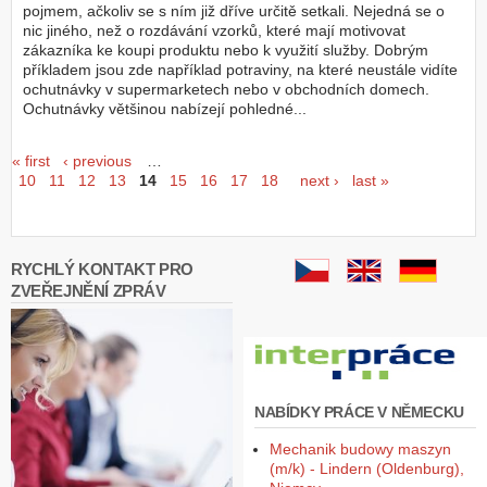
pojmem, ačkoliv se s ním již dříve určitě setkali. Nejedná se o
nic jiného, než o rozdávání vzorků, které mají motivovat
zákazníka ke koupi produktu nebo k využití služby. Dobrým
příkladem jsou zde například potraviny, na které neustále vidíte
ochutnávky v supermarketech nebo v obchodních domech.
Ochutnávky většinou nabízejí pohledné...
Seiten
« first
‹ previous
…
10
11
12
13
14
15
16
17
18
next ›
last »
RYCHLÝ KONTAKT PRO
ZVEŘEJNĚNÍ ZPRÁV
NABÍDKY PRÁCE V NĚMECKU
Mechanik budowy maszyn
(m/k) - Lindern (Oldenburg),