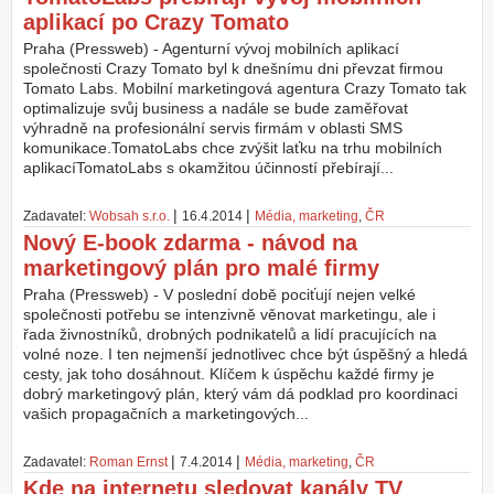
aplikací po Crazy Tomato
Praha (Pressweb) - Agenturní vývoj mobilních aplikací
společnosti Crazy Tomato byl k dnešnímu dni převzat firmou
Tomato Labs. Mobilní marketingová agentura Crazy Tomato tak
optimalizuje svůj business a nadále se bude zaměřovat
výhradně na profesionální servis firmám v oblasti SMS
komunikace.TomatoLabs chce zvýšit laťku na trhu mobilních
aplikacíTomatoLabs s okamžitou účinností přebírají...
|
|
Zadavatel:
Wobsah s.r.o.
16.4.2014
Média, marketing
,
ČR
Nový E-book zdarma - návod na
marketingový plán pro malé firmy
Praha (Pressweb) - V poslední době pociťují nejen velké
společnosti potřebu se intenzivně věnovat marketingu, ale i
řada živnostníků, drobných podnikatelů a lidí pracujících na
volné noze. I ten nejmenší jednotlivec chce být úspěšný a hledá
cesty, jak toho dosáhnout. Klíčem k úspěchu každé firmy je
dobrý marketingový plán, který vám dá podklad pro koordinaci
vašich propagačních a marketingových...
|
|
Zadavatel:
Roman Ernst
7.4.2014
Média, marketing
,
ČR
Kde na internetu sledovat kanály TV