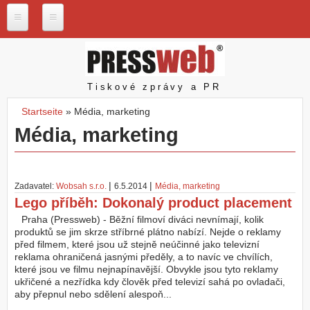
Direkt zum Inhalt
P
r
e
s
Pressweb
Tiskové zprávy a PR
s
w
Startseite
»
Média, marketing
e
Sie sind hier
Média, marketing
b
.
c
z
|
|
Zadavatel:
Wobsah s.r.o.
6.5.2014
Média, marketing
N
Lego příběh: Dokonalý product placement
a
š
Praha (Pressweb) - Běžní filmoví diváci nevnímají, kolik
e
produktů se jim skrze stříbrné plátno nabízí. Nejde o reklamy
s
před filmem, které jsou už stejně neúčinné jako televizní
l
reklama ohraničená jasnými předěly, a to navíc ve chvílích,
u
které jsou ve filmu nejnapínavější. Obvykle jsou tyto reklamy
ž
ukřičené a nezřídka kdy člověk před televizí sahá po ovladači,
b
aby přepnul nebo sdělení alespoň...
y