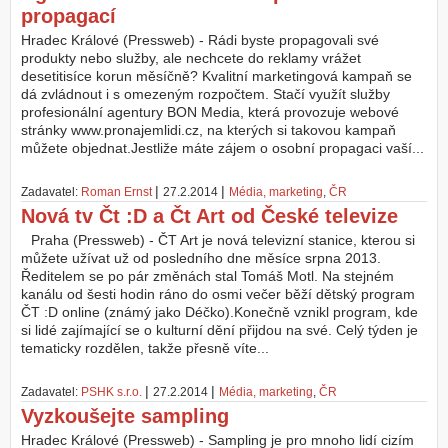
propagací
Hradec Králové (Pressweb) - Rádi byste propagovali své
produkty nebo služby, ale nechcete do reklamy vrážet
desetitisíce korun měsíčně? Kvalitní marketingová kampaň se
dá zvládnout i s omezeným rozpočtem. Stačí využít služby
profesionální agentury BON Media, která provozuje webové
stránky www.pronajemlidi.cz, na kterých si takovou kampaň
můžete objednat.Jestliže máte zájem o osobní propagaci vaší...
|
|
Zadavatel:
Roman Ernst
27.2.2014
Média, marketing
,
ČR
Nová tv Čt :D a Čt Art od České televize
Praha (Pressweb) - ČT Art je nová televizní stanice, kterou si
můžete užívat už od posledního dne měsíce srpna 2013.
Ředitelem se po pár změnách stal Tomáš Motl. Na stejném
kanálu od šesti hodin ráno do osmi večer běží dětský program
ČT :D online (známý jako Déčko).Konečně vznikl program, kde
si lidé zajímající se o kulturní dění přijdou na své. Celý týden je
tematicky rozdělen, takže přesně víte...
|
|
Zadavatel:
PSHK s.r.o.
27.2.2014
Média, marketing
,
ČR
Vyzkoušejte sampling
Hradec Králové (Pressweb) - Sampling je pro mnoho lidí cizím