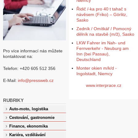
Niemcy
Řidič /-ka pro 40 t tahač s
návěsem (Friko) – Görlitz,
Sasko
Zedník / Omítkář / Pomocný
dělník na stavbě (m/ž), Sasko
LKW Fahrer im Nah- und
Fernverkehr - Neuburg am
Pro více informací nás můžete
Inn (bei Passau),
kontaktovat na:
Deutschland
Monter okien m/k/d -
Telefon: +420 605 512 356
Ingolstadt, Niemcy
E-Mail:
info@pressweb.cz
www.interprace.cz
RUBRIKY
Auto-moto, logistika
Cestování, gastronomie
Finance, ekonomika
Kariéra, vzdělávání