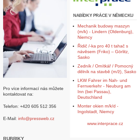
NABÍDKY PRÁCE V NĚMECKU
Mechanik budowy maszyn
(m/k) - Lindern (Oldenburg),
Niemcy
Řidič /-ka pro 40 t tahač s
návěsem (Friko) – Görlitz,
Sasko
Zedník / Omítkář / Pomocný
dělník na stavbě (m/ž), Sasko
LKW Fahrer im Nah- und
Fernverkehr - Neuburg am
Pro více informací nás můžete
Inn (bei Passau),
kontaktovat na:
Deutschland
Monter okien m/k/d -
Telefon: +420 605 512 356
Ingolstadt, Niemcy
E-Mail:
info@pressweb.cz
www.interprace.cz
RUBRIKY