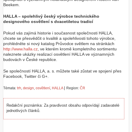
Beekem.
HALLA – spolehlivý český výrobce technického
designového osvětlení s dvacetiletou tradicí
Pokud vás zajímá historie i současnost společnosti HALLA,
chcete se přesvědčit o kvalitě a spolehlivosti tohoto výrobce,
prohlédněte si nový katalog Průvodce světlem na stránkách
http://www.halla.cz
, ve kterém kromě kompletního sortimentu
naleznete ukázky realizací osvětlení HALLA ve významných
budovách v České republice.
Se společností HALLA, a. s. můžete také zůstat ve spojení přes
Facebook, Twitter či G+.
|
Témata:
trh
,
design
,
osvětlení
,
HALLA
Region:
ČR
Redakční poznámka: Za pravdivost obsahu odpovídají zadavatelé
jednotlivých článků.