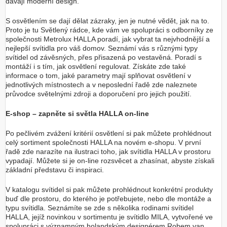
dávají moderní design.
S osvětlením se dají dělat zázraky, jen je nutné vědět, jak na to.
Proto je tu Světlený rádce, kde vám ve spolupráci s odborníky ze
společnosti Metrolux HALLA poradí, jak vybrat ta nejvhodnější a
nejlepší svítidla pro váš domov. Seznámí vás s různými typy
svítidel od závěsných, přes přisazená po vestavěná. Poradí s
montáží i s tím, jak osvětlení regulovat. Získáte zde také
informace o tom, jaké parametry mají splňovat osvětlení v
jednotlivých místnostech a v neposlední řadě zde naleznete
průvodce světelnými zdroji a doporučení pro jejich použití.
E-shop – zapněte si světla HALLA on-line
Po pečlivém zvážení kritérií osvětlení si pak můžete prohlédnout
celý sortiment společnosti HALLA na novém e-shopu. V první
řadě zde narazíte na ilustraci toho, jak svítidla HALLA v prostoru
vypadají. Můžete si je on-line rozsvěcet a zhasínat, abyste získali
základní představu či inspiraci.
V katalogu svítidel si pak můžete prohlédnout konkrétní produkty
buď dle prostoru, do kterého je potřebujete, nebo dle montáže a
typu svítidla. Seznámíte se zde s několika rodinami svítidel
HALLA, jejíž novinkou v sortimentu je svítidlo MILA, vytvořené ve
spolupráci s významným holandským designérem Robem van