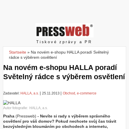
Z
a
l
o
ž
i
t
Pressweb
Tiskové zprávy a PR
ú
č
Startseite
»
Na novém e-shopu HALLA poradí Světelný
Sie sind hier
e
rádce s výběrem osvětlení
t
Na novém e-shopu HALLA poradí
Světelný rádce s výběrem osvětlení
|
|
Zadavatel:
HALLA, a.s.
25.11.2013
Obchod, e-commerce
Autor fotografie:
HALLA, a.s.
Praha
(Pressweb)
- Nevíte si rady s výběrem správného
osvětlení pro váš domov? Pokud nechcete svůj čas trávit
bezvýsledným bloumáním po obchodech a internetu,