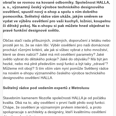
obraťte se rovnou na kované odborníky. Společnost HALLA,
a. s., významný český výrobce technického designového
osvětlení, spustil nový e-shop a spolu s ním dobrého
pomocníka. Světelný rádce vám ukáže, jakým směrem se
vydat ve výběru osvětlení pro vaši kuchyň, ložnici, koupelnu
či dětský pokoj. Na e-shopu si pak můžete hned objednat to
pravé funkční designové světlo.
Občas stačí rada příbuzných, známých, doporučení z letáku nebo
prostě jen to, že se nám líbí. Výběr osvětlení pro naši domácnost
prochází různými kritérii, ale jak si vůbec vybrat z toho množství,
které se dnes nabízí? Jaké má mít osvětlení parametry? Jaké
světlo vybrat do dětského pokoje? Jaké do obýváku? Má být jen
hezké, nebo má plnit především svoji funkci a být taky „zdravé“?
Můžeme mít obojí? S tím vším vám nyní pomůže Světlený rádce
na novém e-shopu významného českého výrobce technického
designového osvětlení HALLA.
Světelný rádce pod vedením expertů z Metroluxu
Stavebním kamenem filozofie společnosti HALLA je od počátku
kvalita. Dbá na to, aby osvětlení v první řadě plnilo svoji funkci.
Chápe, že osvětlení je významným prvkem interiérů, a proto
spolupracuje s architekty a designéry, kteří kvalitnímu osvětlení