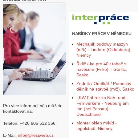
NABÍDKY PRÁCE V NĚMECKU
Mechanik budowy maszyn
(m/k) - Lindern (Oldenburg),
Niemcy
Řidič /-ka pro 40 t tahač s
návěsem (Friko) – Görlitz,
Sasko
Zedník / Omítkář / Pomocný
dělník na stavbě (m/ž), Sasko
LKW Fahrer im Nah- und
Fernverkehr - Neuburg am
Pro více informací nás můžete
Inn (bei Passau),
kontaktovat na:
Deutschland
Monter okien m/k/d -
Telefon: +420 605 512 356
Ingolstadt, Niemcy
E-Mail:
info@pressweb.cz