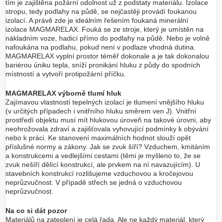
tím je zajištěna požární odolnost už z podstaty materiálu. Izolace
stropu, tedy podlahy na půdě, se nejčastěji provádí foukanou
izolací. A právě zde je ideálním řešením foukaná minerální
izolace MAGMARELAX. Fouká se ze stroje, který je umístěn na
nákladním voze, hadicí přímo do podlahy na půdě. Nebo je volně
nafoukána na podlahu, pokud není v podlaze vhodná dutina.
MAGMARELAX vyplní prostor téměř dokonale a je tak dokonalou
bariérou úniku tepla, sníží pronikání hluku z půdy do spodních
místností a vytvoří protipožární příčku.
MAGMARELAX výborně tlumí hluk
Zajímavou vlastností tepelných izolací je tlumení vnějšího hluku
(v určitých případech i vnitřního hluku směrem ven J). Vnitřní
prostředí objektu musí mít hlukovou úroveň na takové úrovni, aby
neohrožovala zdraví a zajišťovala vyhovující podmínky k obývání
nebo k práci. Ke stanovení maximálních hodnot slouží opět
příslušné normy a zákony. Jak se zvuk šíří? Vzduchem, kmitáním
a konstrukcemi a vedlejšími cestami (těmi je myšleno to, že se
zvuk nešíří dělící konstrukcí, ale prvkem na ní navazujícím). U
stavebních konstrukcí rozlišujeme vzduchovou a kročejovou
neprůzvučnost. V případě střech se jedná o vzduchovou
neprůzvučnost.
Na co si dát pozor
Materiálů na zateplení je celá řada. Ale ne každý materiál, který