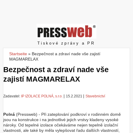
Z
a
l
o
ž
i
t
Pressweb
Tiskové zprávy a PR
ú
č
Startseite
»
Bezpečnost a zdraví nade vše zajistí
Sie sind hier
e
MAGMARELAX
t
Bezpečnost a zdraví nade vše
zajistí MAGMARELAX
|
|
Zadavatel:
IP IZOLACE POLNÁ, s.r.o.
15.2.2021
Stavebnictví
Polná
(Pressweb) - Při zateplování podkroví v rodinném domě
jsou na konstrukce i na jednotlivé jejich vrstvy kladeny vysoké
nároky. Od tepelné izolace očekáváme nejen tepelně izolační
vlastnosti, ale také by měla vylepšovat řadu dalších vlastností,