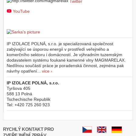
Twitter
YouTube
IP IZOLACE POLNÁ, s.r.o. je specializovaná společnost
zabývající se úsporou energií v prostředí veřejného a
komerčního sektoru i domácností. Je výhradním tuzemským
dodavatelem systému foukané kamenné vlny MAGMARELAX.
Nedílnou součástí práce je poradenská činnost, zejména pak
návrhy opatření...
vice ›
IP IZOLACE POLNÁ, s.r.o.
Tyršova 405
588 13
Polná
Tschechische Republik
Tel:
+420 725 260 923
RYCHLÝ KONTAKT PRO
ZVEŘEJNĚNÍ ZPRÁV