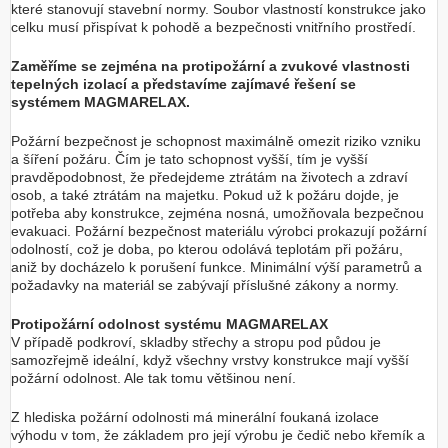
které stanovují stavební normy. Soubor vlastností konstrukce jako
celku musí přispívat k pohodě a bezpečnosti vnitřního prostředí.
Zaměříme se zejména na protipožární a zvukové vlastnosti
tepelných izolací a představíme zajímavé řešení se
systémem MAGMARELAX.
Požární bezpečnost je schopnost maximálně omezit riziko vzniku
a šíření požáru. Čím je tato schopnost vyšší, tím je vyšší
pravděpodobnost, že předejdeme ztrátám na životech a zdraví
osob, a také ztrátám na majetku. Pokud už k požáru dojde, je
potřeba aby konstrukce, zejména nosná, umožňovala bezpečnou
evakuaci. Požární bezpečnost materiálu výrobci prokazují požární
odolností, což je doba, po kterou odolává teplotám při požáru,
aniž by docházelo k porušení funkce. Minimální výší parametrů a
požadavky na materiál se zabývají příslušné zákony a normy.
Protipožární odolnost systému MAGMARELAX
V případě podkroví, skladby střechy a stropu pod půdou je
samozřejmě ideální, když všechny vrstvy konstrukce mají vyšší
požární odolnost. Ale tak tomu většinou není.
Z hlediska požární odolnosti má minerální foukaná izolace
výhodu v tom, že základem pro její výrobu je čedič nebo křemík a