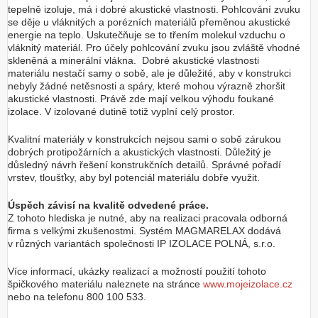
tepelně izoluje, má i dobré akustické vlastnosti. Pohlcování zvuku
se děje u vláknitých a porézních materiálů přeměnou akustické
energie na teplo. Uskutečňuje se to třením molekul vzduchu o
vláknitý materiál. Pro účely pohlcování zvuku jsou zvláště vhodné
skleněná a minerální vlákna. Dobré akustické vlastnosti
materiálu nestačí samy o sobě, ale je důležité, aby v konstrukci
nebyly žádné netěsnosti a spáry, které mohou výrazně zhoršit
akustické vlastnosti. Právě zde mají velkou výhodu foukané
izolace. V izolované dutině totiž vyplní celý prostor.
Kvalitní materiály v konstrukcích nejsou sami o sobě zárukou
dobrých protipožárních a akustických vlastnosti. Důležitý je
důsledný návrh řešení konstrukčních detailů. Správné pořadí
vrstev, tloušťky, aby byl potenciál materiálu dobře využit.
Úspěch závisí na kvalitě odvedené práce.
Z tohoto hlediska je nutné, aby na realizaci pracovala odborná
firma s velkými zkušenostmi. Systém MAGMARELAX dodává
v různých variantách společnosti IP IZOLACE POLNÁ, s.r.o.
Více informací, ukázky realizací a možností použití tohoto
špičkového materiálu naleznete na stránce
www.mojeizolace.cz
nebo na telefonu 800 100 533.