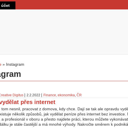
Direkt zum Inhalt
t účet
e
»
Instagram
sind hier
agram
|
|
Creative Digitus
2.2.2022
Finance, ekonomika
,
ČR
vydělat přes internet
 tom nesnil, pracovat z domova, kdy chce. Dají se tak ale opravdu vydě
istuje několik způsobů, jak vydělat peníze přes internet bez investice.
a a profesionál v oboru a přesto najdete práci, kterou můžete vykonáva
dálku je stále častější a má mnohé výhody. Nakročte směrem k podnik