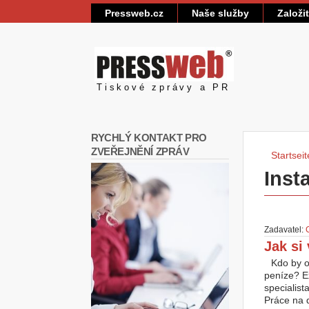
Pressweb.cz
Naše služby
Založi
Pressweb
Tiskové zprávy a PR
RYCHLÝ KONTAKT PRO
ZVEŘEJNĚNÍ ZPRÁV
Startseit
Sie 
Inst
Zadavatel:
Jak si 
Kdo by o
peníze? Ex
specialist
Práce na 