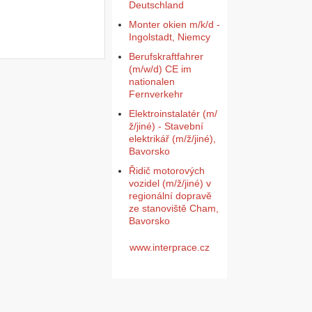
Deutschland
Monter okien m/k/d -
Ingolstadt, Niemcy
Berufskraftfahrer
(m/w/d) CE im
nationalen
Fernverkehr
Elektroinstalatér (m/
ž/jiné) - Stavební
elektrikář (m/ž/jiné),
Bavorsko
Řidič motorových
vozidel (m/ž/jiné) v
regionální dopravě
ze stanoviště Cham,
Bavorsko
www.interprace.cz